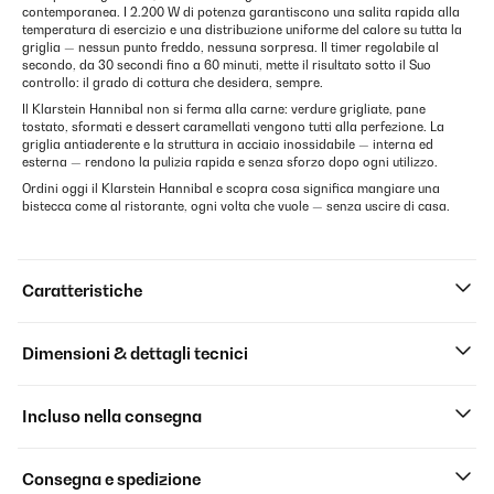
contemporanea. I 2.200 W di potenza garantiscono una salita rapida alla
temperatura di esercizio e una distribuzione uniforme del calore su tutta la
griglia — nessun punto freddo, nessuna sorpresa. Il timer regolabile al
secondo, da 30 secondi fino a 60 minuti, mette il risultato sotto il Suo
controllo: il grado di cottura che desidera, sempre.
Il Klarstein Hannibal non si ferma alla carne: verdure grigliate, pane
tostato, sformati e dessert caramellati vengono tutti alla perfezione. La
griglia antiaderente e la struttura in acciaio inossidabile — interna ed
esterna — rendono la pulizia rapida e senza sforzo dopo ogni utilizzo.
Ordini oggi il Klarstein Hannibal e scopra cosa significa mangiare una
bistecca come al ristorante, ogni volta che vuole — senza uscire di casa.
Caratteristiche
Dimensioni & dettagli tecnici
Incluso nella consegna
Consegna e spedizione