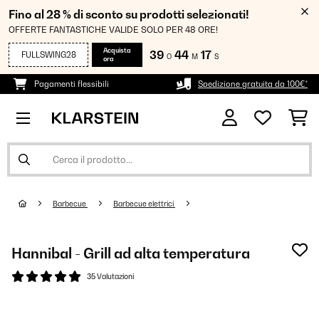
Fino al 28 % di sconto su prodotti selezionati!
OFFERTE FANTASTICHE VALIDE SOLO PER 48 ORE!
Acquista
39
44
17
FULLSWING28
O
M
S
ora
Pagamenti flessibili
Spedizione gratuita da 100€*
Barbecue
Barbecue elettrici
Hannibal - Grill ad alta temperatura
35 Valutazioni