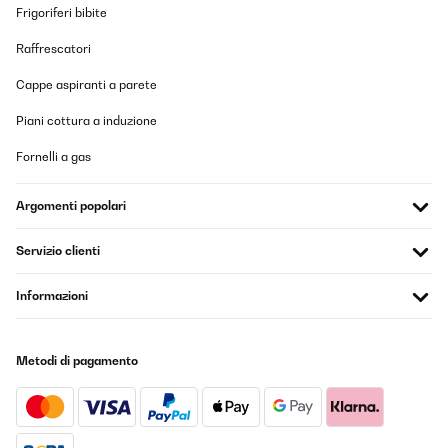
Frigoriferi bibite
VALUTAZIONE VERIFICATA
07/12/2023
Raffrescatori
Comprei um destes fornos em Julho/2024. O equipamento
Cappe aspiranti a parete
chegou em perfeito estado, robusto, entregou muito mais do que
eu esperava. Funciona perfeitamente. Tive um problema com os
Botões e a tinta dos indicadores. Pode ter sido mesmo uma coisa
Piani cottura a induzione
isolada. Poderia ter resultado em um problema, mas, a equipe da
empresa prestou um atendimento impressionante. Rápido,
Fornelli a gas
cordial e muito atento. Todo o tempo a empresa demonstrou que
tinha interesse de resolver meu problema rápido e o mais
favorável possível. Fiquei positivamente surpreso. Recomendo o
Argomenti popolari
produto, e recomendo muito mesmo o vendedor. Gostaria muito
que outras empresas aprendessem com eles a maneira correta
de tratar um cliente. OBRIGADO a todos da equipe de
Servizio clienti
atendimento.
Usuario/a de amazon
Informazioni
Tradurre
Metodi di pagamento
VALUTAZIONE VERIFICATA
04/08/2023
Pretty heavy - 17kg. Was very simple to set up. A screw was
loose, but the screws are meant to be removable so no problem