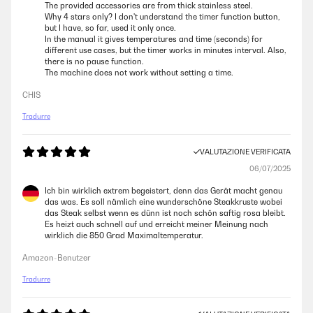
The provided accessories are from thick stainless steel.
Why 4 stars only? I don't understand the timer function button,
but I have, so far, used it only once.
In the manual it gives temperatures and time (seconds) for
different use cases, but the timer works in minutes interval. Also,
there is no pause function.
The machine does not work without setting a time.
CHIS
Tradurre
VALUTAZIONE VERIFICATA
06/07/2025
Ich bin wirklich extrem begeistert, denn das Gerät macht genau
das was. Es soll nämlich eine wunderschöne Steakkruste wobei
das Steak selbst wenn es dünn ist noch schön saftig rosa bleibt.
Es heizt auch schnell auf und erreicht meiner Meinung nach
wirklich die 850 Grad Maximaltemperatur.
Amazon-Benutzer
Tradurre