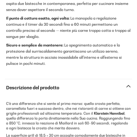
ospita due bistecche in contemporanea, perfetta per cucinare insieme
senza dover aspettare il secondo turno.
Il punto di cottura esatto, ogni volta:
La manopola a regolazione
continua e il timer da 30 secondi fino a 60 minuti permettono un
controllo preciso al secondo — niente più carne troppo cotta o troppo al
sangue per sbaglio.
Sicuro e semplice da mantenere:
Lo spegnimento automatico e la
protezione dal surriscaldamento garantiscono un utilizzo sereno,
mentre la struttura in acciaio inossidabile all'interno e all'esterno si
pulisce in pochi minuti.
Descrizione del prodotto
C'è una differenza che si sente al primo morso: quella crosta perfetta,
caramellata fuori e succosa dentro, che nei ristoranti di carne si ottiene con
griglie professionali ad altissima temperatura. Con il
Klarstein Hannibal
,
quella differenza la porta direttamente nella Sua cucina. Raggiungendo fino
a 850 °C, innesca la reazione di Maillard in soli 60–90 secondi, regalando
a ogni bistecca la crosta che merita davvero.
La superficie grill di 18,5 × 30 cm accoglie comodamente due bistecche in