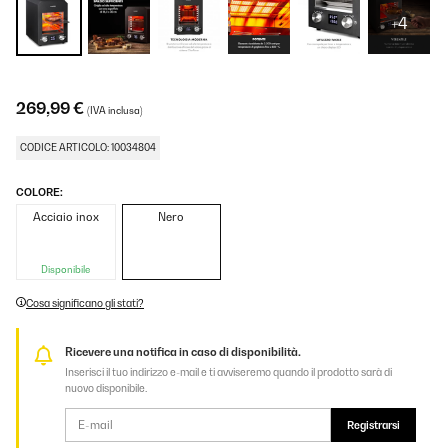
+4
269,99 €
(IVA inclusa)
CODICE ARTICOLO: 10034804
COLORE:
Acciaio inox
Nero
Disponibile
Cosa significano gli stati?
Ricevere una notifica in caso di disponibilità.
Inserisci il tuo indirizzo e-mail e ti avviseremo quando il prodotto sarà di
nuovo disponibile.
Registrarsi