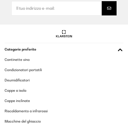
P e r f e t t o
Utente Amazon
Tradurre
VALUTAZIONE VERIFICATA
Categorie preferite
03/09/2024
Durch die Hitze von 800 Grad hat man innerhalb von 2 - 3
Cantinette vino
Minuten eine tolle Kruste und danach wird das Fleisch mit dem
Rost in das untere Fach eingeschoben und auf die gewünschte
Condizionatori portatili
Kerntemperatur fertig gegart.Sehr gut ist, dass die Hitze von
oben kommt und Fett in die mit Wasser gefüllt Trofschale tropft
Deumidificatori
und nicht brennt wie es bei Unterhitze passiert. Das Gerät ist
sehr leicht und schnell zu reinigen.Die Bedienungsanleitung
Cappe a isola
widerspricht sich in verschiedenen Punkten und sollte auf jeden
Fall überarbeitet werden. Deswegen ein Stern Abzug.Für den
Preis ein prima Gerät.
Cappe inclinate
Amazon-Benutzer
Riscaldamento a infrarossi
Tradurre
Macchine del ghiaccio