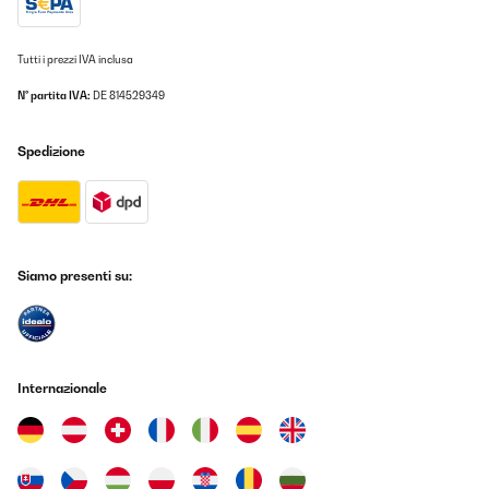
there. Very straightforward to use. You should read the
instructions though! I found that a 3/4 inch think rump steak
cooked to perfect medium rare in just under 4 minutes. When the
Tutti i prezzi IVA inclusa
heat goes off (timer runs out) the temperature drops rapidly so
get the steak turned and back in really quickly or wait for it to
N° partita IVA:
DE 814529349
heat up fully again
Amazon-Benutzer
Spedizione
Tradurre
VALUTAZIONE VERIFICATA
29/06/2023
Siamo presenti su:
J adore..il faut juste savoir s en servir ..on apprend en
faisant.....je ne pense pas qu un mode d emploi serait utile... J en
prendrai un deuxième asap...la viande est grillée et cuite
...délicieux..
Utilisateur d'Amazon
Internazionale
Tradurre
VALUTAZIONE VERIFICATA