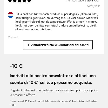
VALUTAZIONE VERIFICATA
14/01/2025
Dit is echt een fantastisch product, super degelijk (allemaal RVS),
eenvoudig te gebruiken, en vermogend. Zo veel power! Maar wel
heel gecontroleerd met de temperatuur. Wat je er ook in maakt,
het krijgt door de hitte een totaal andere smaakbeleving, die ik
alleen van restaurants ken.
Michael
Visualizza tutte le valutazioni dei clienti
Tradurre
VALUTAZIONE VERIFICATA
29/12/2024
-10 €
Le QR code vous emmène sur le mode emploi toutes langue
Iscriviti alla nostra newsletter e ottieni uno
Utilisateur d'Amazon
sconto di 10 €* sul tuo prossimo acquisto.
Tradurre
Registrati alla nostra newsletter per essere tra i primi a scoprire
le prossime offerte.
VALUTAZIONE VERIFICATA
*Lo sconto di 10 € non è cumulabile con altri coupon. Valore minimo dell’ordine
100 €.
24/11/2024