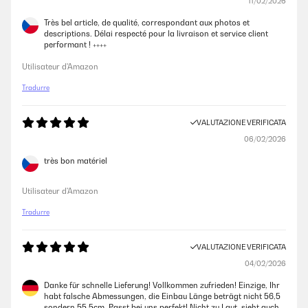
11/02/2026
Très bel article, de qualité, correspondant aux photos et
descriptions. Délai respecté pour la livraison et service client
performant ! ++++
Utilisateur d'Amazon
Tradurre
VALUTAZIONE VERIFICATA
06/02/2026
très bon matériel
Utilisateur d'Amazon
Tradurre
VALUTAZIONE VERIFICATA
04/02/2026
Danke für schnelle Lieferung! Vollkommen zufrieden! Einzige, Ihr
habt falsche Abmessungen, die Einbau Länge beträgt nicht 56,5
sondern 55,5cm. Passt bei uns perfekt! Nicht zu Laut, sieht auch