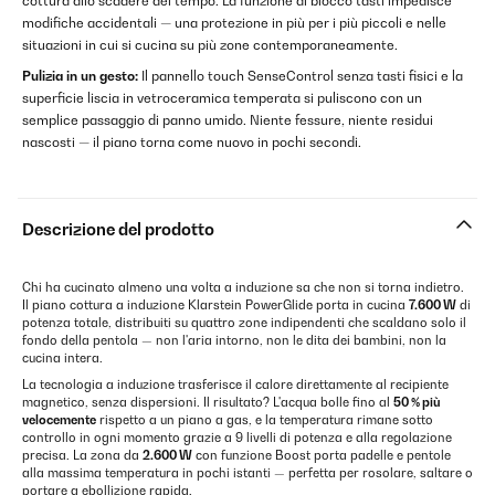
cottura allo scadere del tempo. La funzione di blocco tasti impedisce
modifiche accidentali — una protezione in più per i più piccoli e nelle
situazioni in cui si cucina su più zone contemporaneamente.
Pulizia in un gesto:
Il pannello touch SenseControl senza tasti fisici e la
superficie liscia in vetroceramica temperata si puliscono con un
semplice passaggio di panno umido. Niente fessure, niente residui
nascosti — il piano torna come nuovo in pochi secondi.
Descrizione del prodotto
Chi ha cucinato almeno una volta a induzione sa che non si torna indietro.
Il piano cottura a induzione Klarstein PowerGlide porta in cucina
7.600 W
di
potenza totale, distribuiti su quattro zone indipendenti che scaldano solo il
fondo della pentola — non l'aria intorno, non le dita dei bambini, non la
cucina intera.
La tecnologia a induzione trasferisce il calore direttamente al recipiente
magnetico, senza dispersioni. Il risultato? L'acqua bolle fino al
50 % più
velocemente
rispetto a un piano a gas, e la temperatura rimane sotto
controllo in ogni momento grazie a 9 livelli di potenza e alla regolazione
precisa. La zona da
2.600 W
con funzione Boost porta padelle e pentole
alla massima temperatura in pochi istanti — perfetta per rosolare, saltare o
portare a ebollizione rapida.