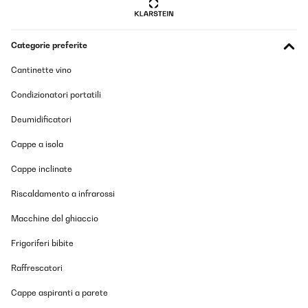
VALUTAZIONE VERIFICATA
Categorie preferite
11/12/2025
Cantinette vino
Amazon typisch: schnelle Lieferung.Kochfeld ist sehr schön und
gut zu bedienen.Die Lüfter sind hörbar aber nicht störend.Die
Condizionatori portatili
Ausschnitt Maße sind nicht stimmig mit der
Bedienungsanleitung. Erst messen dann ausschneiden wird
empfohlen.Leistung ist für diese Preisklasse sehr gut
Deumidificatori
Amazon-Benutzer
Cappe a isola
Tradurre
Cappe inclinate
Riscaldamento a infrarossi
VALUTAZIONE VERIFICATA
02/12/2025
Macchine del ghiaccio
Perfecta
Frigoriferi bibite
Usuario/a de amazon
Raffrescatori
Tradurre
Cappe aspiranti a parete