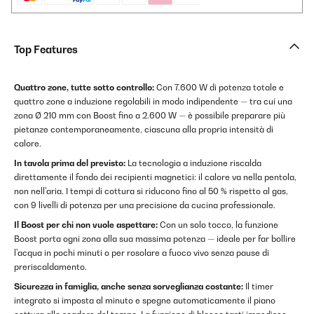
Top Features
Quattro zone, tutte sotto controllo:
Con 7.600 W di potenza totale e
quattro zone a induzione regolabili in modo indipendente — tra cui una
zona Ø 210 mm con Boost fino a 2.600 W — è possibile preparare più
pietanze contemporaneamente, ciascuna alla propria intensità di
calore.
In tavola prima del previsto:
La tecnologia a induzione riscalda
direttamente il fondo dei recipienti magnetici: il calore va nella pentola,
non nell'aria. I tempi di cottura si riducono fino al 50 % rispetto al gas,
con 9 livelli di potenza per una precisione da cucina professionale.
Il Boost per chi non vuole aspettare:
Con un solo tocco, la funzione
Boost porta ogni zona alla sua massima potenza — ideale per far bollire
l'acqua in pochi minuti o per rosolare a fuoco vivo senza pause di
preriscaldamento.
Sicurezza in famiglia, anche senza sorveglianza costante:
Il timer
integrato si imposta al minuto e spegne automaticamente il piano