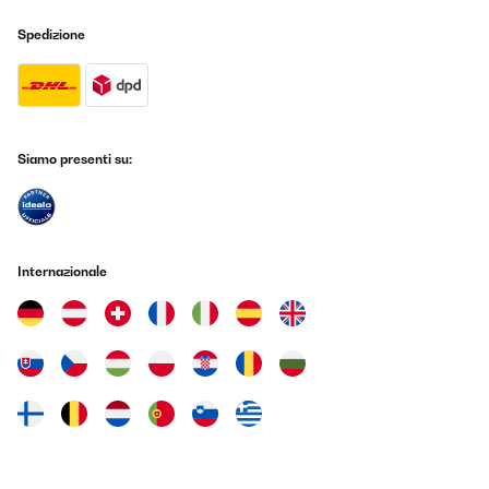
erhitzt selbst ohne die 2 stufige Boostfunktiom zu nutzen.Die
Lüfter für die IGBT Kühlung sind hörbar aber auf einem
Spedizione
angenehmen Niveau.Stufe 1-3 sind kurze Intervall Schaltungen
mit wenig Leistung, 4-9 +Booster funktioniert wird die Leistung
kontinuierlich geregelt.Die Induktionsspule selbst ist nicht zu
hören, aber die Töpfe erzeugen Geräusche, je nach Größe und
Qualität.Sehr praktisch sind die 5 Programme: Schmelzen,
Warmhalten, Köcheln, Frittieren, und Auto kochen/15 Minuten
Programm.Preis/Leistung ist sehr gut.
Siamo presenti su:
Amazon-Benutzer
Tradurre
Internazionale