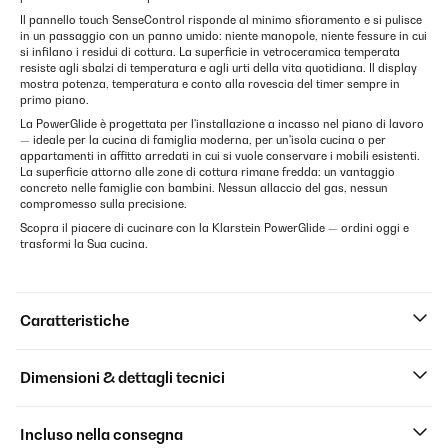
Il pannello touch SenseControl risponde al minimo sfioramento e si pulisce
in un passaggio con un panno umido: niente manopole, niente fessure in cui
si infilano i residui di cottura. La superficie in vetroceramica temperata
resiste agli sbalzi di temperatura e agli urti della vita quotidiana. Il display
mostra potenza, temperatura e conto alla rovescia del timer sempre in
primo piano.
La PowerGlide è progettata per l'installazione a incasso nel piano di lavoro
— ideale per la cucina di famiglia moderna, per un'isola cucina o per
appartamenti in affitto arredati in cui si vuole conservare i mobili esistenti.
La superficie attorno alle zone di cottura rimane fredda: un vantaggio
concreto nelle famiglie con bambini. Nessun allaccio del gas, nessun
compromesso sulla precisione.
Scopra il piacere di cucinare con la Klarstein PowerGlide — ordini oggi e
trasformi la Sua cucina.
Caratteristiche
Dimensioni & dettagli tecnici
Incluso nella consegna