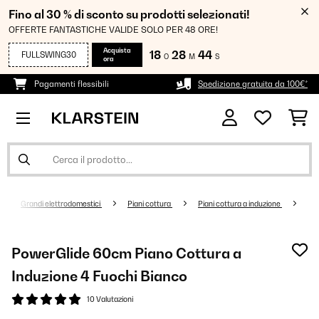
Fino al 30 % di sconto su prodotti selezionati!
OFFERTE FANTASTICHE VALIDE SOLO PER 48 ORE!
Acquista
18
28
44
FULLSWING30
O
M
S
ora
Pagamenti flessibili
Spedizione gratuita da 100€*
Grandi elettrodomestici
Piani cottura
Piani cottura a induzione
PowerGlide 60cm Piano Cottura a
Induzione 4 Fuochi Bianco
10 Valutazioni