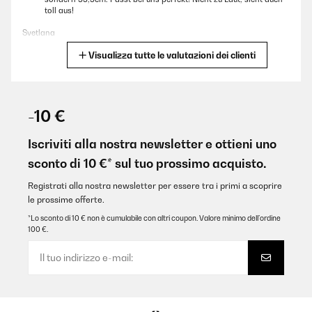
toll aus!
Svetlana
Visualizza tutte le valutazioni dei clienti
Tradurre
VALUTAZIONE VERIFICATA
02/01/2026
-10 €
C’est un très bon produit, ça fonctionne très bien livré avant la
date
Iscriviti alla nostra newsletter e ottieni uno
sconto di 10 €* sul tuo prossimo acquisto.
Utilisateur d'Amazon
Tradurre
Registrati alla nostra newsletter per essere tra i primi a scoprire
le prossime offerte.
*Lo sconto di 10 € non è cumulabile con altri coupon. Valore minimo dell’ordine
VALUTAZIONE VERIFICATA
100 €.
24/12/2025
Gut und schnell einzubauen!Wie gut das Gerät ist wird sich noch
zeigen
Amazon-Benutzer
Tradurre