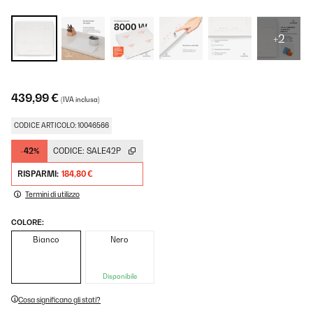
+2
439,99 €
(IVA inclusa)
CODICE ARTICOLO: 10046566
-42%
CODICE:
SALE42P
RISPARMI:
184,80 €
Termini di utilizzo
COLORE:
Bianco
Nero
Disponibile
Cosa significano gli stati?