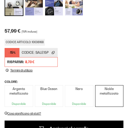
57,99 €
(IVA inclusa)
CODICE ARTICOLO: 10036168
-15%
CODICE:
SALE15P
RISPARMI:
8,70 €
Termini di utilizzo
COLORE:
Argento
Blue Ocean
Nero
Nickle
metallizzato
metallizzato
Disponibile
Disponibile
Disponibile
Cosa significano gli stati?