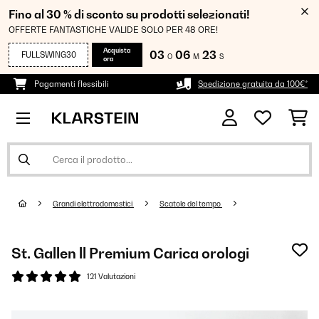
Fino al 30 % di sconto su prodotti selezionati!
OFFERTE FANTASTICHE VALIDE SOLO PER 48 ORE!
Acquista
03
06
23
FULLSWING30
O
M
S
ora
Pagamenti flessibili
Spedizione gratuita da 100€*
Grandi elettrodomestici
Scatole del tempo
St. Gallen ll Premium Carica orologi
121 Valutazioni