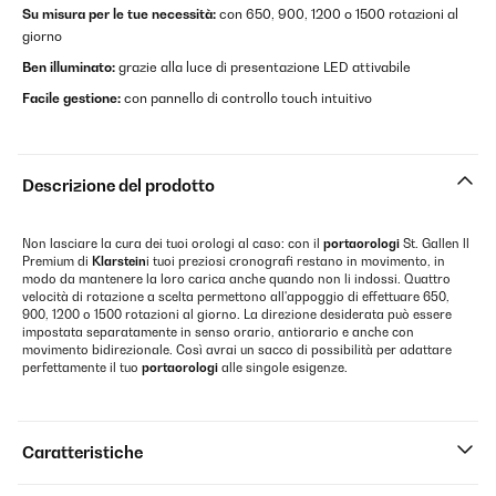
Su misura per le tue necessità:
con 650, 900, 1200 o 1500 rotazioni al
giorno
Ben illuminato:
grazie alla luce di presentazione LED attivabile
Facile gestione:
con pannello di controllo touch intuitivo
Descrizione del prodotto
Non lasciare la cura dei tuoi orologi al caso: con il
portaorologi
St. Gallen ll
Premium di
Klarstein
i tuoi preziosi cronografi restano in movimento, in
modo da mantenere la loro carica anche quando non li indossi. Quattro
velocità di rotazione a scelta permettono all'appoggio di effettuare 650,
900, 1200 o 1500 rotazioni al giorno. La direzione desiderata può essere
impostata separatamente in senso orario, antiorario e anche con
movimento bidirezionale. Così avrai un sacco di possibilità per adattare
perfettamente il tuo
portaorologi
alle singole esigenze.
Caratteristiche