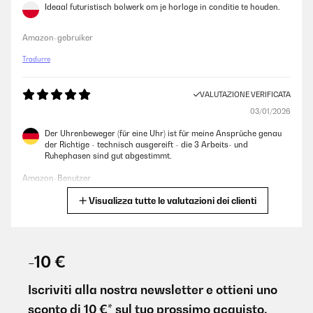
Ideaal futuristisch bolwerk om je horloge in conditie te houden.
Amazon-gebruiker
Tradurre
VALUTAZIONE VERIFICATA
03/01/2026
Der Uhrenbeweger (für eine Uhr) ist für meine Ansprüche genau
der Richtige - technisch ausgereift - die 3 Arbeits- und
Ruhephasen sind gut abgestimmt.
Amazon-Benutzer
Visualizza tutte le valutazioni dei clienti
Tradurre
VALUTAZIONE VERIFICATA
13/10/2025
-10 €
Design essenziale, silenzioso e affidabile, materiali robusti. Fa
esattamente ciò che promette, mantenendo l’orologio sempre
Iscriviti alla nostra newsletter e ottieni uno
carico senza complicazioni.
sconto di 10 €* sul tuo prossimo acquisto.