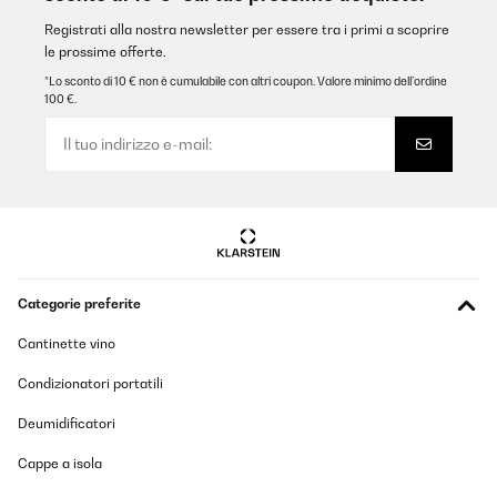
Utente Amazon
Registrati alla nostra newsletter per essere tra i primi a scoprire
Tradurre
le prossime offerte.
*Lo sconto di 10 € non è cumulabile con altri coupon. Valore minimo dell’ordine
100 €.
VALUTAZIONE VERIFICATA
08/10/2025
Schönes Gerät, erfüllt seinen Zweck und läuft sehr ruhig.
Amazon-Benutzer
Tradurre
VALUTAZIONE VERIFICATA
Categorie preferite
06/10/2025
Cantinette vino
Der Uhrenbeweger ist sehr leise und erfüllt seinen Zweck bei
meiner Uhr. Die Beleuchtung ist allerdings sehr schwach - nur
Condizionatori portatili
eine kleine LED, welche das Gerät nicht ausleuchtet. Aber da ich
diese Feature sowieso nicht nutze - führte dies auch bei mir zu
Deumidificatori
keiner Abwertung. Also volle 5 Punkte
Cappe a isola
Amazon-Benutzer