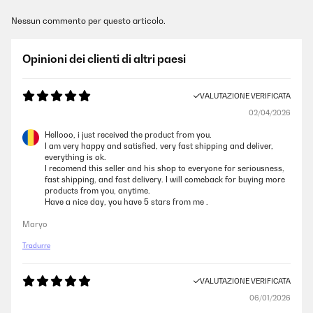
Nessun commento per questo articolo.
Opinioni dei clienti di altri paesi
VALUTAZIONE VERIFICATA
02/04/2026
Hellooo, i just received the product from you.
I am very happy and satisfied, very fast shipping and deliver,
everything is ok.
I recomend this seller and his shop to everyone for seriousness,
fast shipping, and fast delivery. I will comeback for buying more
products from you, anytime.
Have a nice day, you have 5 stars from me .
Maryo
Tradurre
VALUTAZIONE VERIFICATA
06/01/2026