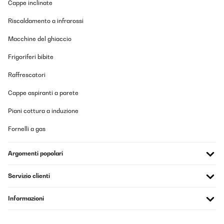
Cappe inclinate
Tradurre
Riscaldamento a infrarossi
VALUTAZIONE VERIFICATA
Macchine del ghiaccio
14/08/2025
Correspond parfaitement à mes attentes. Pas trop bruyant
Frigoriferi bibite
quand il tourne
Raffrescatori
Utilisateur d'Amazon
Cappe aspiranti a parete
Tradurre
Piani cottura a induzione
VALUTAZIONE VERIFICATA
Fornelli a gas
12/08/2025
Sehr gute Qualität und der Motor ist wirklich absolut leise
Argomenti popolari
Amazon-Benutzer
Servizio clienti
Tradurre
Informazioni
VALUTAZIONE VERIFICATA
02/08/2025