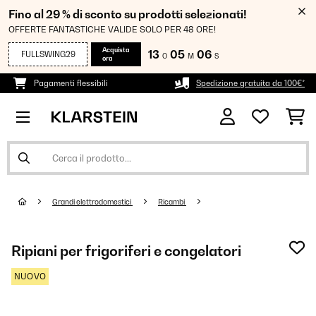
Fino al 29 % di sconto su prodotti selezionati!
OFFERTE FANTASTICHE VALIDE SOLO PER 48 ORE!
Acquista
13
05
06
FULLSWING29
O
M
S
ora
Pagamenti flessibili
Spedizione gratuita da 100€*
Grandi elettrodomestici
Ricambi
Ripiani per frigoriferi e congelatori
NUOVO