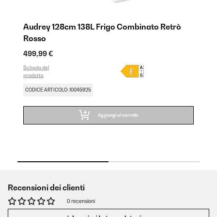
Audrey 128cm 138L Frigo Combinato Retrò
A
Rosso
N
499,99 €
49
Scheda del
SA
prodotto
Sch
pro
CODICE ARTICOLO: 10045925
CO
Aggiungi al carrello
Recensioni dei clienti
0 recensioni