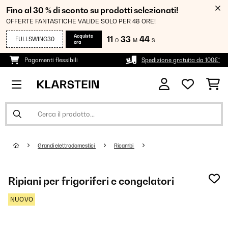
Fino al 30 % di sconto su prodotti selezionati!
OFFERTE FANTASTICHE VALIDE SOLO PER 48 ORE!
Acquista
11
33
42
FULLSWING30
O
M
S
ora
Pagamenti flessibili
Spedizione gratuita da 100€*
Grandi elettrodomestici
Ricambi
Ripiani per frigoriferi e congelatori
NUOVO