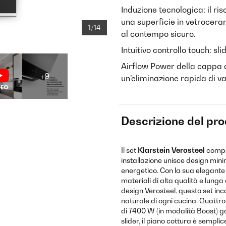
Induzione tecnologica: il ri
una superficie in vetrocera
1/14
al contempo sicuro.
Intuitivo controllo touch: sl
Airflow Power della cappa a
+9
un’eliminazione rapida di va
Descrizione del pr
Il set
Klarstein Verosteel
compos
installazione unisce design mini
energetico. Con la sua elegante 
materiali di alta qualità e lunga
design Verosteel, questo set inc
naturale di ogni cucina. Quattro
di 7400 W (in modalità Boost) g
slider, il piano cottura è sempli