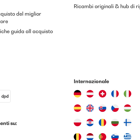
Ricambi originali & hub di r
cquisto del miglior
tore
riche guida all acquisto
Internazionale
nti su: