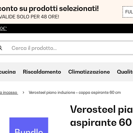
sconto su prodotti selezionati!
FU
VALIDE SOLO PER 48 ORE!
00€*
cucina
Riscaldamento
Climatizzazione
Qualit
da incasso
Verosteel piano induzione + cappa aspirante 60 cm
Verosteel pi
aspirante 60