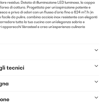
lore residuo. Dotata di illuminazione LED luminosa, la cappa
ull’area di cottura. Progettata per un’aspirazione potente e
esca e priva di odori con un flusso d’aria fino a 624 m³/h (in
e facile da pulire, combina acciaio inox resistente con eleganti
oi arredare tutta la tua cucina con un’eleganza sobria e
tri apparecchi Verosteel e crea un’esperienza culinaria
li tecnici
egna
ione