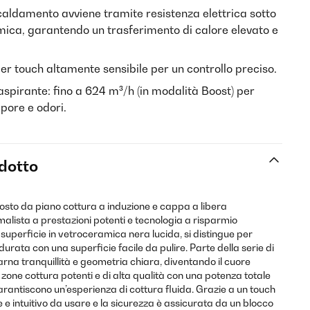
scaldamento avviene tramite resistenza elettrica sotto
mica, garantendo un trasferimento di calore elevato e
ider touch altamente sensibile per un controllo preciso.
spirante: fino a 624 m³/h (in modalità Boost) per
pore e odori.
odotto
to da piano cottura a induzione e cappa a libera
malista a prestazioni potenti e tecnologia a risparmio
superficie in vetroceramica nera lucida, si distingue per
 durata con una superficie facile da pulire. Parte della serie di
arna tranquillità e geometria chiara, diventando il cuore
 zone cottura potenti e di alta qualità con una potenza totale
arantiscono un’esperienza di cottura fluida. Grazie a un touch
ce e intuitivo da usare e la sicurezza è assicurata da un blocco