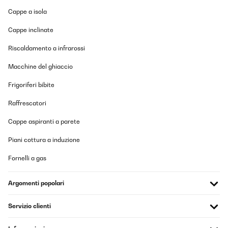
VALUTAZIONE VERIFICATA
Cappe a isola
17/07/2025
Cappe inclinate
Alles super
Riscaldamento a infrarossi
Amazon-Benutzer
Macchine del ghiaccio
Tradurre
Frigoriferi bibite
VALUTAZIONE VERIFICATA
Raffrescatori
14/07/2025
Cappe aspiranti a parete
Funktionieren (jedenfalls beim Test), lassen sich Dank der
Magnetaufhänger schnell installieren. Die Haltbarkeit der
Batterien bleibt abzuwarten. Vorerst klare Kaufempfehlung.
Piani cottura a induzione
Amazon-Benutzer
Fornelli a gas
Tradurre
Argomenti popolari
VALUTAZIONE VERIFICATA
Servizio clienti
12/07/2025
So nach fünf Jahren gebe ich jetzt eine Rezession zu den