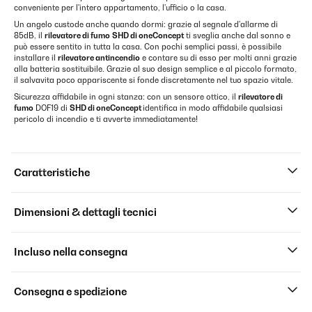
conveniente per l'intero appartamento, l'ufficio o la casa.
Un angelo custode anche quando dormi: grazie al segnale d'allarme di
85dB, il
rilevatore di fumo
SHD di oneConcept
ti sveglia anche dal sonno e
può essere sentito in tutta la casa. Con pochi semplici passi, è possibile
installare il
rilevatore antincendio
e contare su di esso per molti anni grazie
alla batteria sostituibile. Grazie al suo design semplice e al piccolo formato,
il salvavita poco appariscente si fonde discretamente nel tuo spazio vitale.
Sicurezza affidabile in ogni stanza: con un sensore ottico, il
rilevatore di
fumo
DOF19 di
SHD di oneConcept
identifica in modo affidabile qualsiasi
pericolo di incendio e ti avverte immediatamente!
Caratteristiche
Dimensioni & dettagli tecnici
Incluso nella consegna
Consegna e spedizione