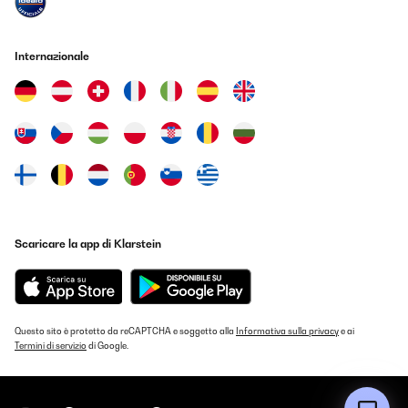
Amazon-Benutzer
Tradurre
Internazionale
VALUTAZIONE VERIFICATA
19/12/2024
Magnethalter funktioniert gut,Mieter können den Austausch
selbst durchführen
Amazon-Benutzer
Tradurre
Scaricare la app di Klarstein
VALUTAZIONE VERIFICATA
11/12/2024
Einache Handhabung. Entspricht voll meinen Erwartungen.
Questo sito è protetto da reCAPTCHA e soggetto alla
Informativa sulla privacy
e ai
Termini di servizio
di Google.
Amazon-Benutzer
Tradurre