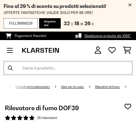
Fino al 29 % di sconto su prodotti selezionati!
OFFERTE FANTASTICHE VALIDE SOLO PER 48 ORE!
Acquista
32
18
26
FULLSWING29
O
M
S
ora
Pagamenti flessibili
Spedizione gratuita da 100€*
Grandi elettrodomestici
Idee per la casa
Rilevatori di fumo
Rilevatore di fumo DOF39
25 Valutazioni