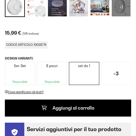
+1
15,99 €
(IVA inclusa)
CODICE ARTICOLO: 10038774
DESIGN VARIANTI:
5er-Set
8 pezzi
set da 1
+3
Disponibile
Disponibile
Cosa significano gli stati?
Aggiungi al carrello
Servizi aggiuntivi per il tuo prodotto