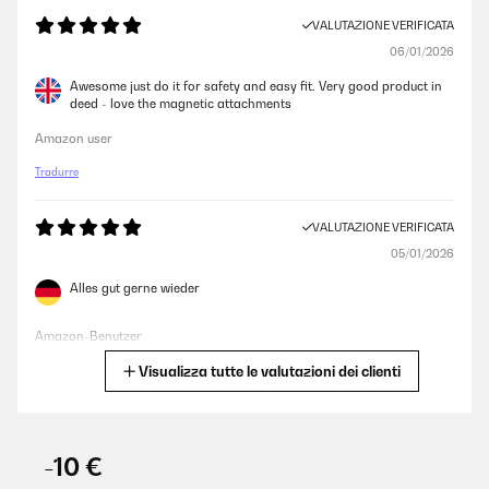
VALUTAZIONE VERIFICATA
06/01/2026
Awesome just do it for safety and easy fit. Very good product in
deed - love the magnetic attachments
Amazon user
Tradurre
VALUTAZIONE VERIFICATA
05/01/2026
Alles gut gerne wieder
Amazon-Benutzer
Visualizza tutte le valutazioni dei clienti
Tradurre
VALUTAZIONE VERIFICATA
16/12/2025
-10 €
Funktioniert gut und Preisleistung ist top