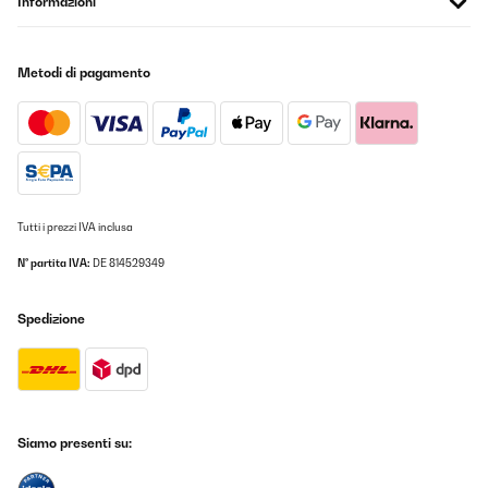
Informazioni
gekauften Rauchmeldern ab. Alle, die ich hier gekauft habe, sind
noch in Betrieb bei uns im Haus. Und alle noch mit der ersten
Batterie. Ich bin mal gespannt wann die ersten ausfallen. Bis jetzt
haben sie uns nicht enttäuscht. Dieses Set könnt ihr also
Metodi di pagamento
bedenkenlos kaufen. Von uns gibt es eine klare Kaufempfehlung.
Amazon-Benutzer
Tradurre
VALUTAZIONE VERIFICATA
Tutti i prezzi IVA inclusa
13/05/2025
Super Handhabung leicht zu installieren
N° partita IVA:
DE 814529349
Amazon-Benutzer
Spedizione
Tradurre
VALUTAZIONE VERIFICATA
09/01/2025
Siamo presenti su:
Rauchmelder