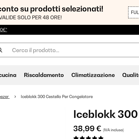
sconto su prodotti selezionati!
FU
VALIDE SOLO PER 48 ORE!
00€*
cucina
Riscaldamento
Climatizzazione
Qualit
eezer
Iceblokk 300 Cestello Per Congelatore
Iceblokk 300
38,99 €
(IVA inclusa)