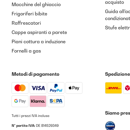
acquisto
Macchine del ghiaccio
Utente Amazon
Guida all’a
Frigoriferi bibite
condiziona
Raffrescatori
Stufe elett
VALUTAZIONE VERIFICATA
07/10/2019
Cappe aspiranti a parete
Piani cottura a induzione
prodotto ben fatto e che risponde alle descrizione de
Fornelli a gas
Utente Amazon
Metodi di pagamento
Spedizione
VALUTAZIONE VERIFICATA
28/09/201
Installato in un congelatore a pozzetto ignis
Siamo prese
Utente Amazon
Tutti i prezzi IVA inclusa
N° partita IVA:
DE 814529349