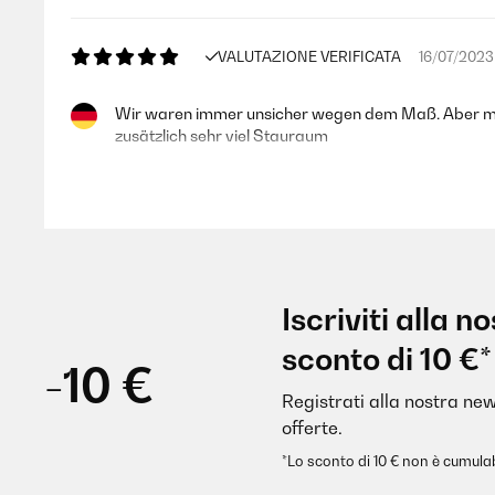
VALUTAZIONE VERIFICATA
16/07/2023
Wir waren immer unsicher wegen dem Maß. Aber mit 
zusätzlich sehr viel Stauraum
Amazon-Benutzer
VALUTAZIONE VERIFICATA
01/06/202
Iscriviti alla 
erfüllt seinen Zweck und passt
sconto di 10 €*
-10 €
Registrati alla nostra new
Amazon-Benutzer
offerte.
*Lo sconto di 10 € non è cumulab
VALUTAZIONE VERIFICATA
22/11/2019