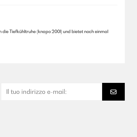
e Tiefkühltruhe (knapo 200l) und bietet noch einmal
Tradurre
Tradurre