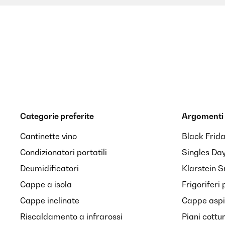
IDEA ESTUPENDA CON BUEN FUNCIONAMIENTO
Usuario/a de amazon
VALUTAZIONE VERIFICATA
26/10/2019
Prodotto ottimo e lo usa principalmente per lavarmi 
Categorie preferite
Argomenti 
Cantinette vino
Black Frid
Utente Amazon
Condizionatori portatili
Singles Da
Deumidificatori
Klarstein 
VALUTAZIONE VERIFICATA
07/10/2019
Cappe a isola
Frigoriferi 
Cappe inclinate
Cappe aspir
prodotto ben fatto e che risponde alle descrizione de
Riscaldamento a infrarossi
Piani cottu