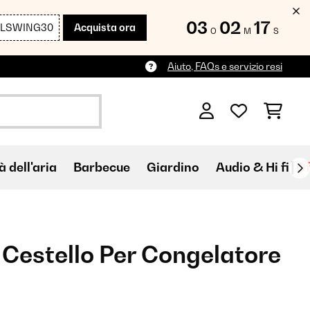
03
02
16
LLSWING30
Acquista ora
O
M
S
Aiuto, FAQs e servizio resi
à dell'aria
Barbecue
Giardino
Audio & Hi fi
Of
 Cestello Per Congelatore