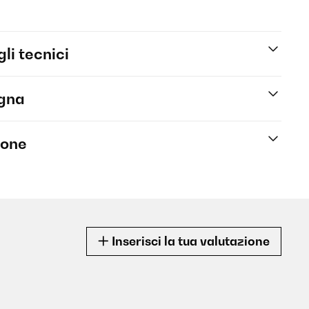
li tecnici
egna
ione
Inserisci la tua valutazione