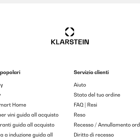
le mani.
popolari
Servizio clienti
ay
Aiuto
y
Stato del tuo ordine
Smart Home
FAQ | Resi
per vini guida all acquisto
Reso
anti guida all acquisto
Recesso / Annullamento ord
l venditore
ra a induzione guida all
Diritto di recesso