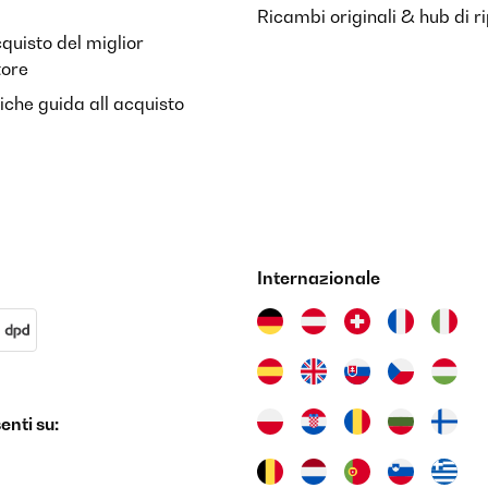
Ricambi originali & hub di r
cquisto del miglior
tore
riche guida all acquisto
l venditore
Internazionale
9
nti su: