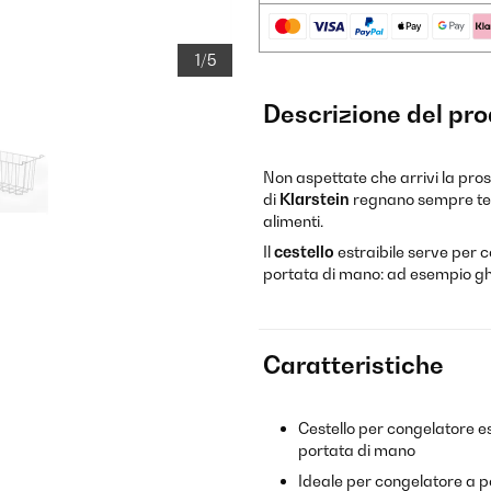
1/5
Descrizione del pr
Non aspettate che arrivi la pro
di
Klarstein
regnano sempre tem
alimenti.
Il
cestello
estraibile serve per 
portata di mano: ad esempio ghia
Caratteristiche
Cestello per congelatore es
portata di mano
Ideale per congelatore a p