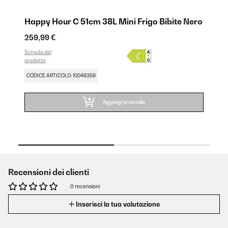
Happy Hour C 51cm 38L Mini Frigo Bibite Nero
Ha
259,99 €
25
Scheda del
SA
prodotto
Sch
pro
CODICE ARTICOLO: 10046359
CO
Aggiungi al carrello
Recensioni dei clienti
0 recensioni
Inserisci la tua valutazione