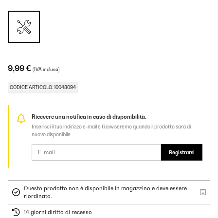
9,99 €
(IVA inclusa)
CODICE ARTICOLO: 10048094
Ricevere una notifica in caso di disponibilità.
Inserisci il tuo indirizzo e-mail e ti avviseremo quando il prodotto sarà di
nuovo disponibile.
Registrarsi
Questo prodotto non è disponibile in magazzino e deve essere
riordinato.
14 giorni diritto di recesso