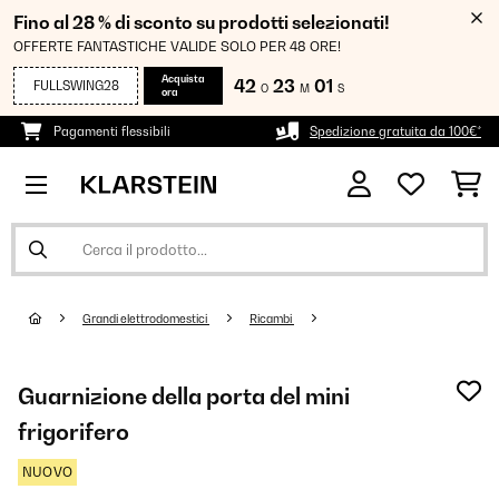
Fino al 28 % di sconto su prodotti selezionati!
OFFERTE FANTASTICHE VALIDE SOLO PER 48 ORE!
Acquista
42
23
00
FULLSWING28
O
M
S
ora
Pagamenti flessibili
Spedizione gratuita da 100€*
Grandi elettrodomestici
Ricambi
Guarnizione della porta del mini
frigorifero
NUOVO