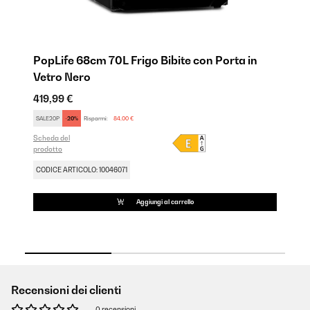
n
PopLife 68cm 70L Frigo Bibite con Porta in
Po
Vetro Nero
V
419,99 €
41
SALE20P
-20%
Risparmi:
84,00 €
SA
Scheda del
Sch
prodotto
pro
CODICE ARTICOLO: 10046071
CO
Aggiungi al carrello
Recensioni dei clienti
0 recensioni