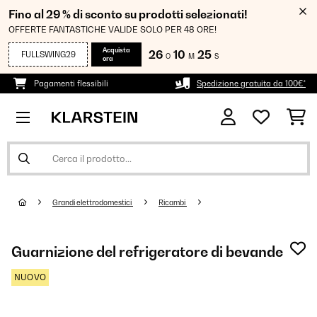
Fino al 29 % di sconto su prodotti selezionati!
OFFERTE FANTASTICHE VALIDE SOLO PER 48 ORE!
Acquista
26
10
23
FULLSWING29
O
M
S
ora
Pagamenti flessibili
Spedizione gratuita da 100€*
Grandi elettrodomestici
Ricambi
Guarnizione del refrigeratore di bevande
NUOVO