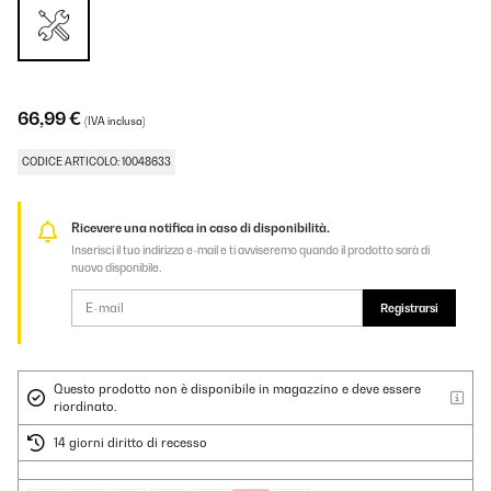
66,99 €
(IVA inclusa)
CODICE ARTICOLO: 10048633
Ricevere una notifica in caso di disponibilità.
Inserisci il tuo indirizzo e-mail e ti avviseremo quando il prodotto sarà di
nuovo disponibile.
Registrarsi
Questo prodotto non è disponibile in magazzino e deve essere
riordinato.
14 giorni diritto di recesso