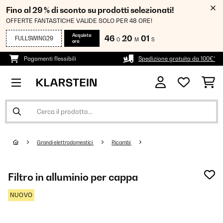
Fino al 29 % di sconto su prodotti selezionati!
OFFERTE FANTASTICHE VALIDE SOLO PER 48 ORE!
Acquista
46
20
00
FULLSWING29
O
M
S
ora
Pagamenti flessibili
Spedizione gratuita da 100€*
Grandi elettrodomestici
Ricambi
Filtro in alluminio per cappa
NUOVO