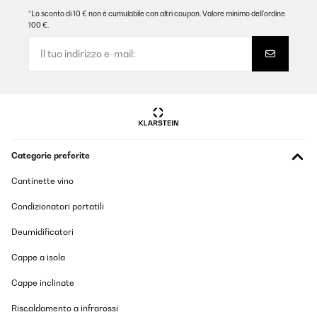
VALUTAZIONE VERIFICATA
*Lo sconto di 10 € non è cumulabile con altri coupon. Valore minimo dell’ordine
100 €.
12/11/2024
Fonctionne bien
alexandre
Tradurre
VALUTAZIONE VERIFICATA
Categorie preferite
01/10/2024
bonnes fonctionnalités, silence de fonctionnement au top
Cantinette vino
Condizionatori portatili
Joe
Deumidificatori
Tradurre
Cappe a isola
VALUTAZIONE VERIFICATA
Cappe inclinate
28/04/2024
Le remontoir est très bien - et fonctionne comme prevu.
Riscaldamento a infrarossi