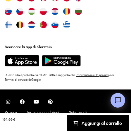
25/02/2024
Offert et retour ultra positif sur le produit, bruit discret ( sauf en
cas de migraine mais pas de panique, on peut le couper ) lumière
agréable qui s'éteint aussi Très bon produit.
Utilisateur d'Amazon
Tradurre
Scaricare la app di Klarstein
VALUTAZIONE VERIFICATA
22/02/2024
Gostei de encomenda estou
Questo sito è protetto da reCAPTCHA e soggetto alla
Informativa sulla privacy
e ai
Termini di servizio
di Google.
Usuario/a de amazon
Tradurre
VALUTAZIONE VERIFICATA
Privacy
Termini e condizioni
Note Legali
18/02/2024
194,99 €
alles TIP TOP
Aggiungi al carrello
Copyright © 2026 Klarstein. All rights reserved