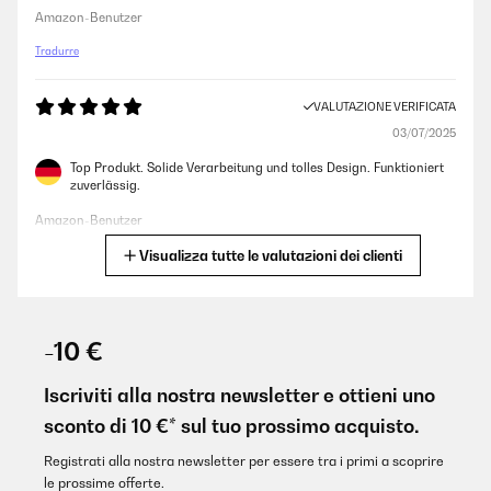
Amazon-Benutzer
Tradurre
VALUTAZIONE VERIFICATA
03/07/2025
Top Produkt. Solide Verarbeitung und tolles Design. Funktioniert
zuverlässig.
Amazon-Benutzer
Visualizza tutte le valutazioni dei clienti
Tradurre
VALUTAZIONE VERIFICATA
17/12/2024
-10 €
Astucieuse idée et bel objet même sans les leds
Iscriviti alla nostra newsletter e ottieni uno
Utilisateur d'Amazon
sconto di 10 €* sul tuo prossimo acquisto.
Tradurre
Registrati alla nostra newsletter per essere tra i primi a scoprire
le prossime offerte.