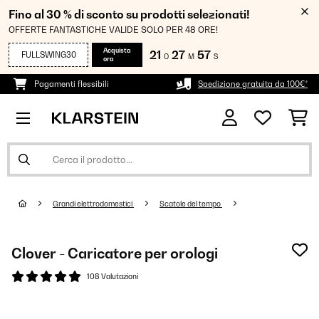
Fino al 30 % di sconto su prodotti selezionati!
OFFERTE FANTASTICHE VALIDE SOLO PER 48 ORE!
Acquista
21
27
57
FULLSWING30
O
M
S
ora
Pagamenti flessibili
Spedizione gratuita da 100€*
Grandi elettrodomestici
Scatole del tempo
Clover - Caricatore per orologi
108 Valutazioni