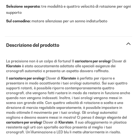
Selezione separata:
tre modalità e quattro velocità di rotazione per ogni
supporto
Sul comodino:
motore silenzioso per un sonno indisturbato
Descrizione del prodotto
La precisione non è un colpo di fortuna! Il
caricatore per orologi
Clover di
Klarstein
è stato accuratamente adattato alle speciali esigenze dei
cronografi automatici e presenta un aspetto davvero raffinato.
Il
caricatore per orologi
Clover di
Klarstein
è perfetto per riporre e
presentare in modo accattivante i tuoi orologi automatici. Sui suoi quattro
supporti rotanti, è possibile riporre contemporaneamente quattro
cronografi, che vengono fatti ruotare in modo da restare in funzione anche
quando non vengono indossati. Inoltre, i tuoi orologi vengono messi in
scena con grande stile. Con quattro velocità di rotazione a scelta e una
direzione di marcia regolabile separatamente, è possibile impostare in
modo ottimale il movimento per i tuoi orologi. Gli orologi automatici
vogliono e devono essere messi in mostra! Ci pensa il design elegante del
caricatore per orologi
Clover di
Klarstein
. Il suo alloggiamento in plastica
resistente agli urti con sportello acrilico presenta al meglio i tuoi
cronografi. Un'illuminazione a LED blu li mette ulteriormente in risalto.