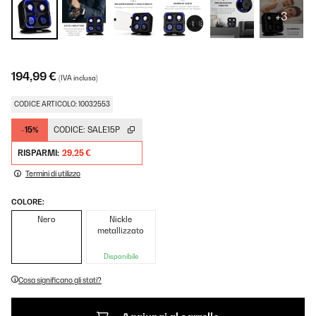
+3
194,99 €
(IVA inclusa)
CODICE ARTICOLO: 10032553
-15%
CODICE:
SALE15P
RISPARMI:
29,25 €
Termini di utilizzo
COLORE:
Nero
Nickle
metallizzato
Disponibile
Cosa significano gli stati?