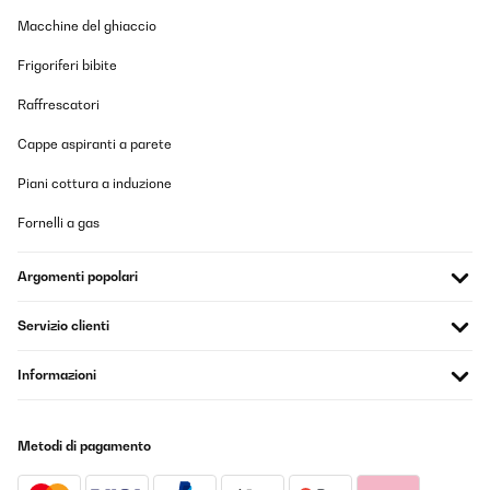
Attention, la surface plastique attire beaucoup de poussiere - il
faut une tissue micro-fibre pour le nettoyage de verre plastique
Macchine del ghiaccio
de temps à temps
Frigoriferi bibite
Utilisateur d'Amazon
Raffrescatori
Tradurre
Cappe aspiranti a parete
VALUTAZIONE VERIFICATA
Piani cottura a induzione
03/04/2024
Ottimo prodotto x i miei orologi automatici venditore al top 10
Fornelli a gas
stelle
Utente Amazon
Argomenti popolari
Tradurre
Servizio clienti
VALUTAZIONE VERIFICATA
Informazioni
14/03/2024
Alles in Ordnung
Metodi di pagamento
Amazon-Benutzer