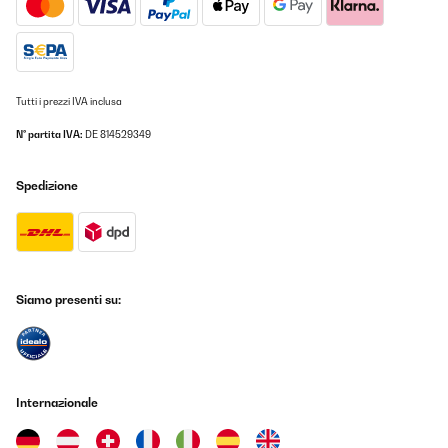
Tradurre
VALUTAZIONE VERIFICATA
05/03/2024
Tutti i prezzi IVA inclusa
la prenderei anche da 6 posti
N° partita IVA:
DE 814529349
Utente Amazon
Spedizione
Tradurre
VALUTAZIONE VERIFICATA
28/02/2024
Siamo presenti su:
Relojes automáticos siempre en marcha en una máquina
elegante y a la altura de tus joyas.
Usuario/a de amazon
Tradurre
Internazionale
VALUTAZIONE VERIFICATA