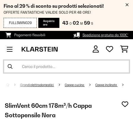
Fino al 29 % di sconto su prodotti selezionati!
OFFERTE FANTASTICHE VALIDE SOLO PER 48 ORE!
Acquista
43
02
59
FULLSWING29
O
M
S
ora
Pagamenti flessibili
Spedizione gratuita da 100€*
Grandi elettrodomestici
Cappe cucina
Cappe inclinate
SlimVent 60cm 178m³/h Cappa
Sottopensile Nera