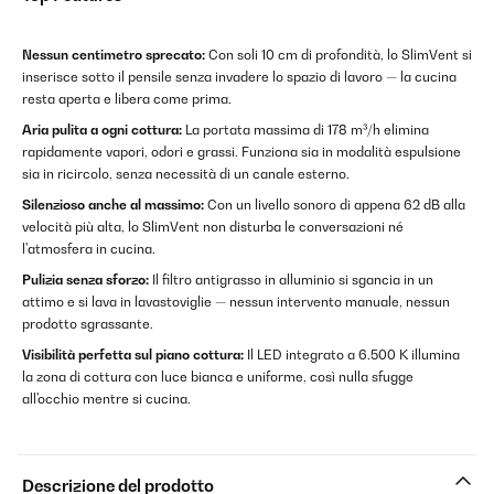
Nessun centimetro sprecato:
Con soli 10 cm di profondità, lo SlimVent si
inserisce sotto il pensile senza invadere lo spazio di lavoro — la cucina
resta aperta e libera come prima.
Aria pulita a ogni cottura:
La portata massima di 178 m³/h elimina
rapidamente vapori, odori e grassi. Funziona sia in modalità espulsione
sia in ricircolo, senza necessità di un canale esterno.
Silenzioso anche al massimo:
Con un livello sonoro di appena 62 dB alla
velocità più alta, lo SlimVent non disturba le conversazioni né
l'atmosfera in cucina.
Pulizia senza sforzo:
Il filtro antigrasso in alluminio si sgancia in un
attimo e si lava in lavastoviglie — nessun intervento manuale, nessun
prodotto sgrassante.
Visibilità perfetta sul piano cottura:
Il LED integrato a 6.500 K illumina
la zona di cottura con luce bianca e uniforme, così nulla sfugge
all'occhio mentre si cucina.
Descrizione del prodotto