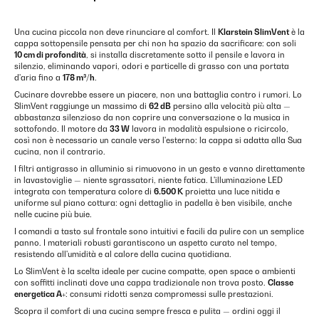
Una cucina piccola non deve rinunciare al comfort. Il
Klarstein SlimVent
è la
cappa sottopensile pensata per chi non ha spazio da sacrificare: con soli
10 cm di profondità
, si installa discretamente sotto il pensile e lavora in
silenzio, eliminando vapori, odori e particelle di grasso con una portata
d'aria fino a
178 m³/h
.
Cucinare dovrebbe essere un piacere, non una battaglia contro i rumori. Lo
SlimVent raggiunge un massimo di
62 dB
persino alla velocità più alta —
abbastanza silenzioso da non coprire una conversazione o la musica in
sottofondo. Il motore da
33 W
lavora in modalità espulsione o ricircolo,
così non è necessario un canale verso l'esterno: la cappa si adatta alla Sua
cucina, non il contrario.
I filtri antigrasso in alluminio si rimuovono in un gesto e vanno direttamente
in lavastoviglie — niente sgrassatori, niente fatica. L'illuminazione LED
integrata con temperatura colore di
6.500 K
proietta una luce nitida e
uniforme sul piano cottura: ogni dettaglio in padella è ben visibile, anche
nelle cucine più buie.
I comandi a tasto sul frontale sono intuitivi e facili da pulire con un semplice
panno. I materiali robusti garantiscono un aspetto curato nel tempo,
resistendo all'umidità e al calore della cucina quotidiana.
Lo SlimVent è la scelta ideale per cucine compatte, open space o ambienti
con soffitti inclinati dove una cappa tradizionale non trova posto.
Classe
energetica A+
: consumi ridotti senza compromessi sulle prestazioni.
Scopra il comfort di una cucina sempre fresca e pulita — ordini oggi il