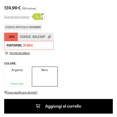
124,99 €
(IVA inclusa)
Scheda del prodotto
CODICE ARTICOLO: 10046699
-30%
CODICE:
SALE30P
RISPARMI:
37,50 €
Termini di utilizzo
COLORE:
Argento
Nero
Disponibile
Cosa significano gli stati?
Aggiungi al carrello