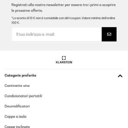
Tradurre
Registrati alla nostra newsletter per essere tra i primi a scoprire
le prossime offerte.
VALUTAZIONE VERIFICATA
*Lo sconto di 10 € non è cumulabile con altri coupon. Valore minimo dell’ordine
100 €.
23/04/2025
Tool !
Amazon user
Tradurre
VALUTAZIONE VERIFICATA
Categorie preferite
18/04/2025
Alles ok, gerne wieder
Cantinette vino
Condizionatori portatili
Amazon-Benutzer
Deumidificatori
Tradurre
Cappe a isola
VALUTAZIONE VERIFICATA
Cappe inclinate
03/01/2025