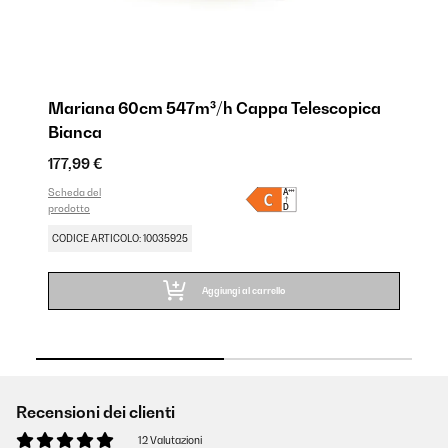
Mariana 60cm 547m³/h Cappa Telescopica
M
Bianca
N
177,99 €
21
Scheda del
Sch
prodotto
pro
CODICE ARTICOLO: 10035925
CO
Aggiungi al carrello
Recensioni dei clienti
12 Valutazioni