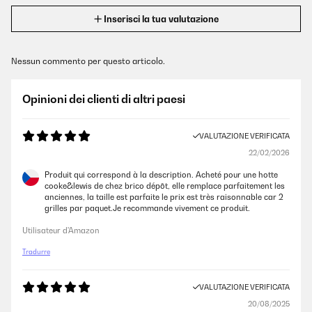
Inserisci la tua valutazione
Nessun commento per questo articolo.
Opinioni dei clienti di altri paesi
VALUTAZIONE VERIFICATA
22/02/2026
Produit qui correspond à la description. Acheté pour une hotte
cooke&lewis de chez brico dépôt, elle remplace parfaitement les
anciennes, la taille est parfaite le prix est très raisonnable car 2
grilles par paquet.Je recommande vivement ce produit.
Utilisateur d'Amazon
Tradurre
VALUTAZIONE VERIFICATA
20/08/2025