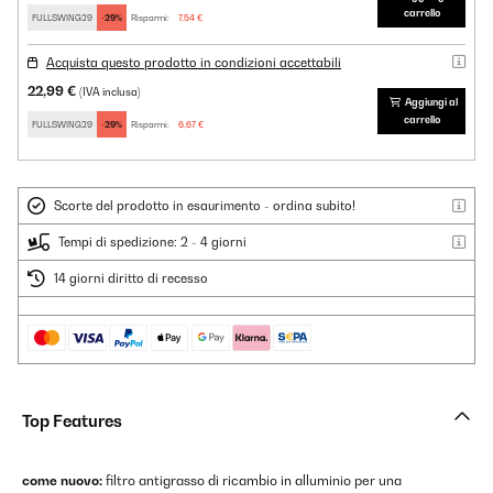
carrello
FULLSWING29
-29%
Risparmi:
7,54 €
Acquista questo prodotto in condizioni accettabili
22,99 €
(IVA inclusa)
Aggiungi al
carrello
FULLSWING29
-29%
Risparmi:
6,67 €
Scorte del prodotto in esaurimento - ordina subito!
Tempi di spedizione: 2 - 4 giorni
14 giorni diritto di recesso
Top Features
come nuovo:
filtro antigrasso di ricambio in alluminio per una