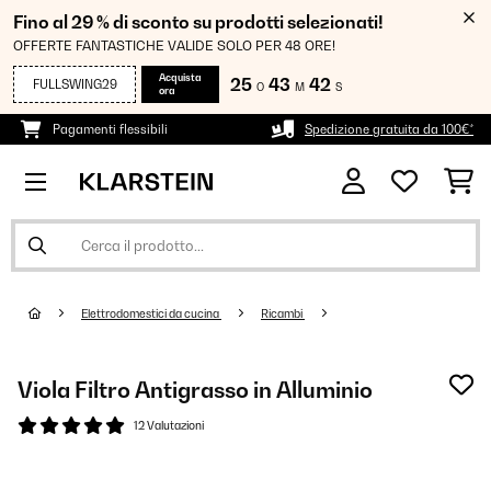
Fino al 29 % di sconto su prodotti selezionati!
OFFERTE FANTASTICHE VALIDE SOLO PER 48 ORE!
Acquista
25
43
42
FULLSWING29
O
M
S
ora
Pagamenti flessibili
Spedizione gratuita da 100€*
Elettrodomestici da cucina
Ricambi
Viola Filtro Antigrasso in Alluminio
12 Valutazioni