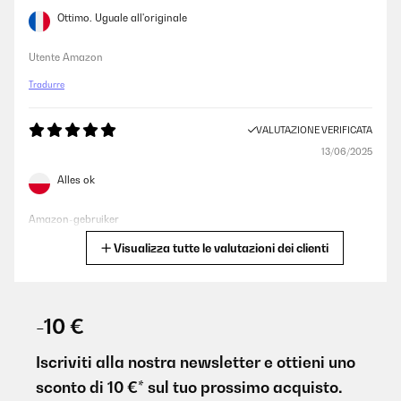
Ottimo. Uguale all'originale
Utente Amazon
Tradurre
VALUTAZIONE VERIFICATA
13/06/2025
Alles ok
Amazon-gebruiker
Visualizza tutte le valutazioni dei clienti
Tradurre
VALUTAZIONE VERIFICATA
13/06/2025
-10 €
Alles ok
Iscriviti alla nostra newsletter e ottieni uno
Amazon-Benutzer
sconto di 10 €* sul tuo prossimo acquisto.