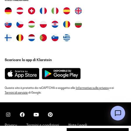
VALUTAZIONE VERIFICATA
11/08/2023
Het filter aangeschaft als reserve en om te wisselen tijdens het
reinigen. Het filter past probleemloos in de Kolbe (KKT) Free 90
(en vast ook in de Free 60).Ontvangen met een klein deukje in het
gaas (Foei, DHL) maar daar zie je bij de Free 90 niets van.Prima
koop, goed betaalbaar en vliegensvlug verzonden (en ontvangen
)
Scaricare la app di Klarstein
Amazon-gebruiker
Tradurre
Questo sito è protetto da reCAPTCHA e soggetto alla
Informativa sulla privacy
e ai
Termini di servizio
di Google.
Privacy
Termini e condizioni
Note Legali