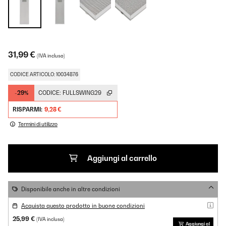
31,99 €
(IVA inclusa)
CODICE ARTICOLO: 10034876
-29%
CODICE:
FULLSWING29
RISPARMI:
9,28 €
Termini di utilizzo
Aggiungi al carrello
Disponibile anche in altre condizioni
Acquista questo prodotto in buone condizioni
25,99 €
(IVA inclusa)
Aggiungi al