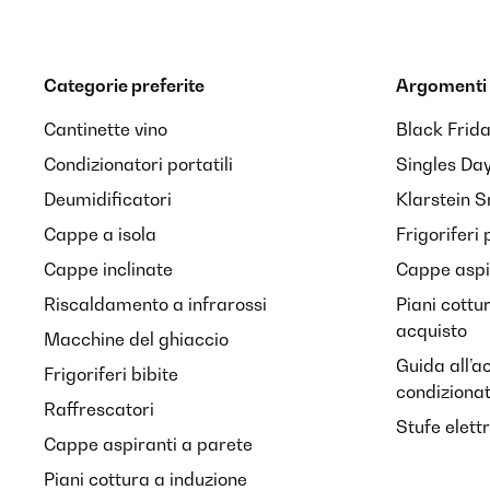
Categorie preferite
Argomenti 
Cantinette vino
Black Frid
Condizionatori portatili
Singles Da
Deumidificatori
Klarstein 
Cappe a isola
Frigoriferi 
Cappe inclinate
Cappe aspir
Riscaldamento a infrarossi
Piani cottu
acquisto
Macchine del ghiaccio
Guida all’a
Frigoriferi bibite
condiziona
Raffrescatori
Stufe elett
Cappe aspiranti a parete
Piani cottura a induzione