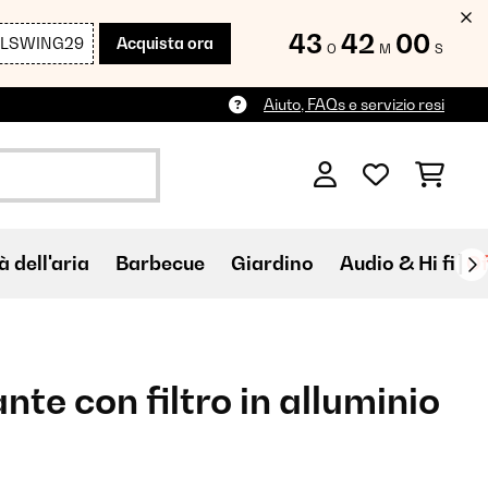
43
41
59
LLSWING29
Acquista ora
O
M
S
Aiuto, FAQs e servizio resi
à dell'aria
Barbecue
Giardino
Audio & Hi fi
Of
te con filtro in alluminio