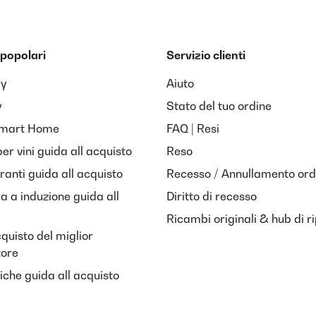
popolari
Servizio clienti
ay
Aiuto
y
Stato del tuo ordine
Smart Home
FAQ | Resi
per vini guida all acquisto
Reso
anti guida all acquisto
Recesso / Annullamento ord
ra a induzione guida all
Diritto di recesso
Ricambi originali & hub di r
cquisto del miglior
tore
riche guida all acquisto