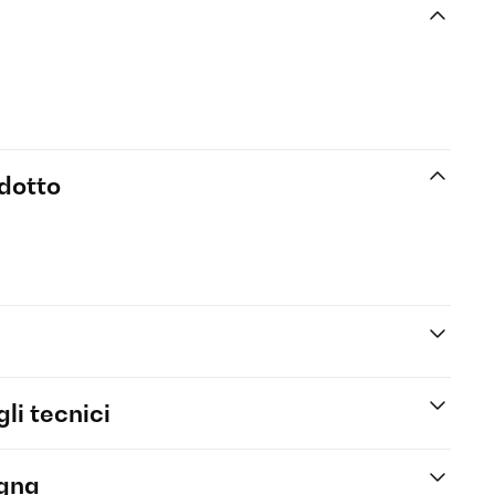
odotto
li tecnici
egna