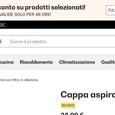
sconto su prodotti selezionati!
FU
VALIDE SOLO PER 48 ORE!
00€*
cucina
Riscaldamento
Climatizzazione
Qualit
e con filtro in alluminio
Cappa aspiran
NUOVO