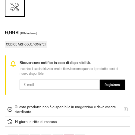
9,99 €
(IVA inclusa)
CODICE ARTICOLO: 10047721
Ricevere una notifica in caso di disponibilità.
Inserisci il tuo indirizzo e-mail e ti avviseremo quando il prodotto sarà di
nuovo disponibile.
Registrarsi
Questo prodotto non è disponibile in magazzino e deve essere
riordinato.
14 giorni diritto di recesso