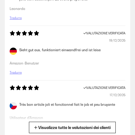
Leonardo
Tradurre
VALUTAZIONE VERIFICATA
19/12/2025
Sieht gut aus, funktioniert einwandfrei und ist leise
Amazon-Benutzer
Tradurre
VALUTAZIONE VERIFICATA
17/12/2025
Très bon article joli et fonctionnel fait le job et peu bruyante
Utilisateur d'Amazon
Visualizza tutte le valutazioni dei clienti
Tradurre