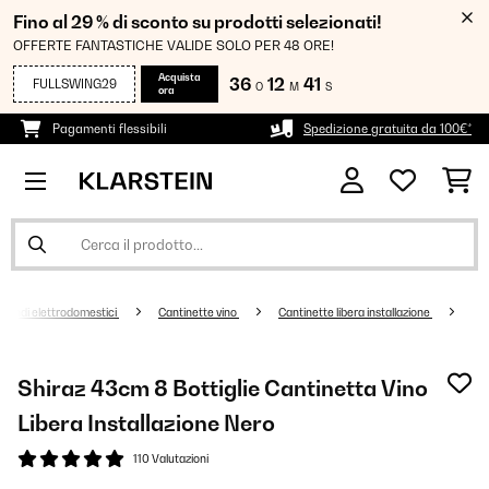
Fino al 29 % di sconto su prodotti selezionati!
OFFERTE FANTASTICHE VALIDE SOLO PER 48 ORE!
Acquista
36
12
41
FULLSWING29
O
M
S
ora
Pagamenti flessibili
Spedizione gratuita da 100€*
randi elettrodomestici
Cantinette vino
Cantinette libera installazione
Shiraz 43cm 8 Bottiglie Cantinetta Vino
Libera Installazione​ Nero
110 Valutazioni