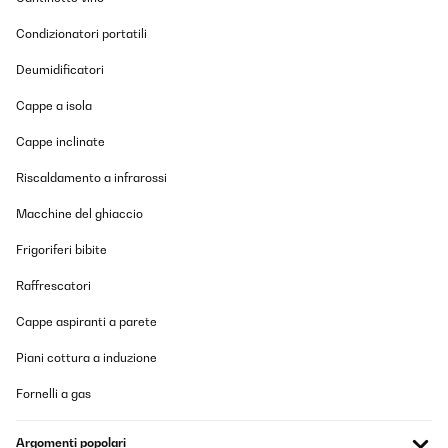
24/11/2025
Condizionatori portatili
Ein zuverlässiger gut funktionierendes Stück. Der Geräuschpegel
ist Superleise!
Deumidificatori
Amazon-Benutzer
Cappe a isola
Tradurre
Cappe inclinate
VALUTAZIONE VERIFICATA
Riscaldamento a infrarossi
17/11/2025
Macchine del ghiaccio
Ich habe einen Getränkekühlschrank für den Partykeller gesucht.
Der Kühlschrank ist ordentlich verarbeitet und sieht wertig aus.
Frigoriferi bibite
Er kam gut verpackt an. Es passen ausreichend viele Flaschen
rein und die Bedienung und der Aufbau waren simpel. Das LED
Raffrescatori
Licht sieht schick aus. Die Kühlleistung ist auch gut, lediglich
dauert es etwas, bis der Kühlschrank nach Entnahme von
Cappe aspiranti a parete
Flaschen/Wiederbefüllung wieder auf die Zieltemperatur kommt.
Das ist aber auch das Einzige - das ändert aber nichts daran,
Piani cottura a induzione
dass ich den Kühlschrank rundum empfehlen kann.
Amazon-Benutzer
Fornelli a gas
Tradurre
Argomenti popolari