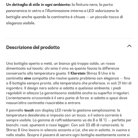
Un dettaglio di stile in ogni ambiente:
la finitura nera, la porta
panoramica in vetro e l'illuminazione interna a LED valorizzano le
bottiglie anche quando la cantinetta è chiusa — un piccolo tocco di
eleganza visibile.
Descrizione del prodotto
Una bottiglia aperta a metà, un bianco già troppo caldo, un rosso
dimenticato sul tavolo: chi ama il vino sa quanto faccia la differenza
conservarlo alla temperatura giusta. Il
Klarstein
Shiraz 8 Uno è la
cantinetta
vino
compatta che risolve questo problema con eleganza — fino
a 8 bottiglie sempre pronte, alla temperatura che preferisce, in soli 21 litri di
ingombro. Il design nero sobrio si adatta a qualsiasi ambiente, i piedi
regolabili in altezza Le garantiscono stabilità anche su superfici irregolari.
L'orientamento orizzontale è il vero punto di forza: si adatta a spazi dove
nessun'altra cantinetta riuscirebbe a entrare.
Il pannello
touch
con display LED rende la gestione semplicissima: la
temperatura desiderata si imposta con un tocco, e il valore corrente è
sempre visibile. La gamma di raffreddamento va da 8 a 18 °C — perfetta per
bianchi, rosé, spumanti e rossi leggeri. Con soli 33 dB di rumorosità, lo
Shiraz 8 Uno lavora in silenzio accanto a Lei, che sia in salotto, in cucina o
nello studio. Scopra il piacere di servire ogni bottiglia esattamente come si