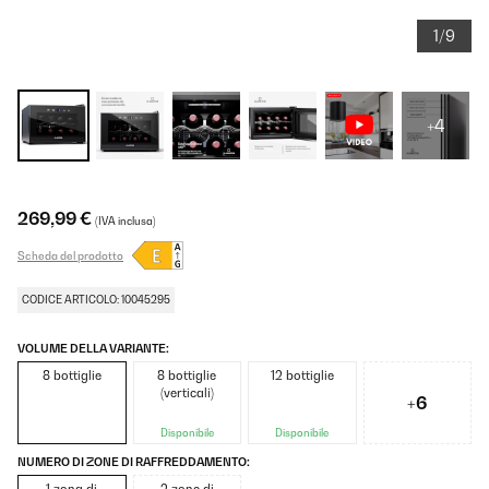
1/9
+4
269,99 €
(IVA inclusa)
Scheda del prodotto
CODICE ARTICOLO: 10045295
VOLUME DELLA VARIANTE:
8 bottiglie
8 bottiglie
12 bottiglie
(verticali)
+6
Disponibile
Disponibile
NUMERO DI ZONE DI RAFFREDDAMENTO: