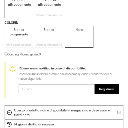
1 zona di
2 zone di
raffreddamento
raffreddamento
Altra combinazione
COLORE:
Bianco
Bianco
Nero
trasparente
Altra combinazione
Altra combinazione
Cosa significano gli stati?
Ricevere una notifica in caso di disponibilità.
Inserisci il tuo indirizzo e-mail e ti avviseremo quando il prodotto sarà di
nuovo disponibile.
Registrarsi
Questo prodotto non è disponibile in magazzino e deve essere
riordinato.
14 giorni diritto di recesso