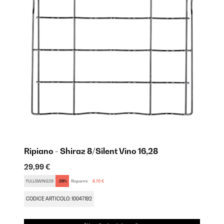
Ripiano - Shiraz 8/Silent Vino 16,28
Cer
B
29,99 €
9,
FULLSWING29
-29%
Risparmi:
8,70 €
FU
CODICE ARTICOLO: 10047192
CO