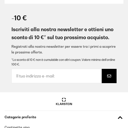
VALUTAZIONE VERIFICATA
14/12/2025
-10 €
Bellissime oltre alle mie aspettative
Iscriviti alla nostra newsletter e ottieni uno
Utente Amazon
sconto di 10 €* sul tuo prossimo acquisto.
Tradurre
Registrati alla nostra newsletter per essere tra i primi a scoprire
le prossime offerte.
VALUTAZIONE VERIFICATA
*Lo sconto di 10 € non è cumulabile con altri coupon. Valore minimo dell’ordine
100 €.
07/12/2025
Pünktliche Lieferung, schönes Design, ich habe ihn in weiß
bestellt, es passen sowohl Wein als auch Sekt Flaschen hinein.
Wirklich praktisch zum schlichten, sehr zu empfehlen, auch das
Preis Verhältnis, mir hat die 1 Zone Kühlung gereicht, Licht gibt's
auch noch
Amazon-Benutzer
Tradurre
Categorie preferite
VALUTAZIONE VERIFICATA
Cantinette vino