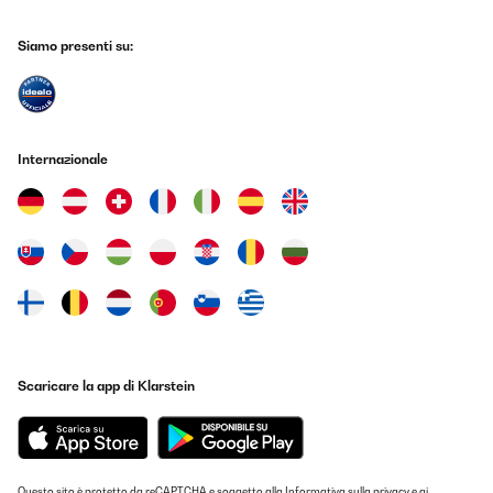
28/08/2025
Jederzeit gerne wieder
Siamo presenti su:
Amazon-Benutzer
Tradurre
Internazionale
VALUTAZIONE VERIFICATA
25/08/2025
Impeccable : très bonne finition, rengement intérieur varié et
intelligent, moteur très peu perceptible ! Je vais enfin pouvoir
goûter à l’occasion mes vins correctement préservé ;-)
Utilisateur d'Amazon
Tradurre
Scaricare la app di Klarstein
VALUTAZIONE VERIFICATA
19/08/2025
Ho scelto la Klarstein modello bianco a tre colonne per il design:
elegante e slanciata, con tre bottiglie per ripiano; le versioni da
Questo sito è protetto da reCAPTCHA e soggetto alla
Informativa sulla privacy
e ai