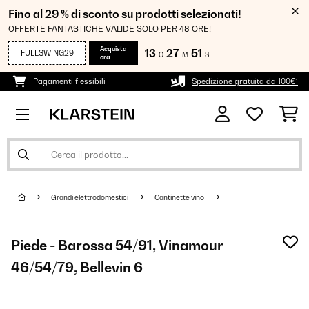
Fino al 29 % di sconto su prodotti selezionati!
OFFERTE FANTASTICHE VALIDE SOLO PER 48 ORE!
Acquista
13
27
49
FULLSWING29
O
M
S
ora
Pagamenti flessibili
Spedizione gratuita da 100€*
Grandi elettrodomestici
Cantinette vino
Piede - Barossa 54/91, Vinamour
46/54/79, Bellevin 6