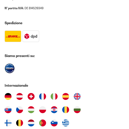
N° partita IVA:
DE 814529349
Spedizione
Siamo presenti su:
Internazionale