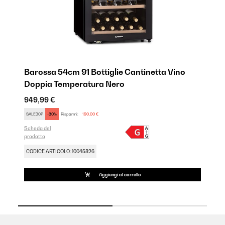
Barossa 54cm 91 Bottiglie Cantinetta Vino
Ba
Doppia Temperatura Nero
Li
949,99 €
75
SALE20P
-20%
Risparmi:
190,00 €
SA
Scheda del
Sch
prodotto
pro
CODICE ARTICOLO: 10045826
CO
Aggiungi al carrello