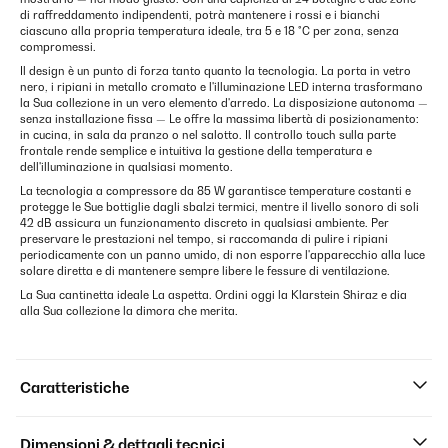
di raffreddamento indipendenti, potrà mantenere i rossi e i bianchi
ciascuno alla propria temperatura ideale, tra 5 e 18 °C per zona, senza
compromessi.
Il design è un punto di forza tanto quanto la tecnologia. La porta in vetro
nero, i ripiani in metallo cromato e l'illuminazione LED interna trasformano
la Sua collezione in un vero elemento d'arredo. La disposizione autonoma —
senza installazione fissa — Le offre la massima libertà di posizionamento:
in cucina, in sala da pranzo o nel salotto. Il controllo touch sulla parte
frontale rende semplice e intuitiva la gestione della temperatura e
dell'illuminazione in qualsiasi momento.
La tecnologia a compressore da 85 W garantisce temperature costanti e
protegge le Sue bottiglie dagli sbalzi termici, mentre il livello sonoro di soli
42 dB assicura un funzionamento discreto in qualsiasi ambiente. Per
preservare le prestazioni nel tempo, si raccomanda di pulire i ripiani
periodicamente con un panno umido, di non esporre l'apparecchio alla luce
solare diretta e di mantenere sempre libere le fessure di ventilazione.
La Sua cantinetta ideale La aspetta. Ordini oggi la Klarstein Shiraz e dia
alla Sua collezione la dimora che merita.
Caratteristiche
Dimensioni & dettagli tecnici