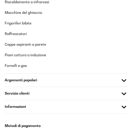
Riscaldamento a infrarossi
dass ich den Kühlschrank rundum empfehlen kann.
Amazon-Benutzer
Macchine del ghiaccio
Tradurre
Frigoriferi bibite
Raffrescatori
VALUTAZIONE VERIFICATA
11/11/2025
Cappe aspiranti a parete
Mooie en ruime wijnkoelkast voor een goede prijs. Je hoort hem
Piani cottura a induzione
wel een beetje in een stille kamer, maar het is zeker niet storend.
Fornelli a gas
Amazon-gebruiker
Tradurre
Argomenti popolari
VALUTAZIONE VERIFICATA
Servizio clienti
06/09/2025
Informazioni
Der Weinkühlschrank ist von der Optik her schon sehr schön und
wirkt edel, aber uns ist er einfach zu laut. Der Lüfter im Gerät
dreht fast ununterbrochen und das auch noch bei variabler
Geschwindigkeit. Nervig.
Außerdem: Wer meint immer das diese LEDs unbedingt blau und
Metodi di pagamento
so hell wie die Sonne sein müssen? Die Temperatur LED ist