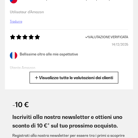
Utilisateur d'Amazon
Tradurre
VALUTAZIONE VERIFICATA
14/12/2025
Bellissime oltre alle mie aspettative
Utente Amazon
Visualizza tutte le valutazioni dei clienti
Tradurre
VALUTAZIONE VERIFICATA
07/12/2025
-10 €
Pünktliche Lieferung, schönes Design, ich habe ihn in weiß
bestellt, es passen sowohl Wein als auch Sekt Flaschen hinein.
Iscriviti alla nostra newsletter e ottieni uno
Wirklich praktisch zum schlichten, sehr zu empfehlen, auch das
sconto di 10 €* sul tuo prossimo acquisto.
Preis Verhältnis, mir hat die 1 Zone Kühlung gereicht, Licht gibt's
auch noch
Registrati alla nostra newsletter per essere tra i primi a scoprire