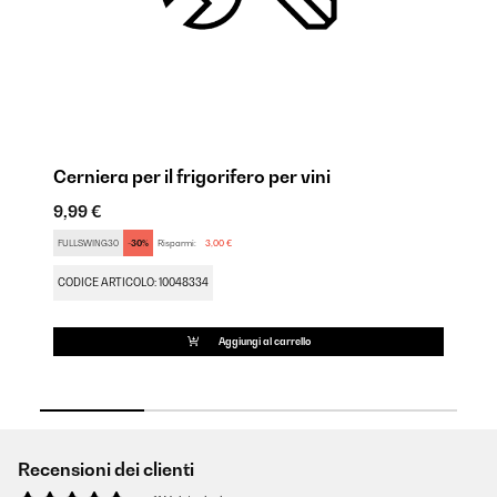
Cerniera per il frigorifero per vini
Ri
9,99 €
18
FULLSWING30
-30%
Risparmi:
3,00 €
FU
CODICE ARTICOLO: 10048334
CO
Aggiungi al carrello
Recensioni dei clienti