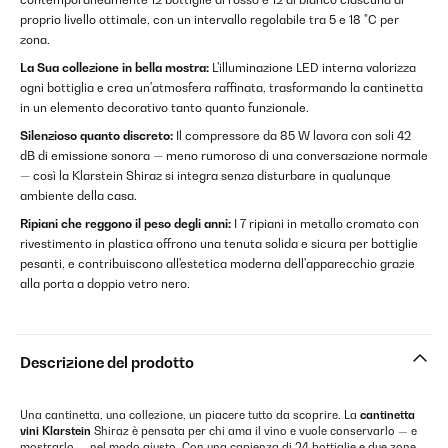
proprio livello ottimale, con un intervallo regolabile tra 5 e 18 °C per
zona.
La Sua collezione in bella mostra:
L'illuminazione LED interna valorizza
ogni bottiglia e crea un'atmosfera raffinata, trasformando la cantinetta
in un elemento decorativo tanto quanto funzionale.
Silenzioso quanto discreto:
Il compressore da 85 W lavora con soli 42
dB di emissione sonora — meno rumoroso di una conversazione normale
— così la Klarstein Shiraz si integra senza disturbare in qualunque
ambiente della casa.
Ripiani che reggono il peso degli anni:
I 7 ripiani in metallo cromato con
rivestimento in plastica offrono una tenuta solida e sicura per bottiglie
pesanti, e contribuiscono all'estetica moderna dell'apparecchio grazie
alla porta a doppio vetro nero.
Descrizione del prodotto
Una cantinetta, una collezione, un piacere tutto da scoprire. La
cantinetta
vini
Klarstein
Shiraz è pensata per chi ama il vino e vuole conservarlo — e
mostrarlo — nel modo giusto. Con una capienza di 24 bottiglie e due zone