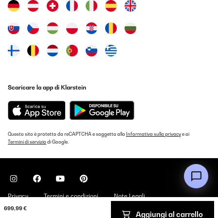
Mit freundlichen Grüßen
Ihr Klarstein-Team
_______________________________
Martin
Tradurre
Scaricare la app di Klarstein
VALUTAZIONE VERIFICATA
06/02/2025
My review is very late, but now I can definitely say that this is a
thing that should have been bought! The refrigerator has been
working properly for several years, the volume is ok for 3 people
Questo sito è protetto da reCAPTCHA e soggetto alla
Informativa sulla privacy
e ai
- there is enough room for both wines and drinks. In the
Termini di servizio
di Google.
aquamarine interior of our kitchen, the refrigerator in white color
looks great. Recently, our wine refrigerator experienced a power
surge due to a storm, it was humming and shaking very loudly,
and we were afraid that it would not survive the test. But all
ended well, the white refrigerator still works perfectly and
continues to cool our wine and drinks for every day. I can’t say
Privacy
that it works completely silently. But since it is located in the
Termini e condizioni
Note Legali
kitchen, where there are always many other sounds, this does
699,99 €
not leave any disturbance at all.
Aggiungi al carrello
Copyright © 2026 Klarstein. All rights reserved