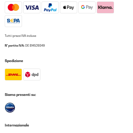
unfassbar grell und permanent an. Unzumutbar sich so etwas bei
Dunkelheit ansehen zu müssen. In meiner Not habe ich 4 (!) Lagen
Malerkrepp drüber geklebt um es erträglich zu machen. Wenn
das Licht im Wohnzimmer aus ist, erstrahlt der Raum in hellem
blauen Licht...
_______________________________
Tutti i prezzi IVA inclusa
===============================
ANTWORT
N° partita IVA:
DE 814529349
===============================
Guten Tag,
Spedizione
vielen Dank, dass Sie Ihre Erfahrungen mit unserem
Weinkühlschrank so ausführlich geschildert haben. Es freut uns
zu hören, dass Ihnen die Optik und Verarbeitung des Geräts
zusagen. Umso mehr bedauern wir, dass Sie mit der Lautstärke
sowie der Helligkeit der LED-Anzeige nicht zufrieden sind.
Ihre Hinweise zur Geräuschentwicklung des Lüfters sowie zur
Siamo presenti su:
Intensität der Beleuchtung nehmen wir sehr ernst und leiten
dieses Feedback an unsere Produktentwicklung weiter. Gerade
Aspekte wie Geräuschpegel und Lichtintensität sind entscheidend
für den alltäglichen Komfort – wir verstehen daher Ihre Kritik
sehr gut.
Internazionale
Wir danken Ihnen für die ehrliche Rückmeldung, da sie uns hilft,
unsere Produkte weiter zu verbessern.