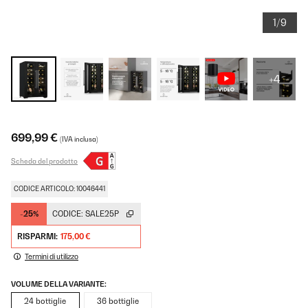
1/9
+4
699,99 €
(IVA inclusa)
Scheda del prodotto
CODICE ARTICOLO: 10046441
-25%
CODICE:
SALE25P
RISPARMI:
175,00 €
Termini di utilizzo
VOLUME DELLA VARIANTE:
24 bottiglie
36 bottiglie