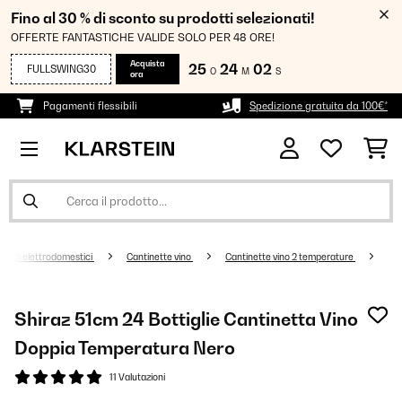
Fino al 30 % di sconto su prodotti selezionati!
OFFERTE FANTASTICHE VALIDE SOLO PER 48 ORE!
Acquista
25
24
01
FULLSWING30
O
M
S
ora
Pagamenti flessibili
Spedizione gratuita da 100€*
randi elettrodomestici
Cantinette vino
Cantinette vino 2 temperature
Shiraz 51cm 24 Bottiglie Cantinetta Vino
Doppia Temperatura Nero
11 Valutazioni