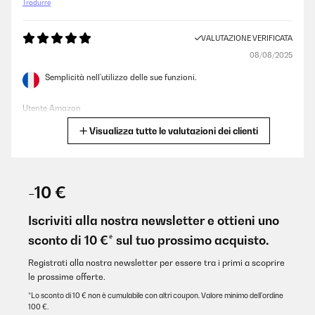
Tradurre
VALUTAZIONE VERIFICATA
08/08/2025
Semplicità nell’utilizzo delle sue funzioni.
Utente Amazon
Visualizza tutte le valutazioni dei clienti
Tradurre
VALUTAZIONE VERIFICATA
08/08/2025
-10 €
Semplicità nell'utilizzo delle sue funzioni.
Iscriviti alla nostra newsletter e ottieni uno
Utente Amazon
sconto di 10 €* sul tuo prossimo acquisto.
Tradurre
Registrati alla nostra newsletter per essere tra i primi a scoprire
le prossime offerte.
VALUTAZIONE VERIFICATA
*Lo sconto di 10 € non è cumulabile con altri coupon. Valore minimo dell’ordine
100 €.
03/08/2025