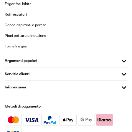
Ne s'arrête pas forcément quand le réservoir est plein de glaçon
Frigoriferi bibite
du surement au capteur pas très performant ou de moins bonne
qualité.
Raffrescatori
Manque aussi des pièces de rechanges pour l'entretien:
Cappe aspiranti a parete
Tuyaux - Pompe - Goupillon pour le nettoyage des tuyaux, mais
surtout produit désinfectant pour l'entretien annuel.
Piani cottura a induzione
Igor
Fornelli a gas
Tradurre
Argomenti popolari
VALUTAZIONE VERIFICATA
14/12/2024
Servizio clienti
N’ayant pas la place d’un frigo américain cette petite machine fait
très bien l’affaire
Informazioni
Utilisateur d'Amazon
Tradurre
Metodi di pagamento
VALUTAZIONE VERIFICATA
04/12/2024