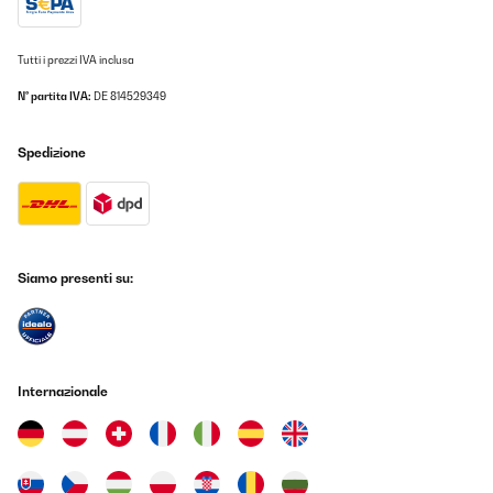
Vynikajúci pomocník v domacnosti
Katarína
Tutti i prezzi IVA inclusa
Tradurre
N° partita IVA:
DE 814529349
VALUTAZIONE VERIFICATA
Spedizione
19/05/2024
.acht genau was sie soll und das ohne Probleme. Meine Frau ist
sehr zufrieden mit ihrer Eiswürfelmaschine.
Amazon-Benutzer
Siamo presenti su:
Tradurre
VALUTAZIONE VERIFICATA
14/05/2024
Internazionale
Gut Gut aber nimmt doch viel Platz
Amazon-Benutzer