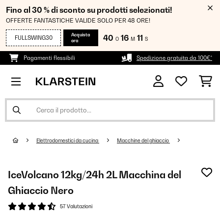
Fino al 30 % di sconto su prodotti selezionati!
OFFERTE FANTASTICHE VALIDE SOLO PER 48 ORE!
Acquista
40
16
10
FULLSWING30
O
M
S
ora
Pagamenti flessibili
Spedizione gratuita da 100€*
Elettrodomestici da cucina
Macchine del ghiaccio
IceVolcano 12kg/24h 2L Macchina del
Ghiaccio​ Nero
57 Valutazioni