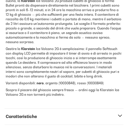
cucina, la
Klarstein
Ice Volcano 2G produce cubetti di ghiaccio a forma
Bullet pronti da dispensare direttamente nel bicchiere. I primi cubetti sono
pronti in soli 6–12 minuti, e in 24 ore la macchina arriva a produrre fino a
12 kg di ghiaccio — più che sufficienti per una festa intera. Il contenitore di
raccolta da 0,6 kg mantiene i cubetti a portata di mano, mentre il serbatoio
da 2 litri assicura un'autonomia prolungata. Lei sceglie il formato preferito:
piccolo o grande, a seconda del drink che vuole preparare. Quando l'acqua
si esaurisce o il contenitore è pieno, un segnale acustico avvisa
automaticamente e la macchina si ferma da sola — nessuno spreco,
nessuna sorpresa.
Gestire la
Klarstein
Ice Volcano 2G è semplicissimo: il pannello Softtouch
con display LCD permette di impostare il timer di avvio e di arresto in pochi
tocchi, così la produzione di ghiaccio inizia o si interrompe esattamente
quando Le desidera. Il compressore ad alta efficienza lavora in modo
silenzioso, senza disturbare la musica né le conversazioni. I materiali
interni sono completamente neutri al sapore, per cubetti di ghiaccio puri e
inodori che non alterano il gusto di cocktail, bibite e long drink.
Varianti disponibili:
nero
, argento (10030848), rosso (10030849)
Scopra il piacere del ghiaccio sempre fresco — ordini oggi la Klarstein Ice
Volcano 2G e non tornerà più indietro.
Caratteristiche