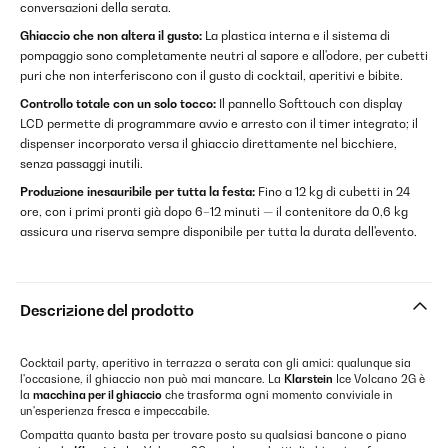
conversazioni della serata.
Ghiaccio che non altera il gusto:
La plastica interna e il sistema di
pompaggio sono completamente neutri al sapore e all'odore, per cubetti
puri che non interferiscono con il gusto di cocktail, aperitivi e bibite.
Controllo totale con un solo tocco:
Il pannello Softtouch con display
LCD permette di programmare avvio e arresto con il timer integrato; il
dispenser incorporato versa il ghiaccio direttamente nel bicchiere,
senza passaggi inutili.
Produzione inesauribile per tutta la festa:
Fino a 12 kg di cubetti in 24
ore, con i primi pronti già dopo 6–12 minuti — il contenitore da 0,6 kg
assicura una riserva sempre disponibile per tutta la durata dell'evento.
Descrizione del prodotto
Cocktail party, aperitivo in terrazza o serata con gli amici: qualunque sia
l'occasione, il ghiaccio non può mai mancare. La
Klarstein
Ice Volcano 2G è
la
macchina per il ghiaccio
che trasforma ogni momento conviviale in
un'esperienza fresca e impeccabile.
Compatta quanto basta per trovare posto su qualsiasi bancone o piano