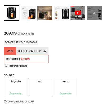
+3
269,99 €
(IVA inclusa)
CODICE ARTICOLO: 10030844
-25%
CODICE:
SALE25P
RISPARMI:
67,50 €
Termini di utilizzo
COLORE:
Argento
Nero
Rosso
Disponibile
Disponibile
Cosa significano gli stati?