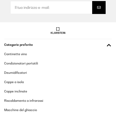
Sehr schön die Eis Maschine
Amazon-Benutzer
Tradurre
VALUTAZIONE VERIFICATA
Categorie preferite
17/07/2025
Design ist sehr schön. Die Eiswürfel sind zu klein, dh. für einen
Cantinette vino
Drink braucht man zur Kühlung sehr viele Eiswürfel, da sie Innen
zu viel hohl sind....
Condizionatori portatili
Amazon-Benutzer
Deumidificatori
Tradurre
Cappe a isola
VALUTAZIONE VERIFICATA
Cappe inclinate
18/03/2025
Riscaldamento a infrarossi
Bonne machine, il y a quelques chose a améliorer comme par
exemple:
Macchine del ghiaccio