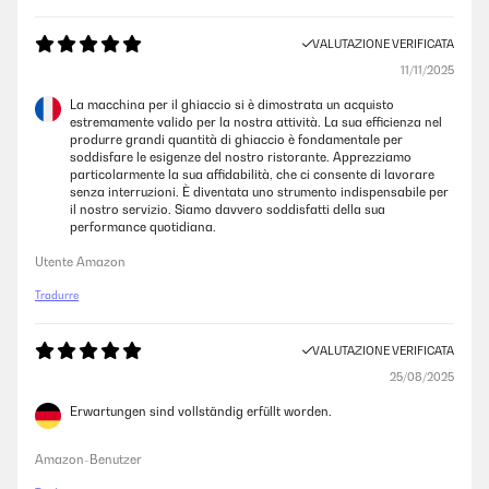
VALUTAZIONE VERIFICATA
11/11/2025
La macchina per il ghiaccio si è dimostrata un acquisto
estremamente valido per la nostra attività. La sua efficienza nel
produrre grandi quantità di ghiaccio è fondamentale per
soddisfare le esigenze del nostro ristorante. Apprezziamo
particolarmente la sua affidabilità, che ci consente di lavorare
senza interruzioni. È diventata uno strumento indispensabile per
il nostro servizio. Siamo davvero soddisfatti della sua
performance quotidiana.
Utente Amazon
Tradurre
VALUTAZIONE VERIFICATA
25/08/2025
Erwartungen sind vollständig erfüllt worden.
Amazon-Benutzer