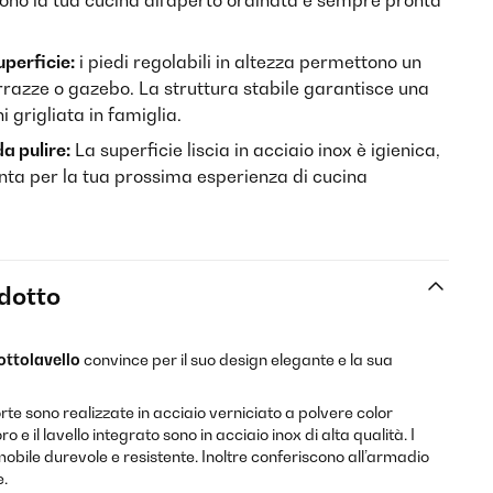
gono la tua cucina all'aperto ordinata e sempre pronta
uperficie:
i piedi regolabili in altezza permettono un
rrazze o gazebo. La struttura stabile garantisce una
i grigliata in famiglia.
da pulire:
La superficie liscia in acciaio inox è igienica,
onta per la tua prossima esperienza di cucina
odotto
ottolavello
convince per il suo design elegante e la sua
rte sono realizzate in acciaio verniciato a polvere color
o e il lavello integrato sono in acciaio inox di alta qualità. I
mobile durevole e resistente. Inoltre conferiscono all’armadio
e.