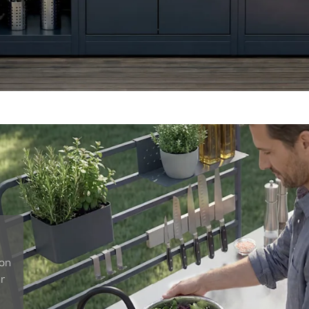
con
r