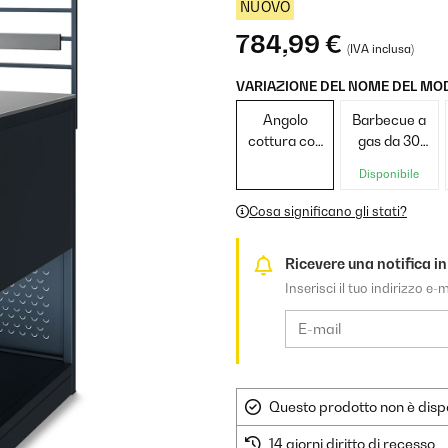
NUOVO
784,99 €
(IVA inclusa)
VARIAZIONE DEL NOME DEL MO
Angolo
Barbecue a
cottura con
gas da 30
lavello
mbar
Disponibile
Cosa significano gli stati?
Ricevere una notifica in
Inserisci il tuo indirizzo e
Questo prodotto non è dispo
14 giorni diritto di recesso