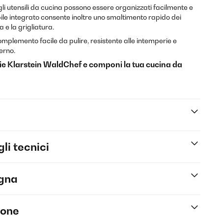
gli utensili da cucina possono essere organizzati facilmente e
ibile integrato consente inoltre uno smaltimento rapido dei
a e la grigliatura.
complemento facile da pulire, resistente alle intemperie e
erno.
rie
Klarstein
WaldChef e componi la tua cucina da
li tecnici
egna
ione