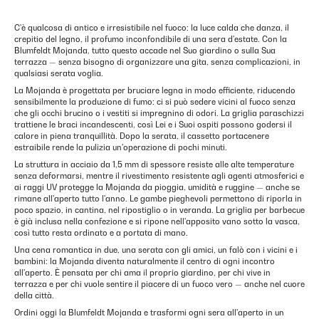
C'è qualcosa di antico e irresistibile nel fuoco: la luce calda che danza, il
crepitio del legno, il profumo inconfondibile di una sera d'estate. Con la
Blumfeldt Mojanda, tutto questo accade nel Suo giardino o sulla Sua
terrazza — senza bisogno di organizzare una gita, senza complicazioni, in
qualsiasi serata voglia.
La Mojanda è progettata per bruciare legna in modo efficiente, riducendo
sensibilmente la produzione di fumo: ci si può sedere vicini al fuoco senza
che gli occhi brucino o i vestiti si impregnino di odori. La griglia paraschizzi
trattiene le braci incandescenti, così Lei e i Suoi ospiti possono godersi il
calore in piena tranquillità. Dopo la serata, il cassetto portacenere
estraibile rende la pulizia un'operazione di pochi minuti.
La struttura in acciaio da 1,5 mm di spessore resiste alle alte temperature
senza deformarsi, mentre il rivestimento resistente agli agenti atmosferici e
ai raggi UV protegge la Mojanda da pioggia, umidità e ruggine — anche se
rimane all'aperto tutto l'anno. Le gambe pieghevoli permettono di riporla in
poco spazio, in cantina, nel ripostiglio o in veranda. La griglia per barbecue
è già inclusa nella confezione e si ripone nell'apposito vano sotto la vasca,
così tutto resta ordinato e a portata di mano.
Una cena romantica in due, una serata con gli amici, un falò con i vicini e i
bambini: la Mojanda diventa naturalmente il centro di ogni incontro
all'aperto. È pensata per chi ama il proprio giardino, per chi vive in
terrazza e per chi vuole sentire il piacere di un fuoco vero — anche nel cuore
della città.
Ordini oggi la Blumfeldt Mojanda e trasformi ogni sera all'aperto in un