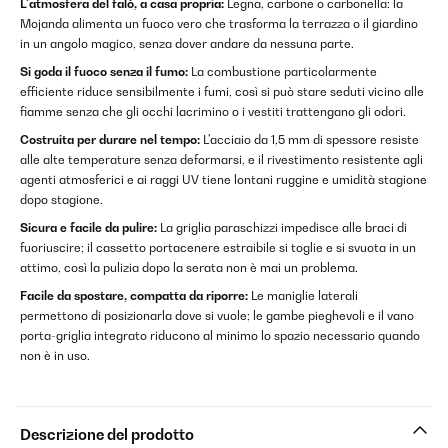
L'atmosfera del falò, a casa propria:
Legna, carbone o carbonella: la
Mojanda alimenta un fuoco vero che trasforma la terrazza o il giardino
in un angolo magico, senza dover andare da nessuna parte.
Si goda il fuoco senza il fumo:
La combustione particolarmente
efficiente riduce sensibilmente i fumi, così si può stare seduti vicino alle
fiamme senza che gli occhi lacrimino o i vestiti trattengano gli odori.
Costruita per durare nel tempo:
L'acciaio da 1,5 mm di spessore resiste
alle alte temperature senza deformarsi, e il rivestimento resistente agli
agenti atmosferici e ai raggi UV tiene lontani ruggine e umidità stagione
dopo stagione.
Sicura e facile da pulire:
La griglia paraschizzi impedisce alle braci di
fuoriuscire; il cassetto portacenere estraibile si toglie e si svuota in un
attimo, così la pulizia dopo la serata non è mai un problema.
Facile da spostare, compatta da riporre:
Le maniglie laterali
permettono di posizionarla dove si vuole; le gambe pieghevoli e il vano
porta-griglia integrato riducono al minimo lo spazio necessario quando
non è in uso.
Descrizione del prodotto