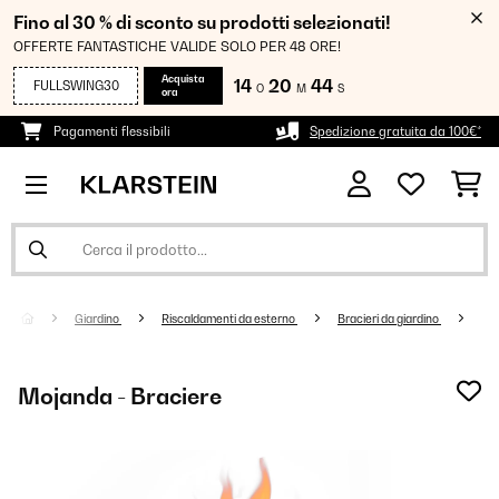
Fino al 30 % di sconto su prodotti selezionati!
OFFERTE FANTASTICHE VALIDE SOLO PER 48 ORE!
Acquista
14
20
44
FULLSWING30
O
M
S
ora
Pagamenti flessibili
Spedizione gratuita da 100€*
Giardino
Riscaldamenti da esterno
Bracieri da giardino
Mojanda - Braciere