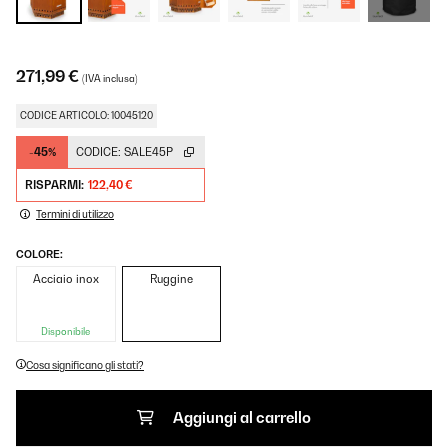
271,99 €
(IVA inclusa)
CODICE ARTICOLO: 10045120
-45%
CODICE:
SALE45P
RISPARMI:
122,40 €
Termini di utilizzo
COLORE:
Acciaio inox
Ruggine
Disponibile
Cosa significano gli stati?
Aggiungi al carrello