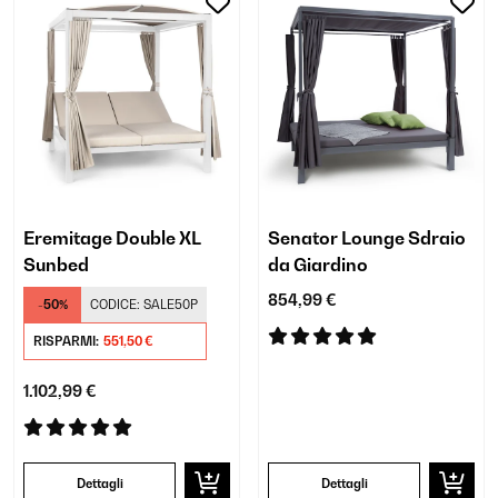
Eremitage Double XL
Senator Lounge Sdraio
Sunbed
da Giardino
854,99 €
-50%
CODICE:
SALE50P
RISPARMI:
551,50 €
1.102,99 €
Dettagli
Dettagli