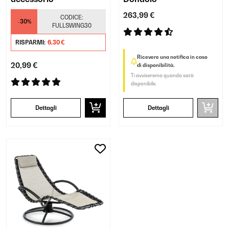
263,99 €
CODICE:
-30%
FULLSWING30
RISPARMI:
6,30 €
Ricevere una notifica in caso
20,99 €
di disponibilità.
Ti avviseremo quando sarà
disponibile.
Dettagli
Dettagli