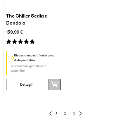
The Chiller Sedia a
Dondolo
159,99 €
Ricevere una notifica in caso
di disponibilità.
Ti avviseremo quando sarà
disponibile.
Dettagli
1
2
3