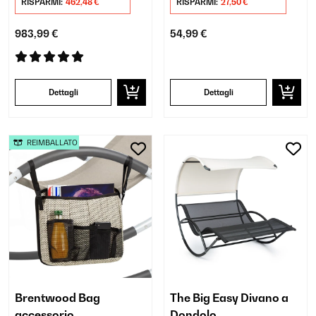
RISPARMI:
462,48 €
RISPARMI:
27,50 €
983,99 €
54,99 €
Dettagli
Dettagli
REIMBALLATO
Brentwood Bag
The Big Easy Divano a
accessorio
Dondolo