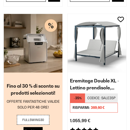
Eremitage Double XL -
Fino al 30 % di sconto su
Lettino prendisole,
prodotti selezionati!
sunbed | Protezione dal
-35%
CODICE:
SALE35P
sole
OFFERTE FANTASTICHE VALIDE
SOLO PER 48 ORE!
RISPARMI:
369,60 €
FULLSWING30
1.055,99 €