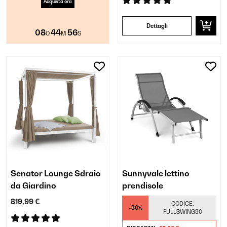
Acquista ora
Dettagli
08
44
55
O
M
S
Senator Lounge Sdraio
Sunnyvale lettino
da Giardino
prendisole
819,99 €
CODICE:
-30%
FULLSWING30