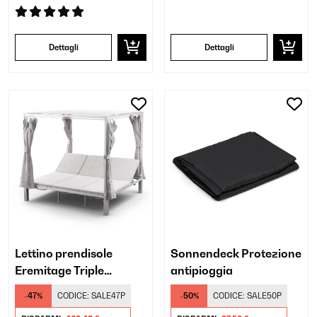
Dettagli
Dettagli
Lettino prendisole
Sonnendeck Protezione
Eremitage Triple
antipioggia
Sunbed
-47%
CODICE:
SALE47P
-50%
CODICE:
SALE50P