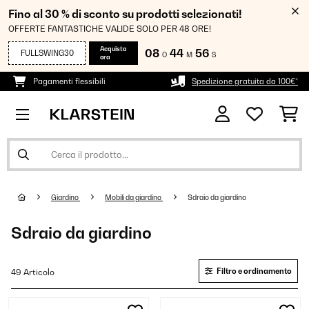
Fino al 30 % di sconto su prodotti selezionati!
OFFERTE FANTASTICHE VALIDE SOLO PER 48 ORE!
Acquista
08
44
55
FULLSWING30
O
M
S
ora
Pagamenti flessibili
Spedizione gratuita da 100€*
Giardino
Mobili da giardino
Sdraio da giardino
Sdraio da giardino
Filtro e ordinamento
49 Articolo