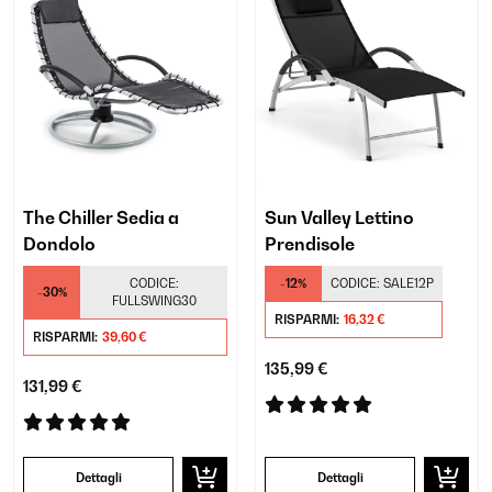
The Chiller Sedia a
Sun Valley Lettino
Dondolo
Prendisole
CODICE:
-12%
CODICE:
SALE12P
-30%
FULLSWING30
RISPARMI:
16,32 €
RISPARMI:
39,60 €
135,99 €
131,99 €
Dettagli
Dettagli