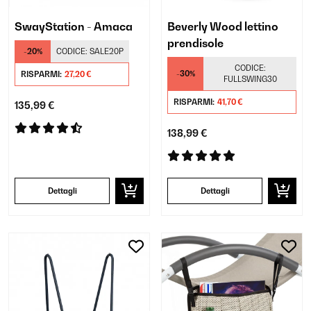
SwayStation - Amaca
Beverly Wood lettino
prendisole
-20%
CODICE:
SALE20P
CODICE:
-30%
RISPARMI:
27,20 €
FULLSWING30
RISPARMI:
41,70 €
135,99 €
138,99 €
Dettagli
Dettagli