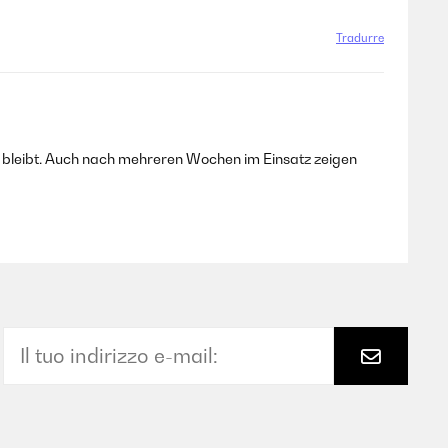
Tradurre
g bleibt. Auch nach mehreren Wochen im Einsatz zeigen
Tradurre
lem. Wir haben schon 6 Hochbeete aus Holz gebaut, die
uft, die aber zur Maße von 90 cm hatten, aber preiswert
e haben bei vier Brettern pro Wand zwei mit einer
naten. Die Beete lassen sich jedenfalls gut allein
ntergrund vorausgesetzt. Die Farbe weiß hat uns etwas