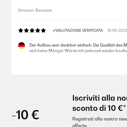
Amazon-Benutzer
VALUTAZIONE VERIFICATA
19/05/202
Der Aufbau war denkbar einfach. Die Qualität des M
sich keine Mängel. Würde ich jederzeit wieder kaufe
Amazon-Benutzer
VALUTAZIONE VERIFICATA
22/03/202
Iscriviti alla 
Lieferung von 4 Stück gut, 1 ALU Profil war etwas v
sconto di 10 €*
dann nach 5 Jahren durchgerottet waren. Im letzten
-10 €
waren. Gibt es aber nicht mehr am Markt. Und die D
Verstärkung. Das macht Sinn. Wie das dann dann aussi
Registrati alla nostra new
aufbauen und auch zu zweit gut transportieren. Bes
offerte.