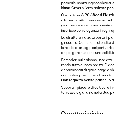
possibile, senza inginocchiarsi, 
Nova Grow
è l'orto rialzato pe
Costruito in
WPC (Wood Plasti
all'aperto tutto l'anno senza subi
gelo: niente scoloriture, niente r
inserisce con eleganza in ogni s
La struttura rialzata porta il pia
ginocchia. Con una profondità 
le radici di ortaggi esigenti, erb
angoli garantiscono una solidit
Pomodori sul balcone, insalata i
rende tutto questo realtà. È idea
appassionati di giardinaggio che
originale e premuroso. Il montag
Consegnato senza pannello d
Scopra il piacere di coltivare i
terrazza o giardino nella Sua p
Caratteristiche