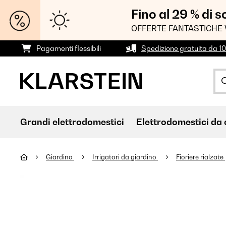
Fino al 29 % di 
OFFERTE FANTASTICHE 
Pagamenti flessibili
Spedizione gratuita da 1
Grandi elettrodomestici
Elettrodomestici da 
Giardino
Irrigatori da giardino
Fioriere rialzate