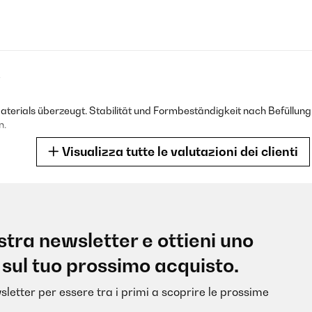
2
aterials überzeugt. Stabilität und Formbeständigkeit nach Befüllun
n.
Visualizza tutte le valutazioni dei clienti
2
nostra newsletter e ottieni uno
erbogen, haben wir dann mit einer Zange selbst gerichtet, kein Prob
 sul tuo prossimo acquisto.
 Jahr haben wir preiswert 2 aus dieser Holzkunststoffmischung geka
ingen wurden etwas bauchig. Die hier gekauften weiteren 4 Hochbeet
eht und ob das eine Bauchigkeit verhindert, sehen wir in ein paar Mo
sletter per essere tra i primi a scoprire le prossime
ser man baut die gleich an Ort und Stelle auf, einen waagerechten U