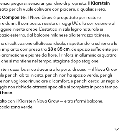
senza piegarsi, senza un giardino di proprietà. Il
Klarstein
nsato per chi vuole coltivare con piacere, a qualsiasi età.
c Composite)
, il Nova Grow è progettato per restare
re danni. Il composito resiste ai raggi UV, alla corrosione e al
uggine, niente crepe. L'estetica in stile legno naturale si
pazio esterno, dal balcone milanese alla terrazza ticinese.
no di coltivazione all'altezza ideale, rispettando la schiena e le
di impianto compresa tra
28 e 35 cm
, c'è spazio sufficiente per
e aromatiche e piante da fiore. I rinforzi in alluminio ai quattro
à che si mantiene nel tempo, stagione dopo stagione.
n terrazza, basilico davanti alla porta di casa — il Nova Grow
le per chi abita in città, per chi non ha spazio verde, per gli
 non vogliono rinunciare al comfort, e per chi cerca un regalo
gio non richiede attrezzi speciali e si completa in poco tempo.
i base.
n alto con il Klarstein Nova Grow — e trasformi balcone,
iccola zona verde.