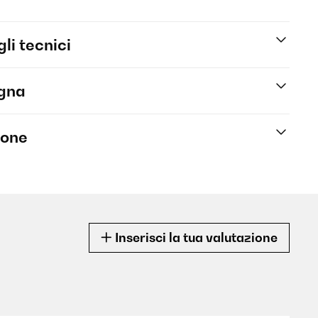
li tecnici
egna
ione
Inserisci la tua valutazione