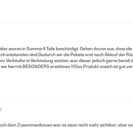
ider waren in Summe 4 Teile beschädigt. Gehen davon aus, dass die
entstanden sind.Dadurch wir die Pakete erst nach Ablauf der Rück
em Verkäufer in Verbindung setzten, war dieser jedoch gerne bereit 
hiermit BESONDERS erwähnen !!!Das Produkt ansich ist gut verarb
2
ach dem Zusammenbauen war es zwar nicht mehr sichtbar, aber sowas