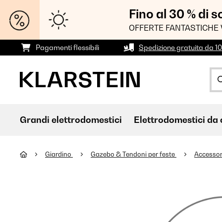
Fino al 30 % di 
OFFERTE FANTASTICHE 
Pagamenti flessibili
Spedizione gratuita da 1
Grandi elettrodomestici
Elettrodomestici da 
Giardino
Gazebo & Tendoni per feste
Accessor