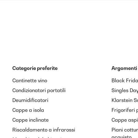
Categorie preferite
Argomenti 
Cantinette vino
Black Frid
Condizionatori portatili
Singles Da
Deumidificatori
Klarstein 
Cappe a isola
Frigoriferi 
Cappe inclinate
Cappe aspir
Riscaldamento a infrarossi
Piani cottu
acquisto