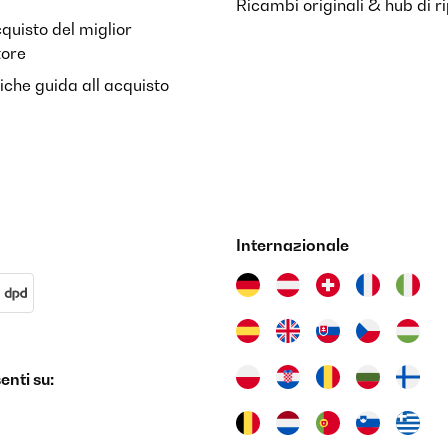
Ricambi originali & hub di r
cquisto del miglior
tore
riche guida all acquisto
Internazionale
nti su: