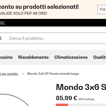
sconto su prodotti selezionati!
FU
VALIDE SOLO PER 48 ORE!
00€*
cucina
Riscaldamento
Climatizzazione
Qualit
i per gazebo
Mondo 3x6 SP Parete laterale beige
Mondo 3x6 SP
85,99 €
(IVA inclusa)