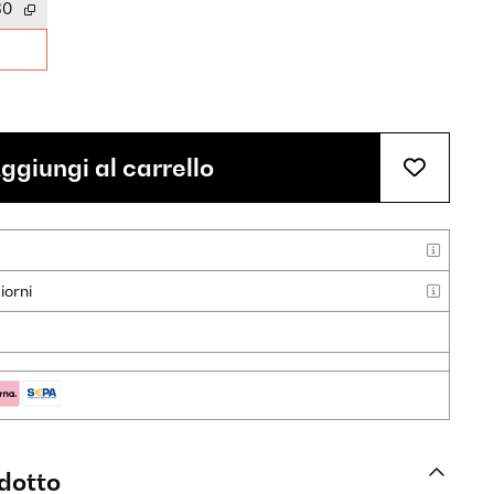
30
ggiungi al carrello
iorni
odotto