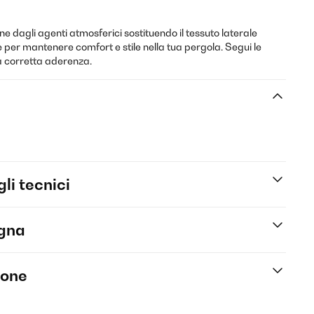
ne dagli agenti atmosferici sostituendo il tessuto laterale
e per mantenere comfort e stile nella tua pergola. Segui le
na corretta aderenza.
li tecnici
egna
ione