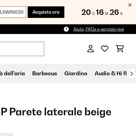
20
16
25
LLSWING30
Acquista ora
O
M
S
Aiuto, FAQs e servizio resi
à dell'aria
Barbecue
Giardino
Audio & Hi fi
Of
 Parete laterale beige