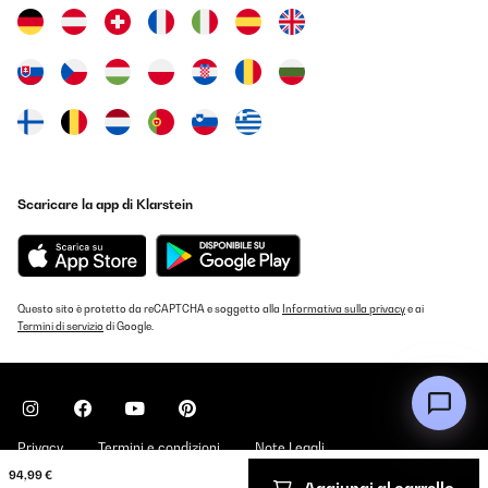
Scaricare la app di Klarstein
Questo sito è protetto da reCAPTCHA e soggetto alla
Informativa sulla privacy
e ai
Termini di servizio
di Google.
Privacy
Termini e condizioni
Note Legali
94,99 €