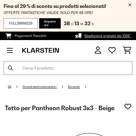
Fino al 29 % di sconto su prodotti selezionati!
OFFERTE FANTASTICHE VALIDE SOLO PER 48 ORE!
Acquista
38
13
32
FULLSWING29
O
M
S
ora
Pagamenti flessibili
Spedizione gratuita da 100€*
Grandi elettrodomestici
Ricambi
Tetto per Pantheon Robust 3x3 - Beige