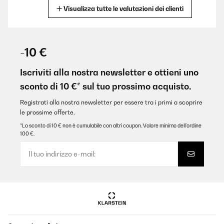
Visualizza tutte le valutazioni dei clienti
Tradurre
VALUTAZIONE VERIFICATA
02/02/2024
-10 €
Contente de mon achat. En rocking chair à l’intérieur en
attendant les beaux jours. Livraison rapide.
Iscriviti alla nostra newsletter e ottieni uno
sconto di 10 €* sul tuo prossimo acquisto.
Utilisateur d'Amazon
Tradurre
Registrati alla nostra newsletter per essere tra i primi a scoprire
le prossime offerte.
*Lo sconto di 10 € non è cumulabile con altri coupon. Valore minimo dell’ordine
VALUTAZIONE VERIFICATA
100 €.
02/02/2024
Contente de mon achat. En rocking chair à l’intérieur en
attendant les beaux jours. Livraison rapide.
Utilisateur d'Amazon
Tradurre
VALUTAZIONE VERIFICATA