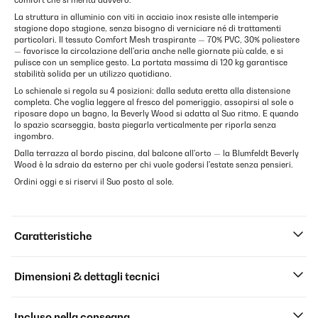
comfort che si merita davvero.
La struttura in alluminio con viti in acciaio inox resiste alle intemperie
stagione dopo stagione, senza bisogno di verniciare né di trattamenti
particolari. Il tessuto Comfort Mesh traspirante — 70% PVC, 30% poliestere
— favorisce la circolazione dell'aria anche nelle giornate più calde, e si
pulisce con un semplice gesto. La portata massima di 120 kg garantisce
stabilità solida per un utilizzo quotidiano.
Lo schienale si regola su 4 posizioni: dalla seduta eretta alla distensione
completa. Che voglia leggere al fresco del pomeriggio, assopirsi al sole o
riposare dopo un bagno, la Beverly Wood si adatta al Suo ritmo. E quando
lo spazio scarseggia, basta piegarla verticalmente per riporla senza
ingombro.
Dalla terrazza al bordo piscina, dal balcone all'orto — la Blumfeldt Beverly
Wood è la sdraio da esterno per chi vuole godersi l'estate senza pensieri.
Ordini oggi e si riservi il Suo posto al sole.
Caratteristiche
Dimensioni & dettagli tecnici
Incluso nella consegna