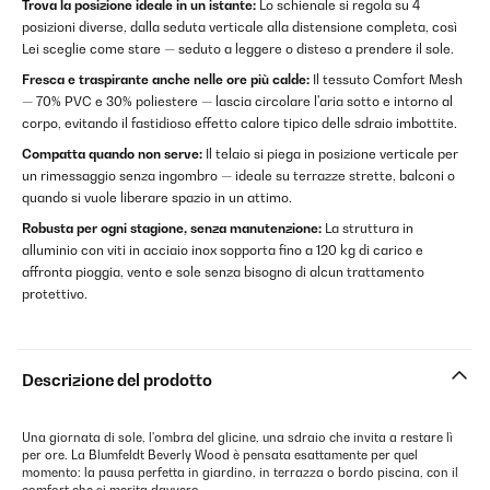
Trova la posizione ideale in un istante:
Lo schienale si regola su 4
posizioni diverse, dalla seduta verticale alla distensione completa, così
Lei sceglie come stare — seduto a leggere o disteso a prendere il sole.
Fresca e traspirante anche nelle ore più calde:
Il tessuto Comfort Mesh
— 70% PVC e 30% poliestere — lascia circolare l'aria sotto e intorno al
corpo, evitando il fastidioso effetto calore tipico delle sdraio imbottite.
Compatta quando non serve:
Il telaio si piega in posizione verticale per
un rimessaggio senza ingombro — ideale su terrazze strette, balconi o
quando si vuole liberare spazio in un attimo.
Robusta per ogni stagione, senza manutenzione:
La struttura in
alluminio con viti in acciaio inox sopporta fino a 120 kg di carico e
affronta pioggia, vento e sole senza bisogno di alcun trattamento
protettivo.
Descrizione del prodotto
Una giornata di sole, l'ombra del glicine, una sdraio che invita a restare lì
per ore. La Blumfeldt Beverly Wood è pensata esattamente per quel
momento: la pausa perfetta in giardino, in terrazza o bordo piscina, con il