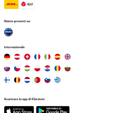
A,b,c…..etc….mais en prenant le temps cela a été gérable…de
plus,les trous des différents éléments n etaient pas du tout
alignés pour les visser ensemble,c est là qu il a fallu se
battre….mais là encore: gérable A la sortie le siege est très
bien,confortable,esthétique et est robuste au niveau structure…
Siamo presenti su:
pour la toile,à voir; contente de mon achat
Utilisateur d'Amazon
Tradurre
Internazionale
VALUTAZIONE VERIFICATA
18/08/2023
Il m a fallu me battre avec pour arriver à le monter…dejà les
éléments n avaient pas de pastille identifiant les parties
A,b,c…..etc….mais en prenant le temps cela a été gérable…de
plus,les trous des différents éléments n etaient pas du tout
alignés pour les visser ensemble,c est là qu il a fallu se
battre….mais là encore: gérable A la sortie le siege est très
bien,confortable,esthétique et est robuste au niveau structure…
pour la toile,à voir; contente de mon achat
Scaricare la app di Klarstein
Utilisateur d'Amazon
Tradurre