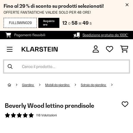
Fino al 29 % di sconto su prodotti selezionati!
OFFERTE FANTASTICHE VALIDE SOLO PER 48 ORE!
Acquista
12
58
48
FULLSWING29
O
M
S
ora
Pagamenti flessibili
Spedizione gratuita da 100€*
Giardino
Mobili da giardino
Sdraio da giardino
Beverly Wood lettino prendisole
118 Valutazioni