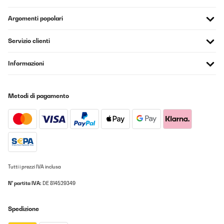
VALUTAZIONE VERIFICATA
12/09/2023
Argomenti popolari
Muy buen producto, muy cómodo, resistente, poco peso y fácil de
limpiar. Sin lugar a dudas lo volvería a comprar.
Servizio clienti
Usuario/a de amazon
Informazioni
Tradurre
Metodi di pagamento
VALUTAZIONE VERIFICATA
03/09/2023
Ottimo prodotto, molto comodo
Utente Amazon
Tradurre
Tutti i prezzi IVA inclusa
N° partita IVA:
DE 814529349
VALUTAZIONE VERIFICATA
18/08/2023
Spedizione
Il m a fallu me battre avec pour arriver à le monter…dejà les
éléments n avaient pas de pastille identifiant les parties