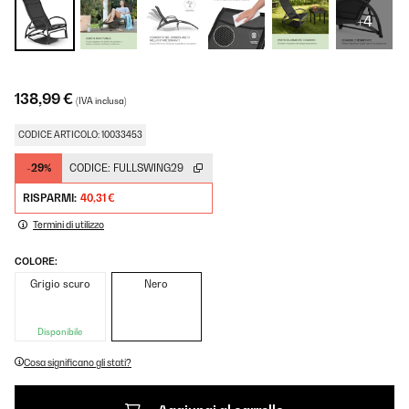
+4
138,99 €
(IVA inclusa)
CODICE ARTICOLO: 10033453
-29%
CODICE:
FULLSWING29
RISPARMI:
40,31 €
Termini di utilizzo
COLORE:
Grigio scuro
Nero
Disponibile
Cosa significano gli stati?