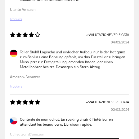
Utente Amazon
Tradurre
VALUTAZIONE VERIFICATA
04/02/2024
Toller Stuhl! Logische und einfacher Aufbau, nur leider hat ganz
zum Schluss eine Bohrung gefehlt, um das Fussteil anzubringen.
Muss jetzt zur Fertigstellung jemanden finden, der einen
Metallbohrer besitzt. Deswegen ein Stern Abzug.
Amazon-Benutzer
Tradurre
VALUTAZIONE VERIFICATA
02/02/2024
Contente de mon achat. En rocking chair à l’intérieur en
attendant les beaux jours. Livraison rapide.
Utilisateur d'Amazon