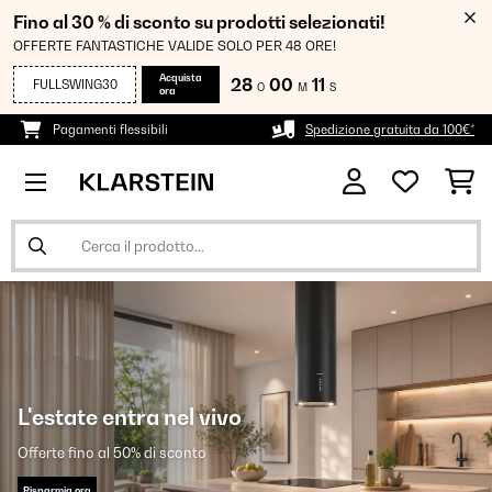
Fino al 30 % di sconto su prodotti selezionati!
OFFERTE FANTASTICHE VALIDE SOLO PER 48 ORE!
Acquista
28
00
10
FULLSWING30
O
M
S
ora
Pagamenti flessibili
Spedizione gratuita da 100€*
L'estate entra nel vivo
Offerte fino al 50% di sconto
Risparmia ora