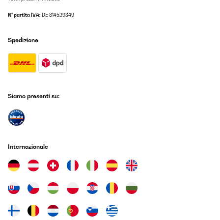
N° partita IVA:
DE 814529349
Spedizione
Siamo presenti su:
Internazionale