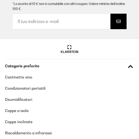
*Lo sconto di 10 € non è cumulabile con altri coupon. Valore minimo dell’ordine
VALUTAZIONE VERIFICATA
100 €.
21/01/2026
Absolut dicht, sehr praktisch, einfach zu reinigen. Top Produkt!
Amazon-Benutzer
Tradurre
VALUTAZIONE VERIFICATA
Categorie preferite
14/01/2026
Cantinette vino
Sehr schöne, große Brotdose mit vielen unterschiedlichen
Fächern. Sehr gute Qualität.
Condizionatori portatili
Amazon-Benutzer
Deumidificatori
Tradurre
Cappe a isola
VALUTAZIONE VERIFICATA
Cappe inclinate
16/12/2025
Riscaldamento a infrarossi
Wir benutzen diese Brotdose für unser Kind nun seit über drei