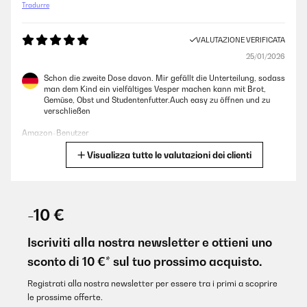
Tradurre
VALUTAZIONE VERIFICATA
25/01/2026
Schon die zweite Dose davon. Mir gefällt die Unterteilung, sodass
man dem Kind ein vielfältiges Vesper machen kann mit Brot,
Gemüse, Obst und Studentenfutter.Auch easy zu öffnen und zu
verschließen
Amazon-Benutzer
Visualizza tutte le valutazioni dei clienti
Tradurre
VALUTAZIONE VERIFICATA
25/01/2026
-10 €
Sehr schöne und stabile Dose! Der Kunststoffe macht einen
hochwertigen Eindruck!
Iscriviti alla nostra newsletter e ottieni uno
sconto di 10 €* sul tuo prossimo acquisto.
Amazon-Benutzer
Tradurre
Registrati alla nostra newsletter per essere tra i primi a scoprire
le prossime offerte.