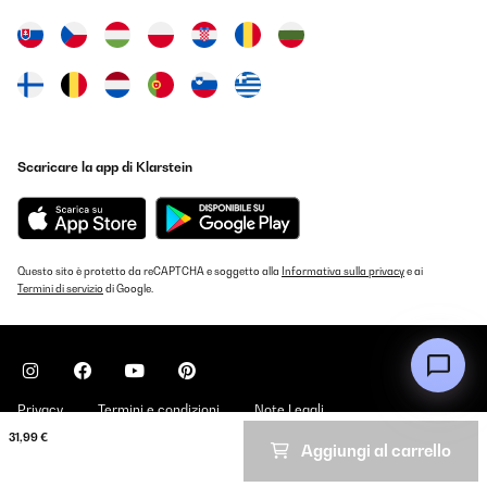
Tradurre
VALUTAZIONE VERIFICATA
27/08/2025
Groß, praktisch und schöne Farben
Scaricare la app di Klarstein
Amazon-Benutzer
Tradurre
VALUTAZIONE VERIFICATA
Questo sito è protetto da reCAPTCHA e soggetto alla
Informativa sulla privacy
e ai
Termini di servizio
di Google.
23/08/2025
sehr gut
Amazon-Benutzer
Tradurre
Privacy
Termini e condizioni
Note Legali
31,99 €
Aggiungi al carrello
Copyright © 2026 Klarstein. All rights reserved
VALUTAZIONE VERIFICATA