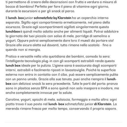
ti permettono di creare delle decorazioni con frutta e verdura a misura di
bocca di bambino! Perfetto per fare il pieno di vitamine ogni giorno,
durante le escursioni o per gli snack al parco.
Il
lunch-box
junior
schmatzfatz by Klarstein
ha un coperchio interno
separato. Sigilla ogni compartimento ermeticamente, nel pieno della
sicurezza. Grazie agli scompartimenti sigillati singolarmente questo
lunchbox
è quindi molto adatto anche per alimenti liquidi. Potrai addolcire
la giornata dei tuoi piccolo con salsa di mele, porridge di semolino o
yogurt. Oppure potrai semplicemente dare loro il muesli da portare via!
Grazie alle sicure alette sul davanti, tutto rimane nella scatola - fino a
quando non si mangia.
Pratico e versatile nella vita quotidiana dei bambini, comodo la sera:
l'intelligente tecnologia plug-in con gli scomparti estraibili rende questo
lunch box
ideale per la pulizia. L'igiene sana è assicurata dagli scomparti
interni, estraibili e facilmente riposti in lavastoviglie. Poiché la superficie
esterna non entra in contatto con il cibo, può essere semplicemente pulita
con un panno umido. Grazie alla sua tenuta, puoi anche riempire il
lunch-
box
con deliziosi snack la sera precedente. Tutte le parti del porta-pranzo
sono in plastica senza BPA e sono quindi non solo insapore e inodore, ma
anche completamente innocue per la salute.
Carotine, yogurt, spicchi di mela, salsiccia, formaggio e molto altro: ogni
piatto trova il suo posto nel
lunch-box
schmatzfatz junior
di Klarstein
. La
merenda rimane fresca per molto tempo, conservando il proprio sapore.