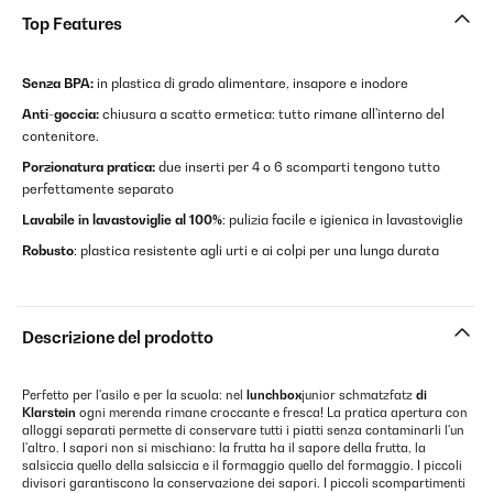
Top Features
Senza BPA:
in plastica di grado alimentare, insapore e inodore
Anti-goccia:
chiusura a scatto ermetica: tutto rimane all'interno del
contenitore.
Porzionatura pratica:
due inserti per 4 o 6 scomparti tengono tutto
perfettamente separato
Lavabile in lavastoviglie al 100%
: pulizia facile e igienica in lavastoviglie
Robusto
: plastica resistente agli urti e ai colpi per una lunga durata
Descrizione del prodotto
Perfetto per l'asilo e per la scuola: nel
lunchbox
junior schmatzfatz
di
Klarstein
ogni merenda rimane croccante e fresca! La pratica apertura con
alloggi separati permette di conservare tutti i piatti senza contaminarli l'un
l'altro. I sapori non si mischiano: la frutta ha il sapore della frutta, la
salsiccia quello della salsiccia e il formaggio quello del formaggio. I piccoli
divisori garantiscono la conservazione dei sapori. I piccoli scompartimenti