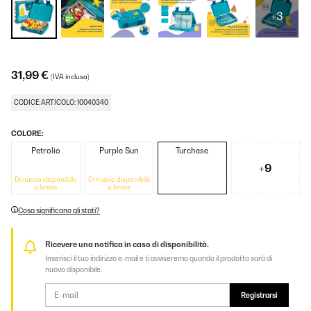
+3
31,99 €
(IVA inclusa)
CODICE ARTICOLO: 10040340
COLORE:
Petrolio
Purple Sun
Turchese
+9
Di nuovo disponibile
Di nuovo disponibile
a breve
a breve
Cosa significano gli stati?
Ricevere una notifica in caso di disponibilità.
Inserisci il tuo indirizzo e-mail e ti avviseremo quando il prodotto sarà di
nuovo disponibile.
Registrarsi