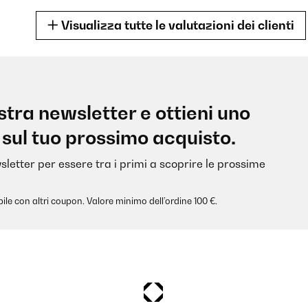
Visualizza tutte le valutazioni dei clienti
5
nostra newsletter e ottieni uno
stikfasche schon sehr eklich schmeckte.Sind sehr zufrieden. Das Mus
 sul tuo prossimo acquisto.
inen steinigen Untergrund abgestellt wird.Aber hei, das ist eine Kin
r trinken, trinkt mein Kind schön gekühltes Wasser. Und im Winter
mal eine brauchen!
sletter per essere tra i primi a scoprire le prossime
ile con altri coupon. Valore minimo dell’ordine 100 €.
5
rschluss ist in 8 Monaten kaputt gegangen gibt es einen Ersatz deckel