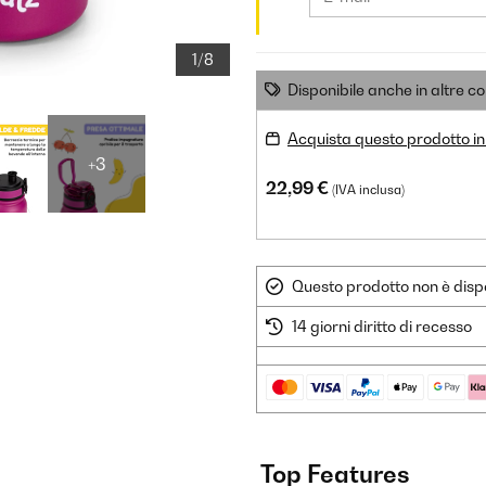
1/8
Disponibile anche in altre co
Acquista questo prodotto in 
+3
22,99 €
(IVA inclusa)
Questo prodotto non è dispo
14 giorni diritto di recesso
Top Features