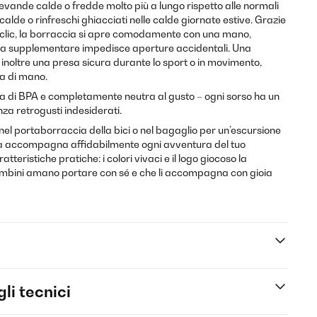
evande calde o fredde molto più a lungo rispetto alle normali
lde o rinfreschi ghiacciati nelle calde giornate estive. Grazie
o clic, la borraccia si apre comodamente con una mano,
za supplementare impedisce aperture accidentali. Una
inoltre una presa sicura durante lo sport o in movimento,
a di mano.
iva di BPA e completamente neutra al gusto – ogni sorso ha un
za retrogusti indesiderati.
 nel portaborraccia della bici o nel bagaglio per un’escursione
a accompagna affidabilmente ogni avventura del tuo
tteristiche pratiche: i colori vivaci e il logo giocoso la
mbini amano portare con sé e che li accompagna con gioia
li tecnici