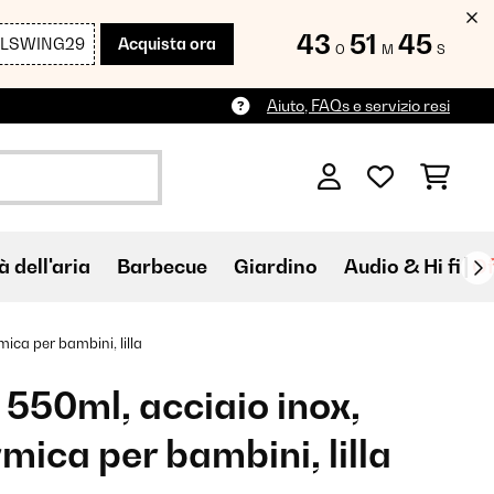
43
51
44
LLSWING29
Acquista ora
O
M
S
Aiuto, FAQs e servizio resi
à dell'aria
Barbecue
Giardino
Audio & Hi fi
Of
ica per bambini, lilla
550ml, acciaio inox,
mica per bambini, lilla