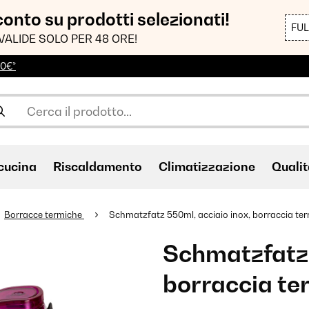
sconto su prodotti selezionati!
FU
VALIDE SOLO PER 48 ORE!
00€*
cucina
Riscaldamento
Climatizzazione
Qualit
Borracce termiche
Schmatzfatz 550ml, acciaio inox, borraccia term
Schmatzfatz 
borraccia ter