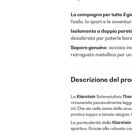
La compagna per tutto il g
l'asilo, lo sport e le avventur
Isolamento a doppia paret
desiderata per poterle ber
Sapore genuino
: acciaio i
retrogusto metallico per un
Descrizione del pr
La
Klarstein
Schmatzfatz
Ther
rimanendo piacevolmente leggera
ml. Che sia nello zaino della scuo
pratico tappo a tenuta stagna, 
La particolarità della
Klarstein
sportivo. Grazie alla robusta co