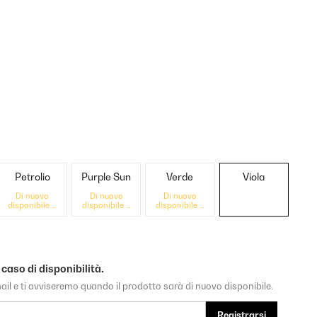
Petrolio
Purple Sun
Verde
Viola
Di nuovo
Di nuovo
Di nuovo
disponibile a
disponibile a
disponibile a
breve
breve
breve
 caso di disponibilità.
-mail e ti avviseremo quando il prodotto sarà di nuovo disponibile.
Registrarsi