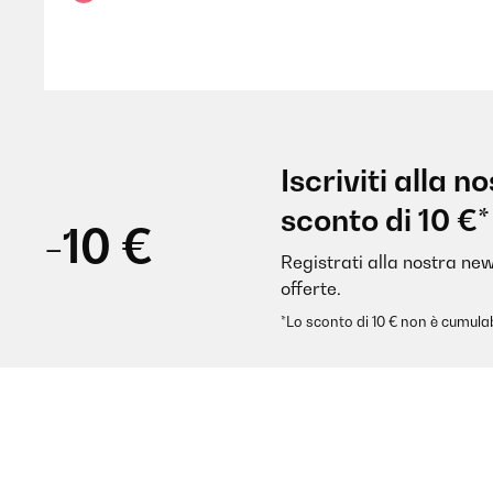
Amazon-gebruiker
VALUTAZIONE VERIFICATA
28/10/202
Iscriviti alla 
Neue Kindergartenflasche, da das Wasser aus der Pla
sconto di 10 €*
wenn die Flasche mal runter fällt oder unsanft auf e
-10 €
Sommer die Kids mit normaler Flasche heißes Wasse
aufwärmen.Werde ich wieder kaufen, falls wir noch
Registrati alla nostra new
offerte.
Amazon-Benutzer
*Lo sconto di 10 € non è cumulab
VALUTAZIONE VERIFICATA
05/08/202
Die Flasche an sich ist super Toll, nur der Deckel ve