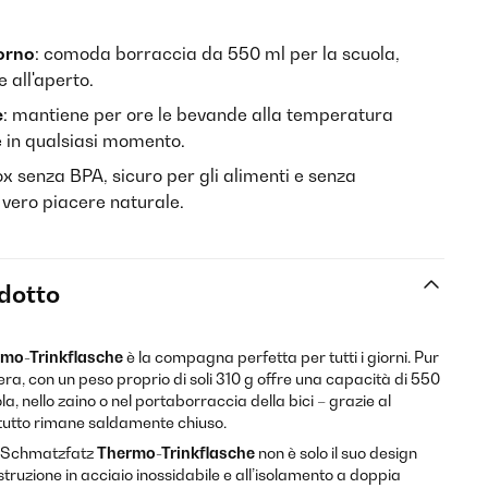
iorno
: comoda borraccia da 550 ml per la scuola,
e all'aperto.
e
: mantiene per ore le bevande alla temperatura
e in qualsiasi momento.
nox senza BPA, sicuro per gli alimenti e senza
 vero piacere naturale.
odotto
mo-Trinkflasche
è la compagna perfetta per tutti i giorni. Pur
, con un peso proprio di soli 310 g offre una capacità di 550
la, nello zaino o nel portaborraccia della bici – grazie al
tutto rimane saldamente chiuso.
Schmatzfatz
Thermo-Trinkflasche
non è solo il suo design
struzione in acciaio inossidabile e all’isolamento a doppia