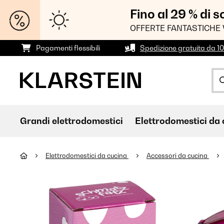
Fino al 29 % di 
OFFERTE FANTASTICHE 
Pagamenti flessibili
Spedizione gratuita da 1
Grandi elettrodomestici
Elettrodomestici da 
Elettrodomestici da cucina
Accessori da cucina