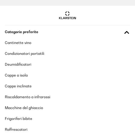
Amazon-Benutzer
Tradurre
VALUTAZIONE VERIFICATA
Categorie preferite
15/11/2024
Cantinette vino
Ich bin wirklich zufrieden mit der Pastamaschiene. Die Nudeln, die
daraus entstehen, schmecken fantastisch! Es ist einfach,
verschiedene Geschmacksrichtungen auszuprobieren, und das
Condizionatori portatili
Gerät lässt sich problemlos auseinandernehmen und reinigen.
Sehr empfehlenswert!
Deumidificatori
Amazon-Benutzer
Cappe a isola
Tradurre
Cappe inclinate
VALUTAZIONE VERIFICATA
Riscaldamento a infrarossi
09/11/2024
Macchine del ghiaccio
Artikel und Lieferung waren Top.
Frigoriferi bibite
Amazon-Benutzer
Raffrescatori