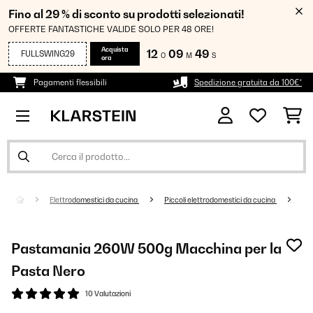
Fino al 29 % di sconto su prodotti selezionati!
OFFERTE FANTASTICHE VALIDE SOLO PER 48 ORE!
Acquista
12
09
49
FULLSWING29
O
M
S
ora
Pagamenti flessibili
Spedizione gratuita da 100€*
Elettrodomestici da cucina
Piccoli elettrodomestici da cucina
Pastamania 260W 500g Macchina per la
Pasta Nero
10 Valutazioni