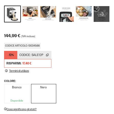
+3
144,99 €
(IVA inclusa)
CODICE ARTICOLO: 10034566
-12%
CODICE:
SALE12P
RISPARMI:
17,40 €
Termini di utilizzo
COLORE:
Bianco
Nero
Disponibile
Cosa significano gli stati?