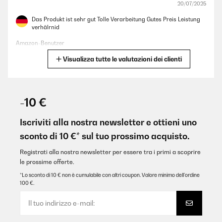
20/07/2025
Das Produkt ist sehr gut Tolle Verarbeitung Gutes Preis Leistung
verhälrnid
Amazon-Benutzer
Visualizza tutte le valutazioni dei clienti
Tradurre
VALUTAZIONE VERIFICATA
20/07/2025
-10 €
Das Produkt ist sehr gutTolle VerarbeitungGutes Preis Leistung
verhälrnid
Iscriviti alla nostra newsletter e ottieni uno
sconto di 10 €* sul tuo prossimo acquisto.
Amazon-Benutzer
Tradurre
Registrati alla nostra newsletter per essere tra i primi a scoprire
le prossime offerte.
*Lo sconto di 10 € non è cumulabile con altri coupon. Valore minimo dell’ordine
VALUTAZIONE VERIFICATA
100 €.
14/12/2024
Leckere pasta ,musste lange ausprobieren -:)funktioniert super