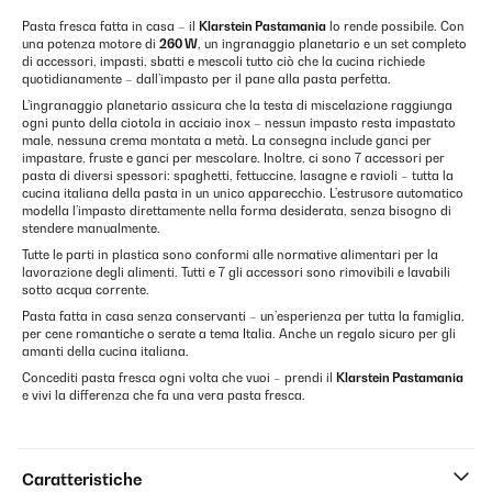
Pasta fresca fatta in casa – il
Klarstein Pastamania
lo rende possibile. Con
una potenza motore di
260 W
, un ingranaggio planetario e un set completo
di accessori, impasti, sbatti e mescoli tutto ciò che la cucina richiede
quotidianamente – dall’impasto per il pane alla pasta perfetta.
L’ingranaggio planetario assicura che la testa di miscelazione raggiunga
ogni punto della ciotola in acciaio inox – nessun impasto resta impastato
male, nessuna crema montata a metà. La consegna include ganci per
impastare, fruste e ganci per mescolare. Inoltre, ci sono 7 accessori per
pasta di diversi spessori: spaghetti, fettuccine, lasagne e ravioli – tutta la
cucina italiana della pasta in un unico apparecchio. L’estrusore automatico
modella l’impasto direttamente nella forma desiderata, senza bisogno di
stendere manualmente.
Tutte le parti in plastica sono conformi alle normative alimentari per la
lavorazione degli alimenti. Tutti e 7 gli accessori sono rimovibili e lavabili
sotto acqua corrente.
Pasta fatta in casa senza conservanti – un’esperienza per tutta la famiglia,
per cene romantiche o serate a tema Italia. Anche un regalo sicuro per gli
amanti della cucina italiana.
Concediti pasta fresca ogni volta che vuoi – prendi il
Klarstein Pastamania
e vivi la differenza che fa una vera pasta fresca.
Caratteristiche