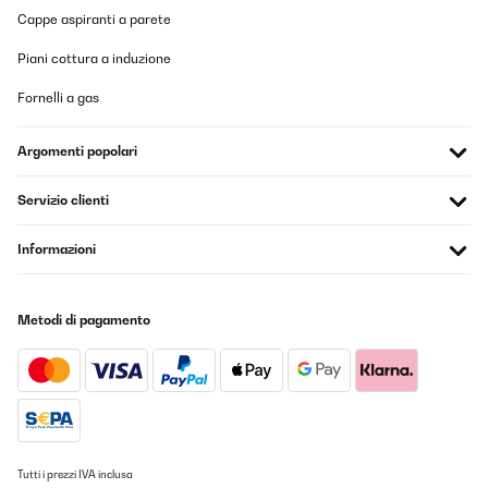
Tradurre
Cappe aspiranti a parete
Piani cottura a induzione
VALUTAZIONE VERIFICATA
24/06/2024
Fornelli a gas
Hat super geklappt
Argomenti popolari
Amazon-Benutzer
Servizio clienti
Tradurre
Informazioni
VALUTAZIONE VERIFICATA
04/04/2024
The pasta turned out great, I used egg instead of water.
Metodi di pagamento
Amazon user
Tradurre
VALUTAZIONE VERIFICATA
Tutti i prezzi IVA inclusa
09/02/2024