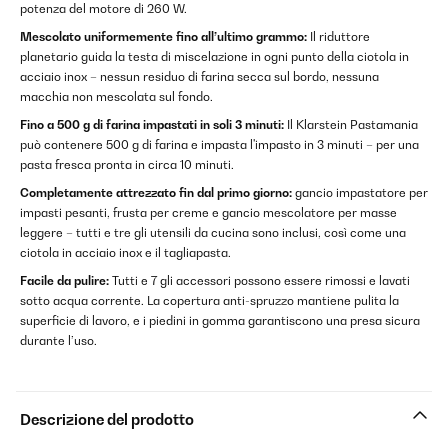
potenza del motore di 260 W.
Mescolato uniformemente fino all’ultimo grammo:
Il riduttore
planetario guida la testa di miscelazione in ogni punto della ciotola in
acciaio inox – nessun residuo di farina secca sul bordo, nessuna
macchia non mescolata sul fondo.
Fino a 500 g di farina impastati in soli 3 minuti:
Il Klarstein Pastamania
può contenere 500 g di farina e impasta l'impasto in 3 minuti – per una
pasta fresca pronta in circa 10 minuti.
Completamente attrezzato fin dal primo giorno:
gancio impastatore per
impasti pesanti, frusta per creme e gancio mescolatore per masse
leggere – tutti e tre gli utensili da cucina sono inclusi, così come una
ciotola in acciaio inox e il tagliapasta.
Facile da pulire:
Tutti e 7 gli accessori possono essere rimossi e lavati
sotto acqua corrente. La copertura anti-spruzzo mantiene pulita la
superficie di lavoro, e i piedini in gomma garantiscono una presa sicura
durante l’uso.
Descrizione del prodotto