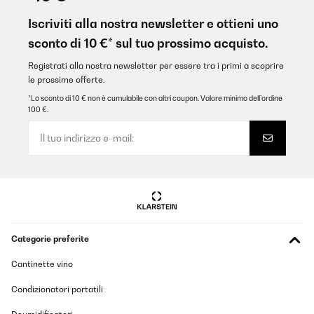
Tolles Teil. Noch besser als unsere erste Friteuse! Wird gut und
gern genutzt. Und keine Ferkelei mit Öl . Auch gut zu reinigen!
Iscriviti alla nostra newsletter e ottieni uno
Eckige Form sehr praktisch!
sconto di 10 €* sul tuo prossimo acquisto.
Amazon-Benutzer
Registrati alla nostra newsletter per essere tra i primi a scoprire
Tradurre
le prossime offerte.
*Lo sconto di 10 € non è cumulabile con altri coupon. Valore minimo dell’ordine
100 €.
VALUTAZIONE VERIFICATA
14/05/2024
Super Gerät (wie alles von Klarstein) nur die 60er Jahre TakTak
Zeit Schaltuhr hat mich stutzig gemacht.
Amazon-Benutzer
Tradurre
Categorie preferite
VALUTAZIONE VERIFICATA
21/03/2024
Cantinette vino
Im Großen und Ganzen ein brauchbares Gerät, leider ist die
Condizionatori portatili
Schublade etwas hakelig.
Karin