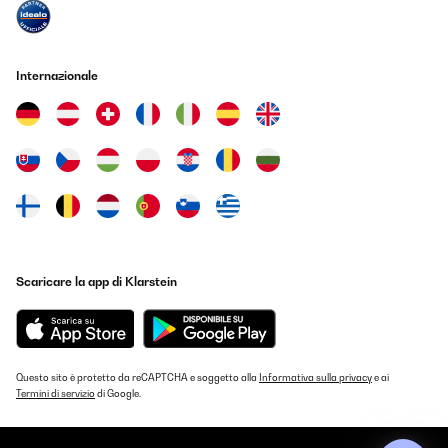
VALUTAZIONE VERIFICATA
09/08/2023
Internazionale
qalität lieferung alles perfekt
Amazon-Benutzer
Tradurre
VALUTAZIONE VERIFICATA
26/07/2023
Scaricare la app di Klarstein
Gutes frittier Ergebnis, schade nur das in der Beschreibung nicht
erwähnt wird das die Schublade Geschirrspülmaschine fest ist so
wie in der Verkaufs Beschreibung.
Amazon-Benutzer
Questo sito è protetto da reCAPTCHA e soggetto alla
Tradurre
Informativa sulla privacy
e ai
Termini di servizio
di Google.
VALUTAZIONE VERIFICATA