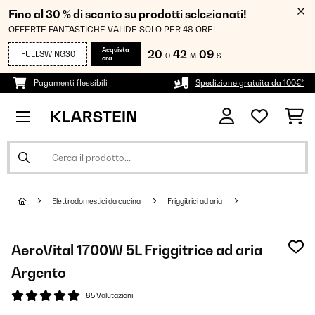
Fino al 30 % di sconto su prodotti selezionati!
OFFERTE FANTASTICHE VALIDE SOLO PER 48 ORE!
Acquista
20
42
08
FULLSWING30
O
M
S
ora
Pagamenti flessibili
Spedizione gratuita da 100€*
Elettrodomestici da cucina
Friggitrici ad aria
AeroVital 1700W 5L Friggitrice ad aria
Argento
85 Valutazioni