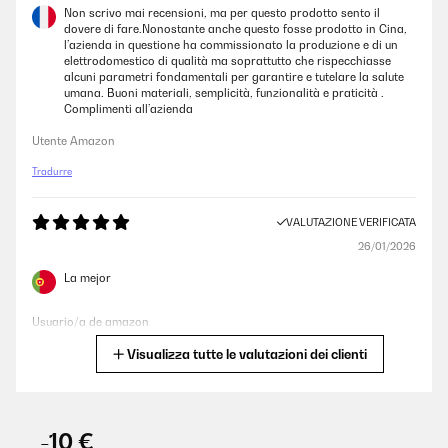
Non scrivo mai recensioni, ma per questo prodotto sento il
dovere di fare.Nonostante anche questo fosse prodotto in Cina,
l’azienda in questione ha commissionato la produzione e di un
elettrodomestico di qualità ma soprattutto che rispecchiasse
alcuni parametri fondamentali per garantire e tutelare la salute
umana. Buoni materiali, semplicità, funzionalità e praticità .
Complimenti all’azienda
Utente Amazon
Tradurre
VALUTAZIONE VERIFICATA
26/01/2026
La mejor
Usuario/a de amazon
Visualizza tutte le valutazioni dei clienti
Tradurre
VALUTAZIONE VERIFICATA
28/08/2025
-10 €