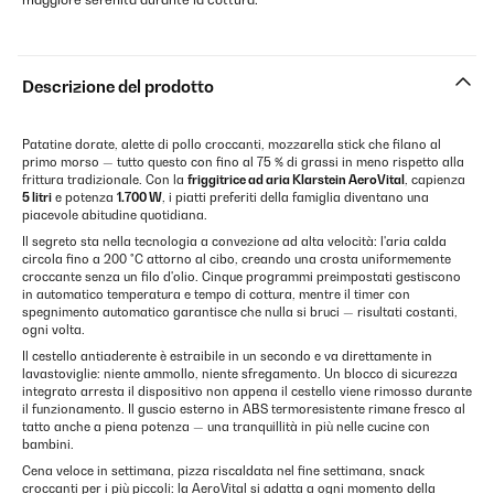
Descrizione del prodotto
Patatine dorate, alette di pollo croccanti, mozzarella stick che filano al
primo morso — tutto questo con fino al 75 % di grassi in meno rispetto alla
frittura tradizionale. Con la
friggitrice ad aria Klarstein AeroVital
, capienza
5 litri
e potenza
1.700 W
, i piatti preferiti della famiglia diventano una
piacevole abitudine quotidiana.
Il segreto sta nella tecnologia a convezione ad alta velocità: l'aria calda
circola fino a 200 °C attorno al cibo, creando una crosta uniformemente
croccante senza un filo d'olio. Cinque programmi preimpostati gestiscono
in automatico temperatura e tempo di cottura, mentre il timer con
spegnimento automatico garantisce che nulla si bruci — risultati costanti,
ogni volta.
Il cestello antiaderente è estraibile in un secondo e va direttamente in
lavastoviglie: niente ammollo, niente sfregamento. Un blocco di sicurezza
integrato arresta il dispositivo non appena il cestello viene rimosso durante
il funzionamento. Il guscio esterno in ABS termoresistente rimane fresco al
tatto anche a piena potenza — una tranquillità in più nelle cucine con
bambini.
Cena veloce in settimana, pizza riscaldata nel fine settimana, snack
croccanti per i più piccoli: la AeroVital si adatta a ogni momento della