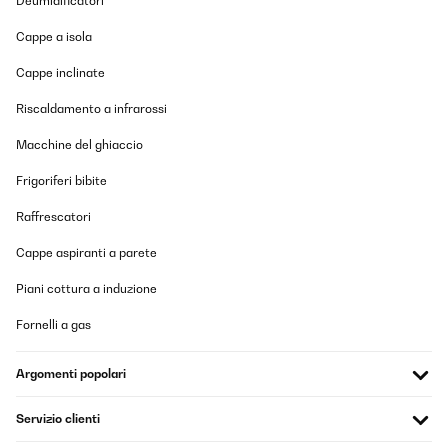
Deumidificatori
Tradurre
Cappe a isola
Cappe inclinate
VALUTAZIONE VERIFICATA
17/03/2024
Riscaldamento a infrarossi
Das Gerät erfüllt meine Erwartungen und hat keine unnötige
Macchine del ghiaccio
technischen Funktion, so dass es leicht zu bedienen ist. Eine
Restzeit-Anzeige fehlt, aber ist auch nicht unbedingt notwendig.
Frigoriferi bibite
Die Zeitangaben für die Zubereitung sind etwas knapp bemessen,
aber ansonsten tut das Gerät was es soll.
Raffrescatori
Amazon-Benutzer
Cappe aspiranti a parete
Tradurre
Piani cottura a induzione
VALUTAZIONE VERIFICATA
Fornelli a gas
17/03/2024
Das Gerät erfüllt meine Erwartungen und hat keine unnötige
Argomenti popolari
technischen Funktion, so dass es leicht zu bedienen ist. Eine
Restzeit-Anzeige fehlt, aber ist auch nicht unbedingt
notwendig.Die Zeitangaben für die Zubereitung sind etwas knapp
Servizio clienti
bemessen, aber ansonsten tut das Gerät was es soll.