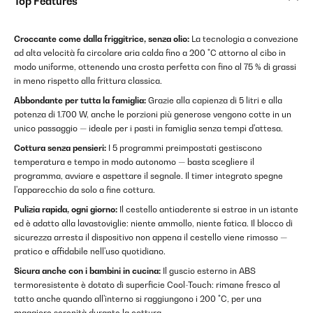
Top Features
Croccante come dalla friggitrice, senza olio:
La tecnologia a convezione
ad alta velocità fa circolare aria calda fino a 200 °C attorno al cibo in
modo uniforme, ottenendo una crosta perfetta con fino al 75 % di grassi
in meno rispetto alla frittura classica.
Abbondante per tutta la famiglia:
Grazie alla capienza di 5 litri e alla
potenza di 1.700 W, anche le porzioni più generose vengono cotte in un
unico passaggio — ideale per i pasti in famiglia senza tempi d'attesa.
Cottura senza pensieri:
I 5 programmi preimpostati gestiscono
temperatura e tempo in modo autonomo — basta scegliere il
programma, avviare e aspettare il segnale. Il timer integrato spegne
l'apparecchio da solo a fine cottura.
Pulizia rapida, ogni giorno:
Il cestello antiaderente si estrae in un istante
ed è adatto alla lavastoviglie: niente ammollo, niente fatica. Il blocco di
sicurezza arresta il dispositivo non appena il cestello viene rimosso —
pratico e affidabile nell'uso quotidiano.
Sicura anche con i bambini in cucina:
Il guscio esterno in ABS
termoresistente è dotato di superficie Cool-Touch: rimane fresco al
tatto anche quando all'interno si raggiungono i 200 °C, per una
maggiore serenità durante la cottura.