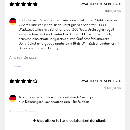
VALUTAZIONE VERIFICATA
04/11/2023
In ähnlichen Videos ist der Kaminofen viel lauter. Steht zwischen
2 Sofas und vor einen Tisch.Heizt gut mit Schalter 1 1000
Watt.Zusätzlich mit Schalter 2 auf 200 Watt.Drehregler regelt
entsprechen rauf und runter.Nur Kamin LED Licht geht auch,
brummt leise etwas.Insgesamt guter Kauf empfehlenswert.
Demnächst erfolgt das anstellen mittels Wifi Zwischenstecker mit
Sprache oder vom Handy.
Amazon-Benutzer
Tradurre
VALUTAZIONE VERIFICATA
29/10/2023
Macht was er soll,wärmt schnell durch.Sieht gut
aus.Knistergeräusche wären das I Tüpfelchen.
Amazon-Benutzer
Visualizza tutte le valutazioni dei clienti
Tradurre