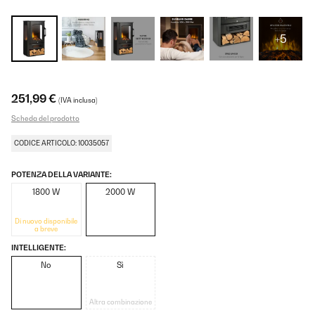
+5
251,99 €
(IVA inclusa)
Scheda del prodotto
CODICE ARTICOLO: 10035057
POTENZA DELLA VARIANTE:
1800 W
2000 W
Di nuovo disponibile
a breve
INTELLIGENTE:
No
Sì
Altra combinazione