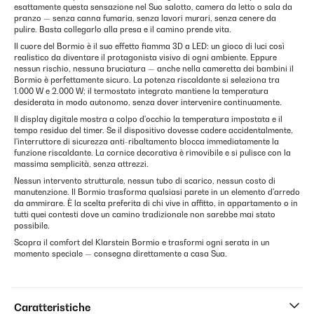
esattamente questa sensazione nel Suo salotto, camera da letto o sala da
pranzo — senza canna fumaria, senza lavori murari, senza cenere da
pulire. Basta collegarlo alla presa e il camino prende vita.
Il cuore del Bormio è il suo effetto fiamma 3D a LED: un gioco di luci così
realistico da diventare il protagonista visivo di ogni ambiente. Eppure
nessun rischio, nessuna bruciatura — anche nella cameretta dei bambini il
Bormio è perfettamente sicuro. La potenza riscaldante si seleziona tra
1.000 W e 2.000 W; il termostato integrato mantiene la temperatura
desiderata in modo autonomo, senza dover intervenire continuamente.
Il display digitale mostra a colpo d'occhio la temperatura impostata e il
tempo residuo del timer. Se il dispositivo dovesse cadere accidentalmente,
l'interruttore di sicurezza anti-ribaltamento blocca immediatamente la
funzione riscaldante. La cornice decorativa è rimovibile e si pulisce con la
massima semplicità, senza attrezzi.
Nessun intervento strutturale, nessun tubo di scarico, nessun costo di
manutenzione. Il Bormio trasforma qualsiasi parete in un elemento d'arredo
da ammirare. È la scelta preferita di chi vive in affitto, in appartamento o in
tutti quei contesti dove un camino tradizionale non sarebbe mai stato
possibile.
Scopra il comfort del Klarstein Bormio e trasformi ogni serata in un
momento speciale — consegna direttamente a casa Sua.
Caratteristiche