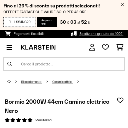
Fino al 29 % di sconto su prodotti selezionati!
OFFERTE FANTASTICHE VALIDE SOLO PER 48 ORE!
Acquista
30
03
52
FULLSWING29
O
M
S
ora
Pagamenti flessibili
Spedizione gratuita da 100€*
Riscaldamento
Camini elettrici
Bormio 2000W 44cm Camino elettrico
Nero
5 Valutazioni