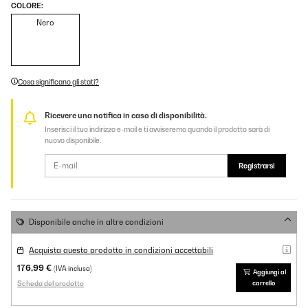
COLORE:
Nero
Cosa significano gli stati?
Ricevere una notifica in caso di disponibilità.
Inserisci il tuo indirizzo e-mail e ti avviseremo quando il prodotto sarà di
nuovo disponibile.
Registrarsi
Disponibile anche in altre condizioni
Acquista questo prodotto in condizioni accettabili
176,99 €
(IVA inclusa)
Aggiungi al
Scheda del prodotto
carrello