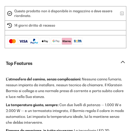
Questo prodotto non è disponibile in magazzino e deve essere
riordinato.
14 giorni diritto di recesso
Top Features
L'atmosfera del camino, senza complicazioni:
Nessuna canna fumaria,
nessun impianto da installare, nessun tecnico da chiamare. Il Klarstein
Bormio si collega a una normale presa di corrente e porta subito calore
e luce nella Sua stanza.
La temperatura giusta, sempre:
Con due livelli di potenza — 1.000 W e
2.000 W — e un termostato integrato, il Bormio regola il calore in modo
automatico. Lei imposta la temperatura ideale, lui la mantiene senza
che debba intervenire.
Fiamme da ammirare, in tutta sicurezza:
La tecnologia LED 3D