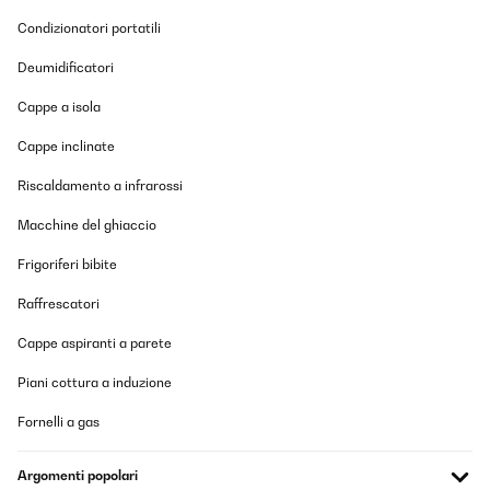
zusätzlichen Heizlüfter nicht anschaltet, lässt er den Raum
wärmer und gemütlicher wirken.Den Heizlüfter habe ich nur
Condizionatori portatili
einmal ausprobiert, nutze sie aber nicht wirklich. Geräuschpegel
minimal und Wärmeleistung scheint auch ordentlich zu
Deumidificatori
sein.Leider ohne Fernbedienung, trotzdem volle Gesamtpunktzahl
aufgrund der Optik.
Cappe a isola
Amazon-Benutzer
Cappe inclinate
Tradurre
Riscaldamento a infrarossi
Macchine del ghiaccio
Frigoriferi bibite
Raffrescatori
Cappe aspiranti a parete
Piani cottura a induzione
Fornelli a gas
Argomenti popolari