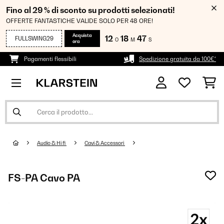
Fino al 29 % di sconto su prodotti selezionati!
OFFERTE FANTASTICHE VALIDE SOLO PER 48 ORE!
Acquista
12
18
47
FULLSWING29
O
M
S
ora
Pagamenti flessibili
Spedizione gratuita da 100€*
Audio & Hi fi
Cavi & Accessori
FS-PA Cavo PA