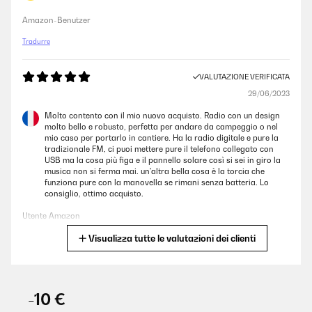
Amazon-Benutzer
Tradurre
VALUTAZIONE VERIFICATA
29/06/2023
Molto contento con il mio nuovo acquisto. Radio con un design
molto bello e robusto, perfetta per andare da campeggio o nel
mio caso per portarlo in cantiere. Ha la radio digitale e pure la
tradizionale FM, ci puoi mettere pure il telefono collegato con
USB ma la cosa più figa e il pannello solare così si sei in giro la
musica non si ferma mai. un'altra bella cosa è la torcia che
funziona pure con la manovella se rimani senza batteria. Lo
consiglio, ottimo acquisto.
Utente Amazon
Visualizza tutte le valutazioni dei clienti
Tradurre
VALUTAZIONE VERIFICATA
23/05/2023
-10 €
Super produit arrivé rapidement, déjà chargé et avec son