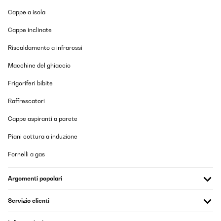
Tradurre
Cappe a isola
VALUTAZIONE VERIFICATA
Cappe inclinate
07/05/2023
Riscaldamento a infrarossi
Wer ein Outdoor-Radio ohne Akku oder Batterie sucht, ist hier
sehr zufrieden. Klangqualität zufriedenstellend. Sender
Macchine del ghiaccio
störungsfrei - sehr gut!
Frigoriferi bibite
Amazon-Benutzer
Raffrescatori
Tradurre
Cappe aspiranti a parete
Piani cottura a induzione
Fornelli a gas
Argomenti popolari
Servizio clienti