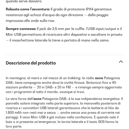
quando serve davvero.
Robusta come l'avventura:
Il grado di protezione IPX4 garantisce
resistenza agli schizzi d'acqua da ogni direzione — dalla pioggia
improvvisa alle onde sulla riva.
Sempre connessa:
Il jack da 3,5 mm per le cuffie, l'USB input/output e il
Mini-USB permettono di ricaricare altri dispositivi o ascoltare in privato
— il moschettone laterale la tiene a portata di mano nello zaino.
Descrizione del prodotto
In montagna, al mare o nel mezzo di un trekking: la radio
auna
Patagonia
DAB+ tiene compagnia anche dove la civiltà finisce. Sintonizzi fino a 40
stazioni preferite — 20 in DAB+ e 20 in FM — e rimanga sempre aggiornato
con i programmi di tutto il mondo, ovunque si trovi.
La vera forza dell'
auna
Patagonia DAB+ è la sua indipendenza energetica. Il
pannello solare integrato nella parte superiore, la manovella posteriore di
ricarica e i connettori USB laterali garantiscono che la batteria al litio da
1.800 mAh non resti mai a secco — anche senza una presa di corrente nei
paraggi. Il cavo Mini-USB è già incluso nella confezione. E quando cala il
buio o si presenta un'emergenza, la torcia laterale e il tasto SOS fanno la
loro parte.