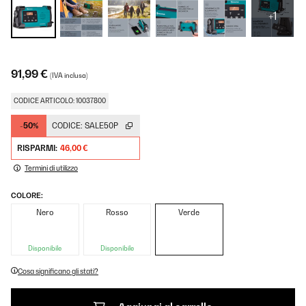
+1
91,99 €
(IVA inclusa)
CODICE ARTICOLO: 10037800
-50%
CODICE:
SALE50P
RISPARMI:
46,00 €
Termini di utilizzo
COLORE:
Nero
Rosso
Verde
Disponibile
Disponibile
Cosa significano gli stati?