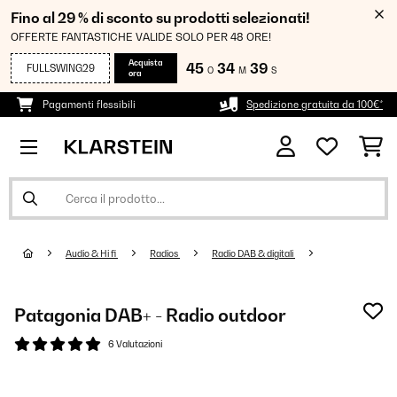
Fino al 29 % di sconto su prodotti selezionati!
OFFERTE FANTASTICHE VALIDE SOLO PER 48 ORE!
Acquista
45
34
39
FULLSWING29
O
M
S
ora
Pagamenti flessibili
Spedizione gratuita da 100€*
Audio & Hi fi
Radios
Radio DAB & digitali
Patagonia DAB+ - Radio outdoor
6 Valutazioni