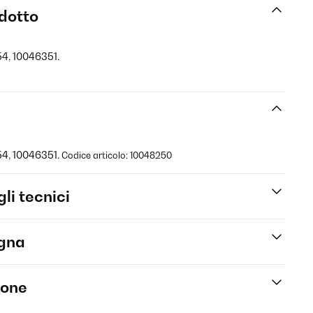
odotto
4, 10046351.
54, 10046351.
Codice articolo: 10048250
li tecnici
egna
ione