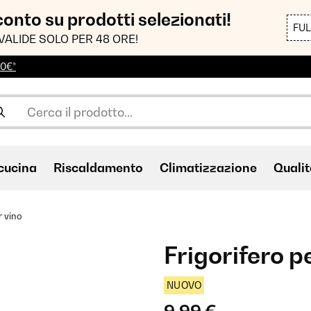
sconto su prodotti selezionati!
FU
VALIDE SOLO PER 48 ORE!
00€*
cucina
Riscaldamento
Climatizzazione
Qualit
r vino
Frigorifero p
NUOVO