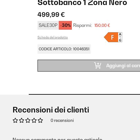
Sottobanco 1 Zona Nero
499,99 €
SALE30P
-30%
Risparmi:
150,00 €
Scheda del prodotto
CODICE ARTICOLO: 10046351
Aggiungi al carr
Recensioni dei clienti
0 recensioni
Nessun commento per questo articolo.