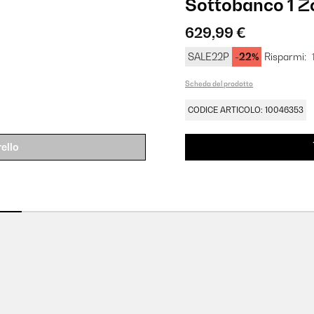
Sottobanco 1 Z
629,99 €
SALE22P
-22%
Risparmi:
Scheda del prodotto
CODICE ARTICOLO: 10046353
ello