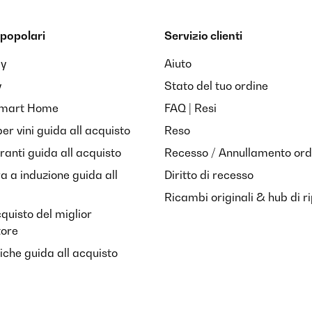
popolari
Servizio clienti
ay
Aiuto
y
Stato del tuo ordine
Smart Home
FAQ | Resi
per vini guida all acquisto
Reso
anti guida all acquisto
Recesso / Annullamento ord
ra a induzione guida all
Diritto di recesso
Ricambi originali & hub di r
cquisto del miglior
tore
riche guida all acquisto