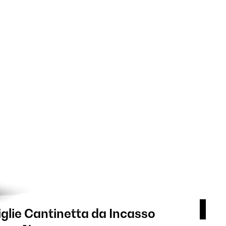
iglie Cantinetta da Incasso
Vin