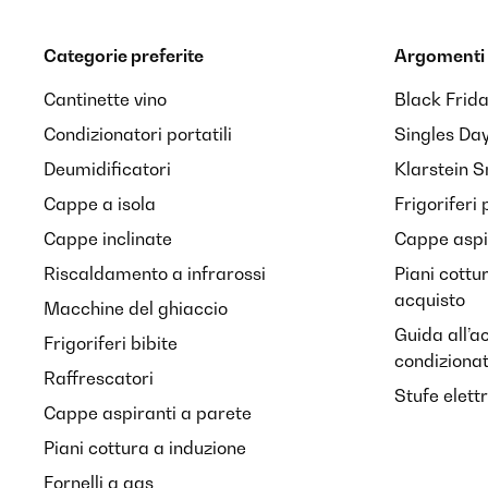
Categorie preferite
Argomenti 
Cantinette vino
Black Frid
Condizionatori portatili
Singles Da
Deumidificatori
Klarstein 
Cappe a isola
Frigoriferi 
Cappe inclinate
Cappe aspir
Riscaldamento a infrarossi
Piani cottu
acquisto
Macchine del ghiaccio
Guida all’a
Frigoriferi bibite
condiziona
Raffrescatori
Stufe elett
Cappe aspiranti a parete
Piani cottura a induzione
Fornelli a gas