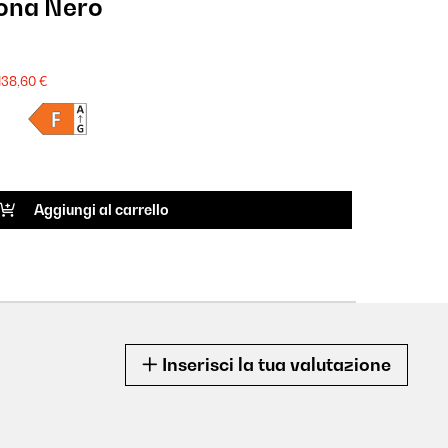
ona Nero
Sot
819
138,60 €
Scheda 
CODIC
Aggiungi al carrello
Inserisci la tua valutazione