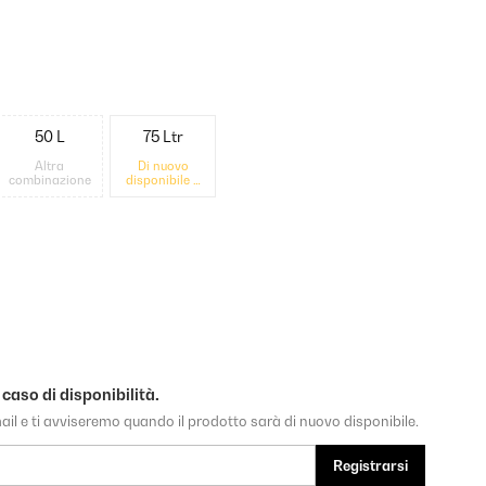
50 L
75 Ltr
Altra
Di nuovo
combinazione
disponibile a
breve
 caso di disponibilità.
-mail e ti avviseremo quando il prodotto sarà di nuovo disponibile.
Registrarsi