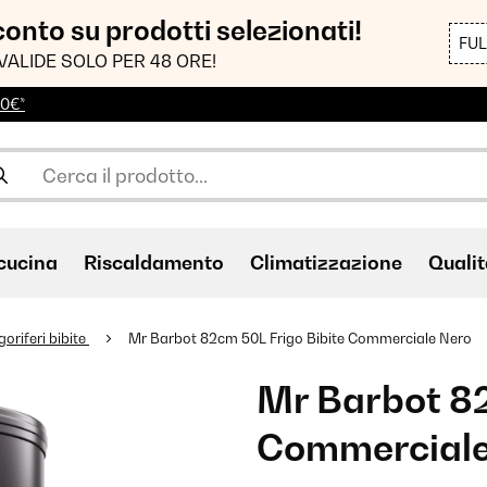
sconto su prodotti selezionati!
FU
VALIDE SOLO PER 48 ORE!
00€*
cucina
Riscaldamento
Climatizzazione
Qualit
goriferi bibite
Mr Barbot 82cm 50L Frigo Bibite Commerciale Nero
Mr Barbot 82
Commerciale