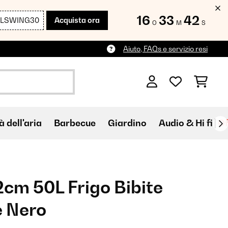
16
33
40
LLSWING30
Acquista ora
O
M
S
Aiuto, FAQs e servizio resi
à dell'aria
Barbecue
Giardino
Audio & Hi fi
Of
cm 50L Frigo Bibite
 Nero