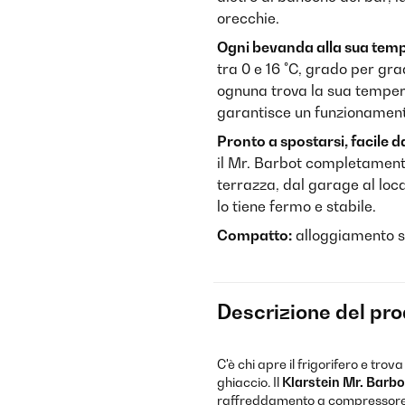
orecchie.
Ogni bevanda alla sua temp
tra 0 e 16 °C, grado per gra
ognuna trova la sua tempera
garantisce un funzionamento
Pronto a spostarsi, facile d
il Mr. Barbot completamente
terrazza, dal garage al loca
lo tiene fermo e stabile.
Compatto:
alloggiamento s
Descrizione del pr
C'è chi apre il frigorifero e trov
ghiaccio. Il
Klarstein Mr. Barbo
raffreddamento a compressore e