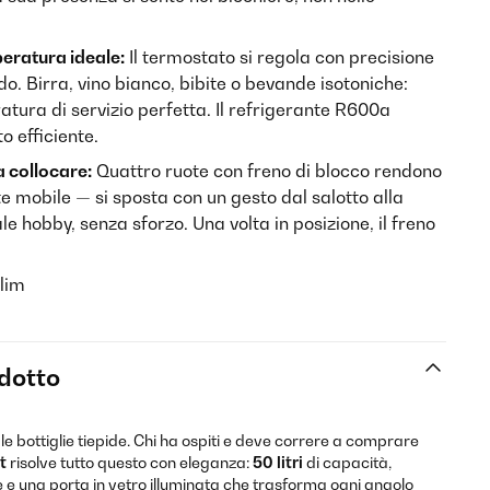
eratura ideale:
Il termostato si regola con precisione
do. Birra, vino bianco, bibite o bevande isotoniche:
tura di servizio perfetta. Il refrigerante R600a
 efficiente.
a collocare:
Quattro ruote con freno di blocco rendono
 mobile — si sposta con un gesto dal salotto alla
le hobby, senza sforzo. Una volta in posizione, il freno
lim
odotto
a le bottiglie tiepide. Chi ha ospiti e deve correre a comprare
t
risolve tutto questo con eleganza:
50 litri
di capacità,
 una porta in vetro illuminata che trasforma ogni angolo