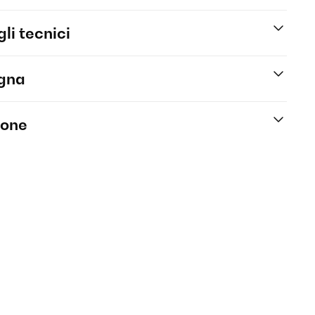
li tecnici
egna
ione