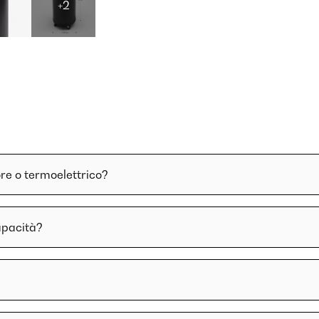
+2
re o termoelettrico?
apacità?