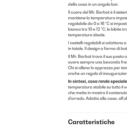
della casa in un angolo bar.
Il cuore del Mr. Barbot è il sist
mantiene la temperatura imposta
regolabile da 0 a 16 °C si imposta
bianco tra 10 e 12 °C, le bibite
temperatura ideale.
I cestelli regolabili si adattano a
in totale. Il design a forma di b
Il Mr. Barbot trova il suo posto
avere sempre una bevanda fresc
Chi si allena lo apprezza per ten
anche un regalo di inaugurazione 
In sintesi, cosa rende speciale
temperatura stabile su tutto il 
che mette in mostra il contenut
d'arredo. Adatto alla casa, all'uff
Caratteristiche