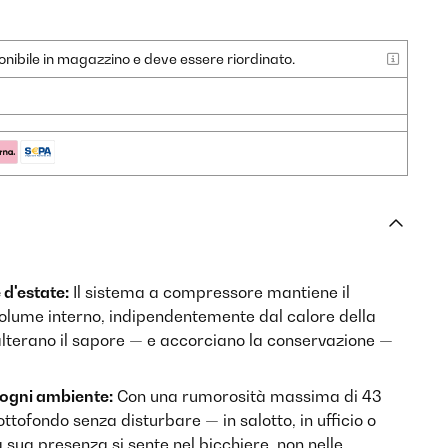
nibile in magazzino e deve essere riordinato.
d'estate:
Il sistema a compressore mantiene il
 volume interno, indipendentemente dal calore della
 alterano il sapore — e accorciano la conservazione —
 ogni ambiente:
Con una rumorosità massima di 43
ottofondo senza disturbare — in salotto, in ufficio o
a sua presenza si sente nel bicchiere, non nelle