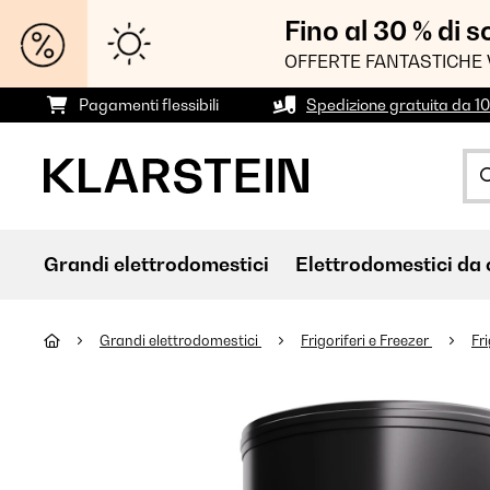
Fino al 30 % di 
OFFERTE FANTASTICHE 
Pagamenti flessibili
Spedizione gratuita da 1
Grandi elettrodomestici
Elettrodomestici da 
Grandi elettrodomestici
Frigoriferi e Freezer
Fri