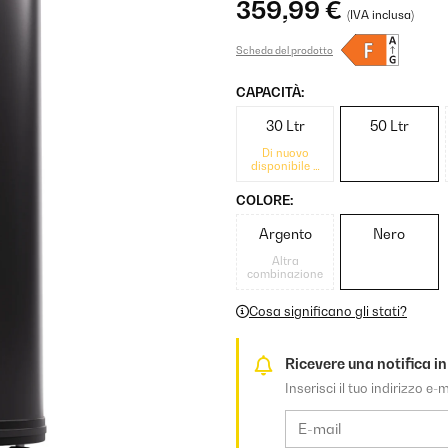
359,99 €
(IVA inclusa)
Scheda del prodotto
CAPACITÀ:
30 Ltr
50 Ltr
Di nuovo
disponibile a
breve
COLORE:
Argento
Nero
Altra
combinazione
Cosa significano gli stati?
Ricevere una notifica in
Inserisci il tuo indirizzo e