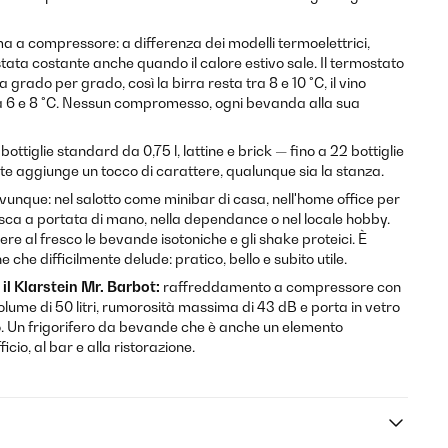
ema a compressore: a differenza dei modelli termoelettrici,
ta costante anche quando il calore estivo sale. Il termostato
 grado per grado, così la birra resta tra 8 e 10 °C, il vino
 tra 6 e 8 °C. Nessun compromesso, ogni bevanda alla sua
 bottiglie standard da 0,75 l, lattine e brick — fino a 22 bottiglie
otte aggiunge un tocco di carattere, qualunque sia la stanza.
 ovunque: nel salotto come minibar di casa, nell'home office per
a a portata di mano, nella dependance o nel locale hobby.
ere al fresco le bevande isotoniche e gli shake proteici. È
che difficilmente delude: pratico, bello e subito utile.
 il Klarstein Mr. Barbot:
raffreddamento a compressore con
volume di 50 litri, rumorosità massima di 43 dB e porta in vetro
o. Un frigorifero da bevande che è anche un elemento
icio, al bar e alla ristorazione.