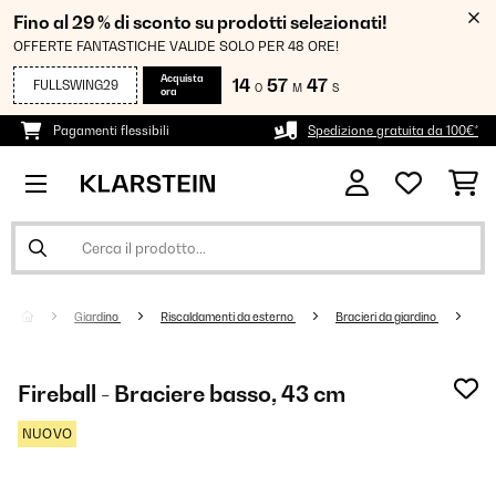
Fino al 29 % di sconto su prodotti selezionati!
OFFERTE FANTASTICHE VALIDE SOLO PER 48 ORE!
Acquista
14
57
46
FULLSWING29
O
M
S
ora
Pagamenti flessibili
Spedizione gratuita da 100€*
Giardino
Riscaldamenti da esterno
Bracieri da giardino
Fireball - Braciere basso, 43 cm
NUOVO