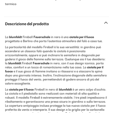
termico
Descrizione del prodotto
La
blumfeldt
Fireball
Feuerschale
in nero è una
ciotola per il fuoco
progettata a Berlino che porta l’autentica atmosfera del falò a casa tua.
La particolarità del modello Fireball è la sua versatilità: in giardino può
accendersi un classico falò quando la ciotola è posizionata
orizzontalmente, oppure si può inclinare la semisfera in diagonale per
godersi il gioco delle fiamme sulla terrazza. Qualunque sia il tuo desiderio:
la
blumfeldt
Fireball
Feuerschale
in nero, con il suo design iconico, porta
relax, comfort e un tocco di romanticismo nella tua casa. La
ciotola per il
fuoco
e il suo gioco di fiamme invitano a rilassarsi e a staccare la spina
dopo una giornata intensa. Inoltre, l’inclinazione diagonale della semisfera
protegge il fuoco dal vento, permettendoti di godere ancora di più del
calore accogliente.
La
ciotola per il fuoco
Fireball in nero di
blumfeldt
è un vero colpo d’occhio.
La ciotola e il piedistallo sono realizzati con materiali di alta qualità e
robusti. Il modello Fireball è estremamente stabile. I tre piedi impediscono il
ribaltamento e garantiscono una presa sicura in giardino o sulla terrazza.
La copertura antipioggia inclusa protegge la tua nuova ciotola per il fuoco
preferita da vento e intemperie. Il suo design e la griglia per la carbonella