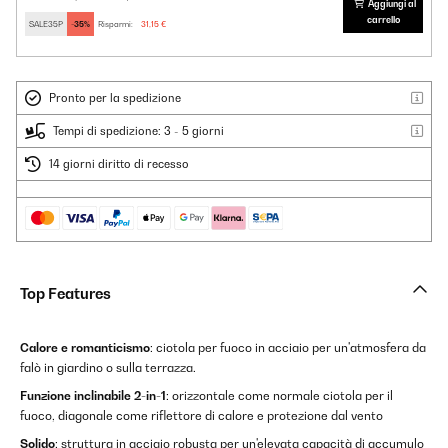
Aggiungi al
carrello
SALE35P
-35%
Risparmi:
31,15 €
Pronto per la spedizione
Tempi di spedizione: 3 - 5 giorni
14 giorni diritto di recesso
Top Features
Calore e romanticismo
: ciotola per fuoco in acciaio per un'atmosfera da
falò in giardino o sulla terrazza.
Funzione inclinabile 2-in-1
: orizzontale come normale ciotola per il
fuoco, diagonale come riflettore di calore e protezione dal vento
Solido
: struttura in acciaio robusta per un'elevata capacità di accumulo