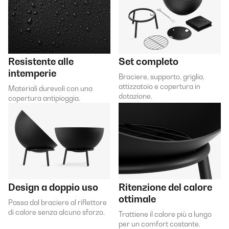
Resistente alle
Set completo
intemperie
Braciere, supporto, griglia,
attizzatoio e copertura in
Materiali durevoli con una
dotazione.
copertura antipioggia.
Design a doppio uso
Ritenzione del calore
ottimale
Passa dal braciere al riflettore
di calore senza alcuno sforzo.
Trattiene il calore più a lungo
per un comfort costante.