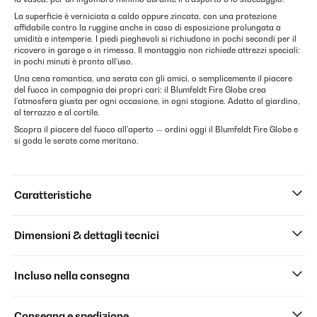
La superficie è verniciata a caldo oppure zincata, con una protezione
affidabile contro la ruggine anche in caso di esposizione prolungata a
umidità e intemperie. I piedi pieghevoli si richiudono in pochi secondi per il
ricovero in garage o in rimessa. Il montaggio non richiede attrezzi speciali:
in pochi minuti è pronto all'uso.
Una cena romantica, una serata con gli amici, o semplicemente il piacere
del fuoco in compagnia dei propri cari: il Blumfeldt Fire Globe crea
l'atmosfera giusta per ogni occasione, in ogni stagione. Adatto al giardino,
al terrazzo e al cortile.
Scopra il piacere del fuoco all'aperto — ordini oggi il Blumfeldt Fire Globe e
si goda le serate come meritano.
Caratteristiche
Dimensioni & dettagli tecnici
Incluso nella consegna
Consegna e spedizione