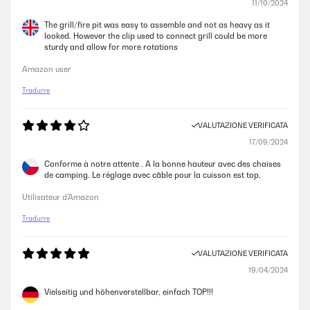
11/10/2024
The grill/fire pit was easy to assemble and not as heavy as it
looked. However the clip used to connect grill could be more
sturdy and allow for more rotations
Amazon user
Tradurre
VALUTAZIONE VERIFICATA
17/09/2024
Conforme à notre attente . A la bonne hauteur avec des chaises
de camping. Le réglage avec câble pour la cuisson est top.
Utilisateur d'Amazon
Tradurre
VALUTAZIONE VERIFICATA
19/04/2024
Vielseitig und höhenverstellbar, einfach TOP!!!