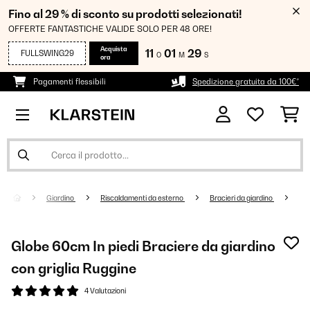
Fino al 29 % di sconto su prodotti selezionati!
OFFERTE FANTASTICHE VALIDE SOLO PER 48 ORE!
Acquista
11
01
29
FULLSWING29
O
M
S
ora
Pagamenti flessibili
Spedizione gratuita da 100€*
Giardino
Riscaldamenti da esterno
Bracieri da giardino
Globe 60cm In piedi Braciere da giardino
con griglia Ruggine
4 Valutazioni