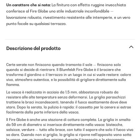
Un carattere che si nota:
La finitura con effetto ruggine invecchiata
conferisce al Fire Globe uno stile industriale inconfondibile —
lavorazione robusta, rivestimento resistente alle intemperie, e un vero
punto focale su qualsiasi terrazzo.
Descrizione del prodotto
Certe serate non finiscono quando tramonta il sole — finiscono solo
quando si decide di rientrare. Il Blumfeldt Fire Globe è il braciere che
trasforma il giardino o il terrazzo in un luogo in cui si vuole restare: calore
vivo, atmosfera autentica, e la possibilità di grigliare direttamente sulla
fiamma.
La vasca è realizzata in acciaio da 1,5 mm, abbastanza robusto da
resistere alle alte temperature senza deformarsi. La griglia paraschizzi
trattiene le braci incandescenti, tenendo il fuoco esattamente dove deve
stare. Dopo la serata, la pulizia è rapida: il cassetto per la cenere si estrae
facilmente dalla parte inferiore della vasca.
Il Fire Globe è anche una stazione di cottura completa. La griglia in smalto
da 59 cm di diametro si inserisce direttamente nella vasca: bistecche,
salsicce, verdure — tutto alla brace, con tutto il sapore che solo il fuoco vivo
sa dare. Quando non si griglia, la griglia si ripone nell'apposito vano sotto
la vasca, per un ingombro minimo durante il trasporto o lo stoccaggio.