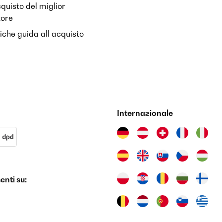
cquisto del miglior
tore
riche guida all acquisto
Internazionale
nti su: