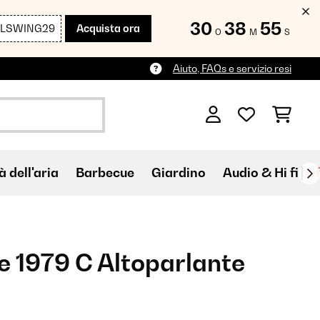
30
38
54
LLSWING29
Acquista ora
O
M
S
Aiuto, FAQs e servizio resi
à dell'aria
Barbecue
Giardino
Audio & Hi fi
Of
e 1979 C Altoparlante