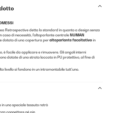
odotto
OMESSI
inea Retrospective detta lo standard in quanto a design senza
n caso di necessità, l'altoparlante centrale
NUMAN
e dotato di una copertura per
altoparlante facoltativo
in
 è facile da applicare e rimuovere. Gli angoli interni
ono dotate di uno strato laccato in PU protettivo, al fine di
lto livello si fondono in un intramontabile tutt'uno.
 in uno speciale tessuto retrò
za connettore né pin