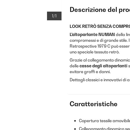
Descrizione del pr
1/1
LOOK RETRÒ SENZA COMPR
L'altoparlante NUMAN
della l
compromessi e di grande stile. I
Retrospective 1979 C può esser
uno speciale tessuto retrò.
Grazie al collegamento dinamico,
delle
casse degli
altoparlanti
s
evitare graffi e danni.
Dettagli classici e innovativi di a
Caratteristiche
Copertura tessile amovibile
Collegamento dinamico sen