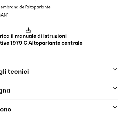
membrana dell'altoparlante
UMAN"
ica il manuale di istruzioni
tive 1979 C Altoparlante centrale
li tecnici
egna
ione